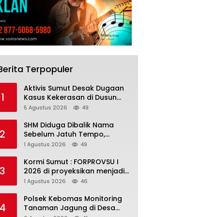
Berita Terpopuler
Aktivis Sumut Desak Dugaan
1
Kasus Kekerasan di Dusun
Balakka, Desa Gunung
5 Agustus 2026
49
Malintang Diusut Tuntas
SHM Diduga Dibalik Nama
2
Sebelum Jatuh Tempo,
Warga Gresik Gugat
1 Agustus 2026
49
Pengusaha Rokok dan
Somasi Kepala Desa
Kormi Sumut : FORPROVSU I
3
2026 di proyeksikan menjadi
ajang Festival Olahraga
1 Agustus 2026
46
Masyarakat dengan Pegiat
terbanyak di Indonesia
Polsek Kebomas Monitoring
4
Tanaman Jagung di Desa
Kembangan, Perkuat