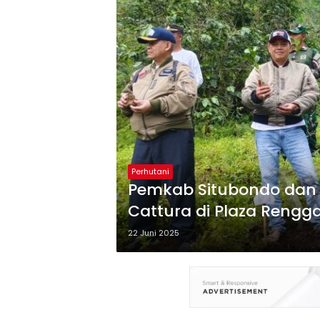
Perhutani
Pemkab Situbondo dan 
Cattura di Plaza Rengg
Wisata
22 Juni 2025