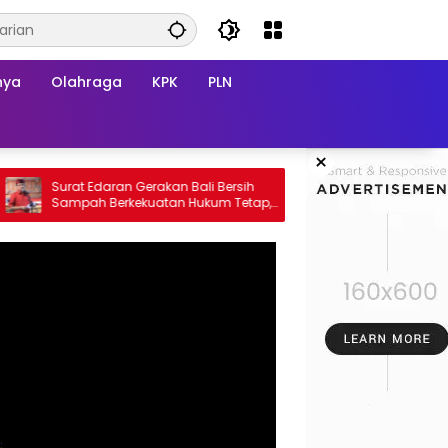
nya
Olahraga
KPK
PLN
×
Surat Edaran Gerakan Bali Bersih
Polsek Kebomas Mon
Sampah Berkekuatan Hukum Tetap,
Jagung di Desa Kem
Gubernur Bali Menang di PTUN dan
Dukungan Ketahana
Banding