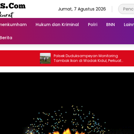
Jumat, 7 Agustus 2026
menkumham
Hukum dan Kriminal
Polri
BNN
Lain
Berita
Polsek Duduksampeyan Monitoring
Tambak Ikan di Wadak Kidul, Perkuat
Ketahanan Pangan Nasional