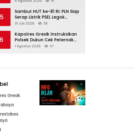
6 Agustus 2026
41
Dukungan Ketahanan Pangan
Nasional
Sambut HUT ke-81 RI: PLN Siap
5
Serap Listrik PSEL Legok
Nangka, Dukung Pengelolaan
31 Juli 2026
38
Sampah Berkelanjutan di
Jawa Barat
Kapolres Gresik Instruksikan
6
Polsek Dukun Cek Peternak
Kambing, Perkuat Ketahanan
1 Agustus 2026
37
Pangan Nasional
bel
lres Gresik
rabaya
lrestabes
baya
N