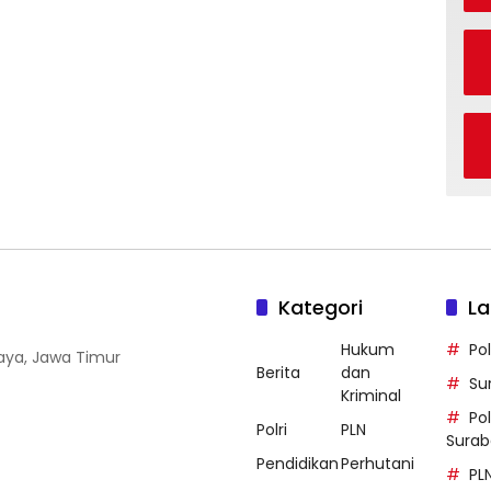
Kategori
La
Hukum
Po
baya, Jawa Timur
Berita
dan
Su
Kriminal
Po
Polri
PLN
Sura
Pendidikan
Perhutani
PL