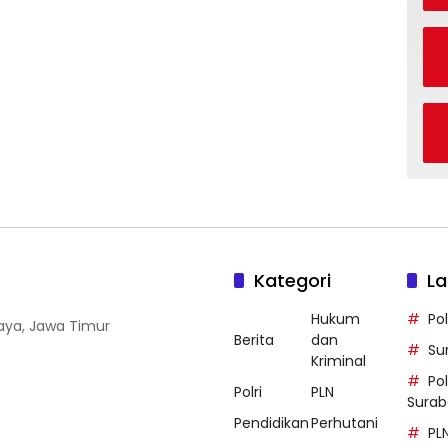
Kategori
La
Hukum
Po
baya, Jawa Timur
Berita
dan
Su
Kriminal
Po
Polri
PLN
Sura
Pendidikan
Perhutani
PL