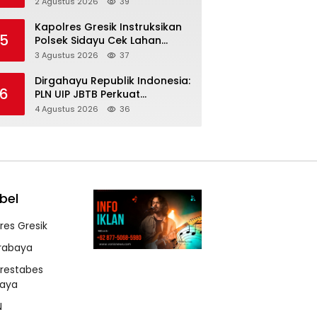
2 Agustus 2026
39
Lewat PFII Bali, Targetkan
Investor Global
Kapolres Gresik Instruksikan
5
Polsek Sidayu Cek Lahan
Cabai, Perkuat Ketahanan
3 Agustus 2026
37
Pangan dan Stabilitas Harga
Dirgahayu Republik Indonesia:
6
PLN UIP JBTB Perkuat
Kepemimpinan Perempuan
4 Agustus 2026
36
melalui Srikandi Movement
2026
bel
lres Gresik
rabaya
lrestabes
baya
N