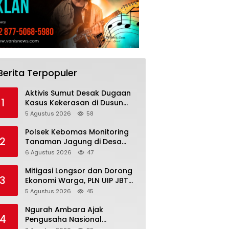
Berita Terpopuler
Aktivis Sumut Desak Dugaan
1
Kasus Kekerasan di Dusun
Balakka, Desa Gunung
5 Agustus 2026
58
Malintang Diusut Tuntas
Polsek Kebomas Monitoring
2
Tanaman Jagung di Desa
Kembangan, Perkuat
6 Agustus 2026
47
Dukungan Ketahanan Pangan
Nasional
Mitigasi Longsor dan Dorong
3
Ekonomi Warga, PLN UIP JBTB
Salurkan Bantuan Konservasi
5 Agustus 2026
45
4.000 Pohon Aren Genjah Asal
Aceh di Banyuwangi
Ngurah Ambara Ajak
4
Pengusaha Nasional
Pulangkan Aset Triliunan