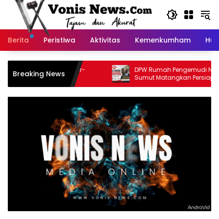
Langsung
ke
konten
Berita
Peristiwa
Aktivitas
Kemenkumham
Huk
apkan Aksi di Jember-
DPW Rumah Pengemudi Nusantar
Breaking News
roti Dugaan
Sumut Matangkan Persiapan Pelan
 BPOPP dan Perjalanan
Dialog Publik dan Rakerwil
ah ke Jepang