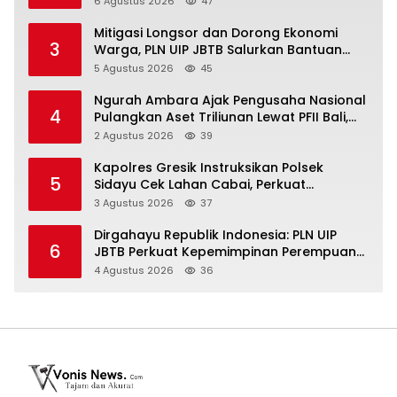
6 Agustus 2026
47
Mitigasi Longsor dan Dorong Ekonomi
3
Warga, PLN UIP JBTB Salurkan Bantuan
Konservasi 4.000 Pohon Aren Genjah Asal
5 Agustus 2026
45
Aceh di Banyuwangi
Ngurah Ambara Ajak Pengusaha Nasional
4
Pulangkan Aset Triliunan Lewat PFII Bali,
Targetkan Investor Global
2 Agustus 2026
39
Kapolres Gresik Instruksikan Polsek
5
Sidayu Cek Lahan Cabai, Perkuat
Ketahanan Pangan dan Stabilitas Harga
3 Agustus 2026
37
Dirgahayu Republik Indonesia: PLN UIP
6
JBTB Perkuat Kepemimpinan Perempuan
melalui Srikandi Movement 2026
4 Agustus 2026
36