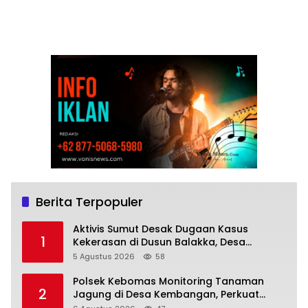
Berita Terpopuler
Aktivis Sumut Desak Dugaan Kasus
1
Kekerasan di Dusun Balakka, Desa
Gunung Malintang Diusut Tuntas
5 Agustus 2026
58
Polsek Kebomas Monitoring Tanaman
2
Jagung di Desa Kembangan, Perkuat
Dukungan Ketahanan Pangan Nasional