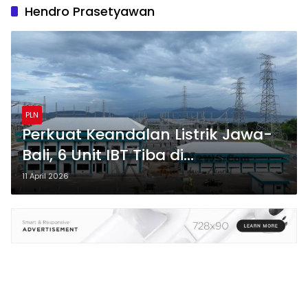
Hendro Prasetyawan
PLN
Perkuat Keandalan Listrik Jawa-
Bali, 6 Unit IBT Tiba di
Banyuwangi: Progres GITET & GI
11 April 2026
150 kV Kalipuro Terus Dikebut