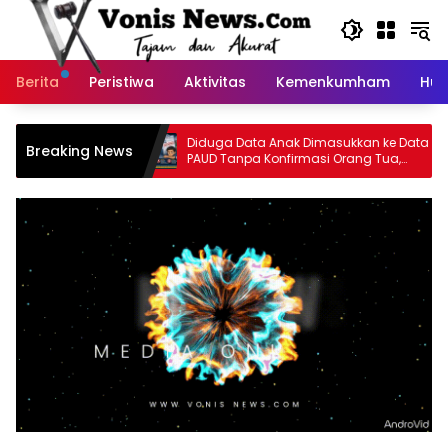
Langsung
ke
konten
Berita
Peristiwa
Aktivitas
Kemenkumham
Huk
abaya
Diduga Data Anak Dimasukkan ke Data
Breaking News
apor PT
PAUD Tanpa Konfirmasi Orang Tua,
 Penarikan
Sejumlah Anak Disebut Terdampak
l