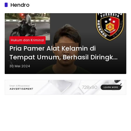
Hendro
Hukum dan Kriminal
Pria Pamer Alat Kelamin di
Tempat Umum, Berhasil Diringkus
Polisi
30 Mei 2024