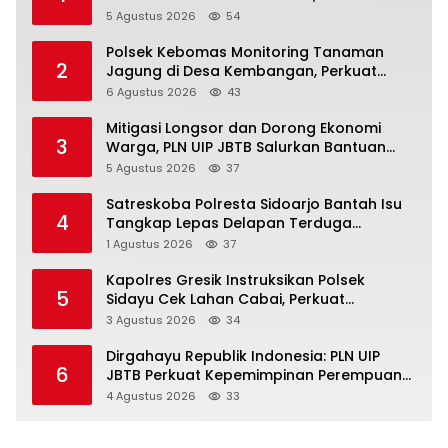
Gunung Malintang Diusut Tuntas
5 Agustus 2026
54
Polsek Kebomas Monitoring Tanaman
2
Jagung di Desa Kembangan, Perkuat
Dukungan Ketahanan Pangan Nasional
6 Agustus 2026
43
Mitigasi Longsor dan Dorong Ekonomi
3
Warga, PLN UIP JBTB Salurkan Bantuan
Konservasi 4.000 Pohon Aren Genjah Asal
5 Agustus 2026
37
Aceh di Banyuwangi
Satreskoba Polresta Sidoarjo Bantah Isu
4
Tangkap Lepas Delapan Terduga
Penyalahgunaan Narkoba di Porong
1 Agustus 2026
37
Kapolres Gresik Instruksikan Polsek
5
Sidayu Cek Lahan Cabai, Perkuat
Ketahanan Pangan dan Stabilitas Harga
3 Agustus 2026
34
Dirgahayu Republik Indonesia: PLN UIP
6
JBTB Perkuat Kepemimpinan Perempuan
melalui Srikandi Movement 2026
4 Agustus 2026
33