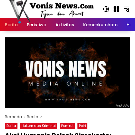
Langsung
ke
konten
Berita
Peristiwa
Aktivitas
Kemenkumham
Huk
Beranda
Berita
Berita
Hukum dan Kriminal
Pemkot
Polri