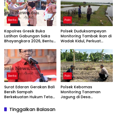
Masyarakat
Berita
Polri
Kapolres Gresik Buka
Polsek Duduksampeyan
Latihan Gabungan Saka
Monitoring Tambak Ikan di
Bhayangkara 2026, Bentuk
Wadak Kidul, Perkuat
Generasi Muda
Ketahanan Pangan
Berkarakter dan Peduli
Nasional
Kamtibmas
Berita
Polri
Surat Edaran Gerakan Bali
Polsek Kebomas
Bersih Sampah
Monitoring Tanaman
Berkekuatan Hukum Tetap,
Jagung di Desa
Gubernur Bali Menang di
Kembangan, Perkuat
PTUN dan Banding
Dukungan Ketahanan
Tinggalkan Balasan
Pangan Nasional