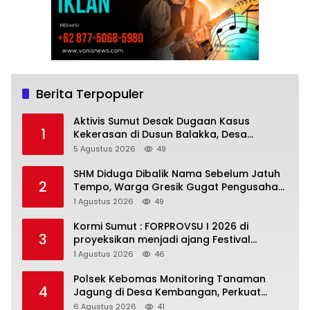
Berita Terpopuler
Aktivis Sumut Desak Dugaan Kasus
1
Kekerasan di Dusun Balakka, Desa
Gunung Malintang Diusut Tuntas
5 Agustus 2026
49
SHM Diduga Dibalik Nama Sebelum Jatuh
2
Tempo, Warga Gresik Gugat Pengusaha
Rokok dan Somasi Kepala Desa
1 Agustus 2026
49
Kormi Sumut : FORPROVSU I 2026 di
3
proyeksikan menjadi ajang Festival
Olahraga Masyarakat dengan Pegiat
1 Agustus 2026
46
terbanyak di Indonesia
Polsek Kebomas Monitoring Tanaman
4
Jagung di Desa Kembangan, Perkuat
Dukungan Ketahanan Pangan Nasional
6 Agustus 2026
41