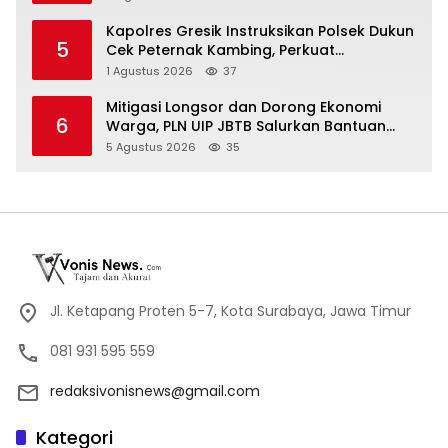
Kapolres Gresik Instruksikan Polsek Dukun
5
Cek Peternak Kambing, Perkuat
Ketahanan Pangan Nasional
1 Agustus 2026
37
Mitigasi Longsor dan Dorong Ekonomi
6
Warga, PLN UIP JBTB Salurkan Bantuan
Konservasi 4.000 Pohon Aren Genjah Asal
5 Agustus 2026
35
Aceh di Banyuwangi
Jl. Ketapang Proten 5-7, Kota Surabaya, Jawa Timur
081 931 595 559
redaksivonisnews@gmail.com
Kategori