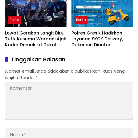
Berita
Berita
Lewat Gerakan Langit Biru,
Polres Gresik Hadirkan
Tutik Kusuma Wardani Ajak
Layanan SKCK Delivery,
Kader Demokrat Dekat
Dokumen Diantar
dengan Rakyat Melalui
Langsung ke Rumah
Kerja Nyata
Pemohon
Tinggalkan Balasan
Alamat email Anda tidak akan dipublikasikan.
Ruas yang
wajib ditandai
*