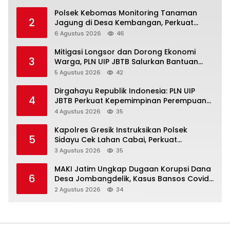
Polsek Kebomas Monitoring Tanaman
2
Jagung di Desa Kembangan, Perkuat
Dukungan Ketahanan Pangan Nasional
6 Agustus 2026
46
Mitigasi Longsor dan Dorong Ekonomi
3
Warga, PLN UIP JBTB Salurkan Bantuan
Konservasi 4.000 Pohon Aren Genjah Asal
5 Agustus 2026
42
Aceh di Banyuwangi
Dirgahayu Republik Indonesia: PLN UIP
4
JBTB Perkuat Kepemimpinan Perempuan
melalui Srikandi Movement 2026
4 Agustus 2026
35
Kapolres Gresik Instruksikan Polsek
5
Sidayu Cek Lahan Cabai, Perkuat
Ketahanan Pangan dan Stabilitas Harga
3 Agustus 2026
35
MAKI Jatim Ungkap Dugaan Korupsi Dana
6
Desa Jombangdelik, Kasus Bansos Covid-
19 dan Pengadaan Mebelair Segera
2 Agustus 2026
34
Dilaporkan ke Kejati Jatim