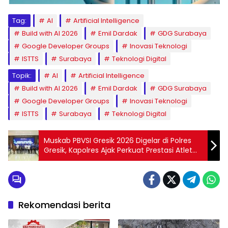
Tag:
AI
Artificial Intelligence
Build with AI 2026
Emil Dardak
GDG Surabaya
Google Developer Groups
Inovasi Teknologi
ISTTS
Surabaya
Teknologi Digital
Topik:
AI
Artificial Intelligence
Build with AI 2026
Emil Dardak
GDG Surabaya
Google Developer Groups
Inovasi Teknologi
ISTTS
Surabaya
Teknologi Digital
Muskab PBVSI Gresik 2026 Digelar di Polres
Gresik, Kapolres Ajak Perkuat Prestasi Atlet
Voli
Rekomendasi berita