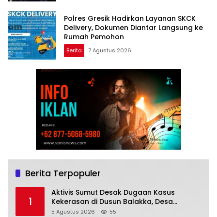
Polres Gresik Hadirkan Layanan SKCK
Delivery, Dokumen Diantar Langsung ke
Rumah Pemohon
Berita
7 Agustus 2026
Berita Terpopuler
Aktivis Sumut Desak Dugaan Kasus
1
Kekerasan di Dusun Balakka, Desa
Gunung Malintang Diusut Tuntas
5 Agustus 2026
55