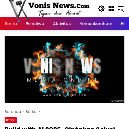
Langsung
ke
konten
Berita
Peristiwa
Aktivitas
Kemenkumham
Huk
Beranda
Berita
Berita