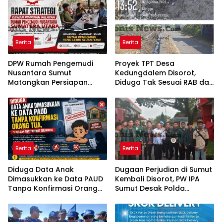
Berita
Berita
DPW Rumah Pengemudi
Proyek TPT Desa
Nusantara Sumut
Kedungdalem Disorot,
Matangkan Persiapan
Diduga Tak Sesuai RAB dan
Pelantikan, Dialog Publik
Minim Transparansi
dan Rakerwil
Berita
Berita
Diduga Data Anak
Dugaan Perjudian di Sumut
Dimasukkan ke Data PAUD
Kembali Disorot, PW IPA
Tanpa Konfirmasi Orang
Sumut Desak Polda
Tua, Sejumlah Anak
Bertindak Tegas
Disebut Terdampak