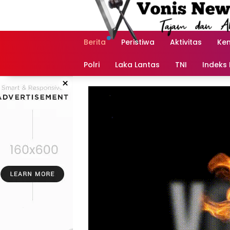
Langsung
ke
konten
Berita
Peristiwa
Aktivitas
Ke
Polri
Laka Lantas
TNI
Indeks 
×