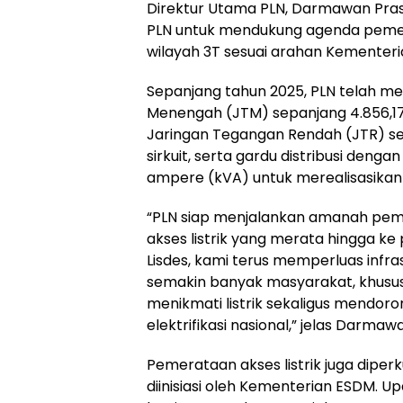
Direktur Utama PLN, Darmawan Pra
PLN untuk mendukung agenda pemera
wilayah 3T sesuai arahan Kementer
Sepanjang tahun 2025, PLN telah 
Menengah (JTM) sepanjang 4.856,17 
Jaringan Tegangan Rendah (JTR) se
sirkuit, serta gardu distribusi dengan
ampere (kVA) untuk merealisasikan P
“PLN siap menjalankan amanah pem
akses listrik yang merata hingga ke
Lisdes, kami terus memperluas infras
semakin banyak masyarakat, khususn
menikmati listrik sekaligus mendoro
elektrifikasi nasional,” jelas Darmaw
Pemerataan akses listrik juga diper
diinisiasi oleh Kementerian ESDM. Up