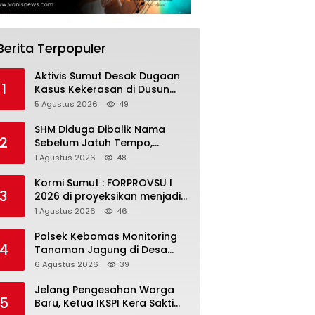
Berita Terpopuler
Aktivis Sumut Desak Dugaan
1
Kasus Kekerasan di Dusun
Balakka, Desa Gunung
5 Agustus 2026
49
Malintang Diusut Tuntas
SHM Diduga Dibalik Nama
2
Sebelum Jatuh Tempo,
Warga Gresik Gugat
1 Agustus 2026
48
Pengusaha Rokok dan
Somasi Kepala Desa
Kormi Sumut : FORPROVSU I
3
2026 di proyeksikan menjadi
ajang Festival Olahraga
1 Agustus 2026
46
Masyarakat dengan Pegiat
terbanyak di Indonesia
Polsek Kebomas Monitoring
4
Tanaman Jagung di Desa
Kembangan, Perkuat
6 Agustus 2026
39
Dukungan Ketahanan Pangan
Nasional
Jelang Pengesahan Warga
5
Baru, Ketua IKSPI Kera Sakti