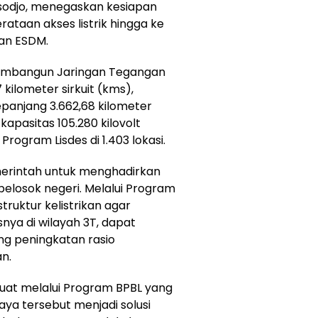
sodjo, menegaskan kesiapan
taan akses listrik hingga ke
ian ESDM.
membangun Jaringan Tegangan
kilometer sirkuit (kms),
panjang 3.662,68 kilometer
 kapasitas 105.280 kilovolt
rogram Lisdes di 1.403 lokasi.
erintah untuk menghadirkan
 pelosok negeri. Melalui Program
truktur kelistrikan agar
ya di wilayah 3T, dapat
ng peningkatan rasio
an.
kuat melalui Program BPBL yang
aya tersebut menjadi solusi