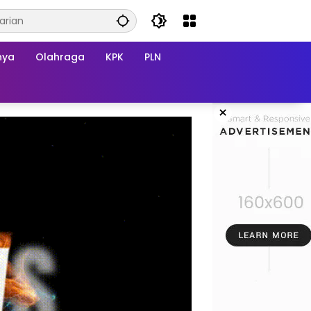
nya
Olahraga
KPK
PLN
×