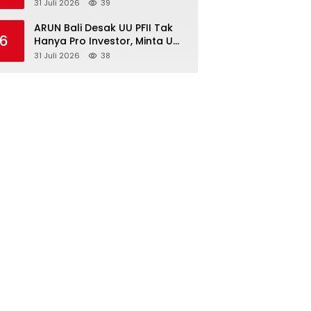
Surabaya Diimbau Perkuat
31 Juli 2026
39
Pembinaan dan Jaga
Kondusivitas
ARUN Bali Desak UU PFII Tak
6
Hanya Pro Investor, Minta UMP
Kawasan PFII Bertaraf
31 Juli 2026
38
Internasional