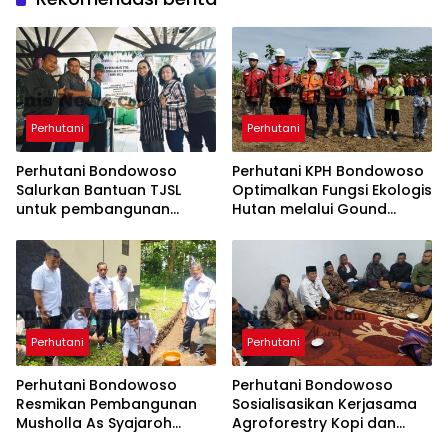
Perhutani
Perhutani
Perhutani Bondowoso
Perhutani KPH Bondowoso
Salurkan Bantuan TJSL
Optimalkan Fungsi Ekologis
untuk pembangunan
Hutan melalui Gound
Mushola Al-Hidayah
Braeking Besama IIKP dan
Lintas Sektor
Perhutani
Perhutani
Perhutani Bondowoso
Perhutani Bondowoso
Resmikan Pembangunan
Sosialisasikan Kerjasama
Musholla As Syajaroh
Agroforestry Kopi dan
melalui Peletakan Batu
Alpukat Hass kepada LMDH