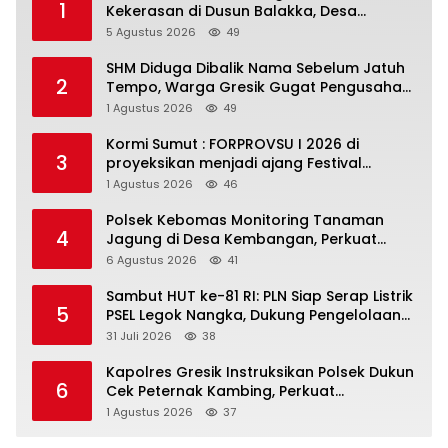
1
Kekerasan di Dusun Balakka, Desa
Gunung Malintang Diusut Tuntas
5 Agustus 2026
49
SHM Diduga Dibalik Nama Sebelum Jatuh
2
Tempo, Warga Gresik Gugat Pengusaha
Rokok dan Somasi Kepala Desa
1 Agustus 2026
49
Kormi Sumut : FORPROVSU I 2026 di
3
proyeksikan menjadi ajang Festival
Olahraga Masyarakat dengan Pegiat
1 Agustus 2026
46
terbanyak di Indonesia
Polsek Kebomas Monitoring Tanaman
4
Jagung di Desa Kembangan, Perkuat
Dukungan Ketahanan Pangan Nasional
6 Agustus 2026
41
Sambut HUT ke-81 RI: PLN Siap Serap Listrik
5
PSEL Legok Nangka, Dukung Pengelolaan
Sampah Berkelanjutan di Jawa Barat
31 Juli 2026
38
Kapolres Gresik Instruksikan Polsek Dukun
6
Cek Peternak Kambing, Perkuat
Ketahanan Pangan Nasional
1 Agustus 2026
37