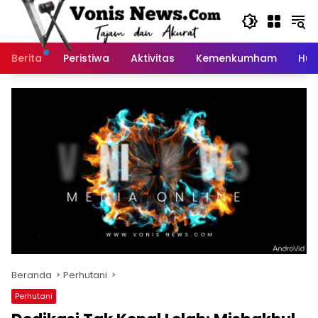
Langsung
ke
konten
Berita
Peristiwa
Aktivitas
Kemenkumham
Huk
Beranda
Perhutani
Perhutani