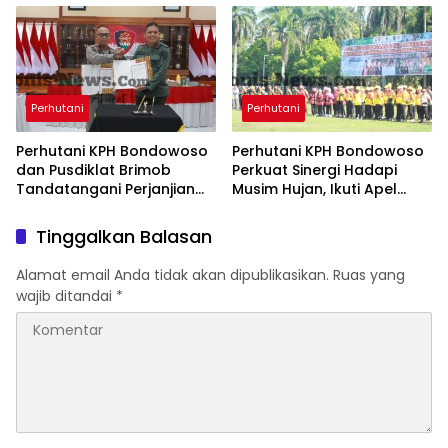
Pertama
Gunung Hijau
Perhutani
Perhutani
Perhutani KPH Bondowoso
Perhutani KPH Bondowoso
dan Pusdiklat Brimob
Perkuat Sinergi Hadapi
Tandatangani Perjanjian
Musim Hujan, Ikuti Apel
Kerja Sama Perlindungan
Kesiapsiagaan dan Gelar
dan Penggunaan Kawasan
Peralatan Bencana
Tinggalkan Balasan
Hutan
Hidrometeorologi
Alamat email Anda tidak akan dipublikasikan.
Ruas yang
wajib ditandai
*