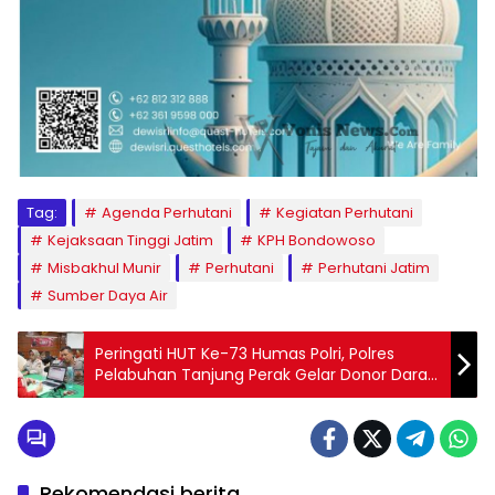
Tag:
Agenda Perhutani
Kegiatan Perhutani
Kejaksaan Tinggi Jatim
KPH Bondowoso
Misbakhul Munir
Perhutani
Perhutani Jatim
Sumber Daya Air
Peringati HUT Ke-73 Humas Polri, Polres
Pelabuhan Tanjung Perak Gelar Donor Darah
di PMI Surabaya
Rekomendasi berita