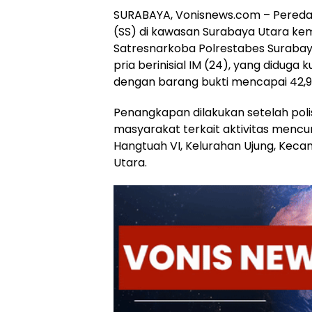
SURABAYA, Vonisnews.com – Peredar
(SS) di kawasan Surabaya Utara kemb
Satresnarkoba Polrestabes Suraba
pria berinisial IM (24), yang diduga
dengan barang bukti mencapai 42,
Penangkapan dilakukan setelah polis
masyarakat terkait aktivitas mencu
Hangtuah VI, Kelurahan Ujung, Kec
Utara.