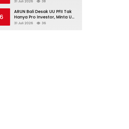
Surabaya Diimbau Perkuat
31 Juli 2026
38
Pembinaan dan Jaga
Kondusivitas
ARUN Bali Desak UU PFII Tak
6
Hanya Pro Investor, Minta UMP
Kawasan PFII Bertaraf
31 Juli 2026
36
Internasional