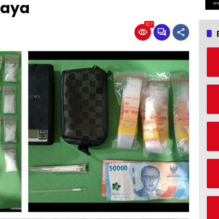
baya
107