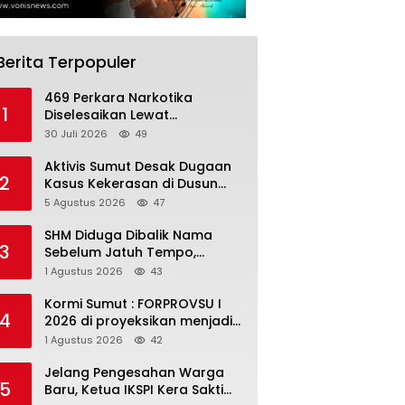
Berita Terpopuler
469 Perkara Narkotika
1
Diselesaikan Lewat
Restorative Justice,
30 Juli 2026
49
Polrestabes Surabaya
Musnahkan Barang Bukti dan
Aktivis Sumut Desak Dugaan
2
Tegaskan Komitmen
Kasus Kekerasan di Dusun
Berantas Bandar
Balakka, Desa Gunung
5 Agustus 2026
47
Malintang Diusut Tuntas
SHM Diduga Dibalik Nama
3
Sebelum Jatuh Tempo,
Warga Gresik Gugat
1 Agustus 2026
43
Pengusaha Rokok dan
Somasi Kepala Desa
Kormi Sumut : FORPROVSU I
4
2026 di proyeksikan menjadi
ajang Festival Olahraga
1 Agustus 2026
42
Masyarakat dengan Pegiat
terbanyak di Indonesia
Jelang Pengesahan Warga
5
Baru, Ketua IKSPI Kera Sakti