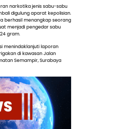
an narkotika jenis sabu-sabu
ali digulung aparat kepolisian.
ya berhasil menangkap seorang
 kuat menjadi pengedar sabu
924 gram.
i menindaklanjuti laporan
rigakan di kawasan Jalan
amatan Semampir, Surabaya