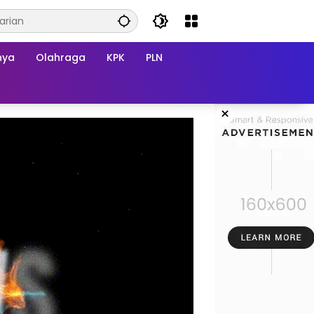
nya
Olahraga
KPK
PLN
×