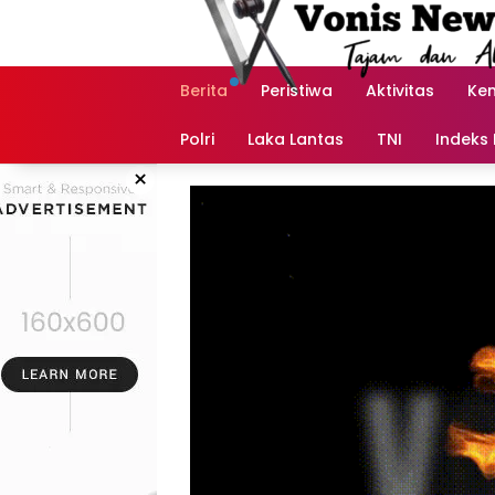
Langsung
ke
konten
Berita
Peristiwa
Aktivitas
Ke
Polri
Laka Lantas
TNI
Indeks 
×