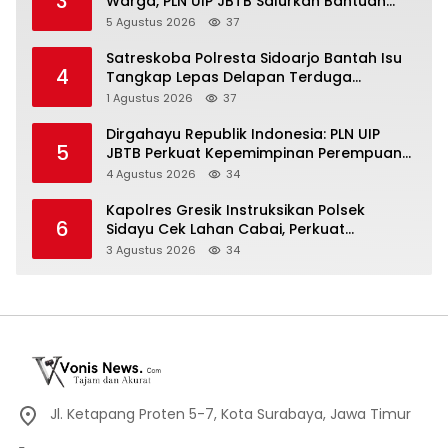
3
Warga, PLN UIP JBTB Salurkan Bantuan
Konservasi 4.000 Pohon Aren Genjah Asal
5 Agustus 2026
37
Aceh di Banyuwangi
Satreskoba Polresta Sidoarjo Bantah Isu
4
Tangkap Lepas Delapan Terduga
Penyalahgunaan Narkoba di Porong
1 Agustus 2026
37
Dirgahayu Republik Indonesia: PLN UIP
5
JBTB Perkuat Kepemimpinan Perempuan
melalui Srikandi Movement 2026
4 Agustus 2026
34
Kapolres Gresik Instruksikan Polsek
6
Sidayu Cek Lahan Cabai, Perkuat
Ketahanan Pangan dan Stabilitas Harga
3 Agustus 2026
34
Jl. Ketapang Proten 5-7, Kota Surabaya, Jawa Timur