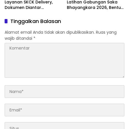
Layanan SKCK Delivery,
Latihan Gabungan Saka
Dokumen Diantar
Bhayangkara 2026, Bentuk
Langsung ke Rumah
Generasi Muda
Pemohon
Berkarakter dan Peduli
Tinggalkan Balasan
Kamtibmas
Alamat email Anda tidak akan dipublikasikan.
Ruas yang
wajib ditandai
*