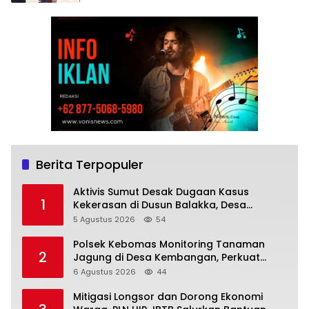
Berita Terpopuler
Aktivis Sumut Desak Dugaan Kasus
1
Kekerasan di Dusun Balakka, Desa
Gunung Malintang Diusut Tuntas
5 Agustus 2026
54
Polsek Kebomas Monitoring Tanaman
2
Jagung di Desa Kembangan, Perkuat
Dukungan Ketahanan Pangan Nasional
6 Agustus 2026
44
Mitigasi Longsor dan Dorong Ekonomi