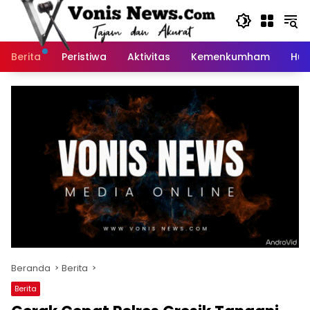
Langsung
ke
konten
Berita
Peristiwa
Aktivitas
Kemenkumham
Huk
Beranda
Berita
Berita