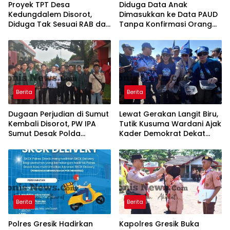
Proyek TPT Desa
Diduga Data Anak
Kedungdalem Disorot,
Dimasukkan ke Data PAUD
Diduga Tak Sesuai RAB dan
Tanpa Konfirmasi Orang
Minim Transparansi
Tua, Sejumlah Anak
Disebut Terdampak
Berita
Berita
Dugaan Perjudian di Sumut
Lewat Gerakan Langit Biru,
Kembali Disorot, PW IPA
Tutik Kusuma Wardani Ajak
Sumut Desak Polda
Kader Demokrat Dekat
Bertindak Tegas
dengan Rakyat Melalui
Kerja Nyata
Berita
Berita
Polres Gresik Hadirkan
Kapolres Gresik Buka