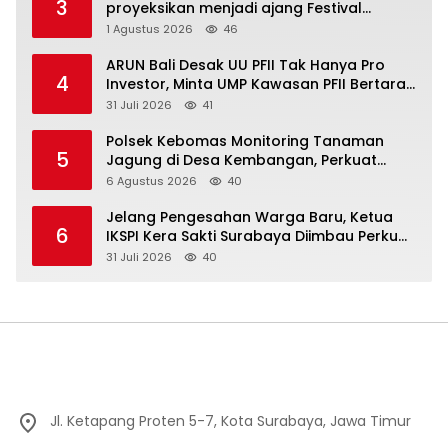
3
proyeksikan menjadi ajang Festival
Olahraga Masyarakat dengan Pegiat
1 Agustus 2026
46
terbanyak di Indonesia
ARUN Bali Desak UU PFII Tak Hanya Pro
4
Investor, Minta UMP Kawasan PFII Bertaraf
Internasional
31 Juli 2026
41
Polsek Kebomas Monitoring Tanaman
5
Jagung di Desa Kembangan, Perkuat
Dukungan Ketahanan Pangan Nasional
6 Agustus 2026
40
Jelang Pengesahan Warga Baru, Ketua
6
IKSPI Kera Sakti Surabaya Diimbau Perkuat
Pembinaan dan Jaga Kondusivitas
31 Juli 2026
40
Jl. Ketapang Proten 5-7, Kota Surabaya, Jawa Timur