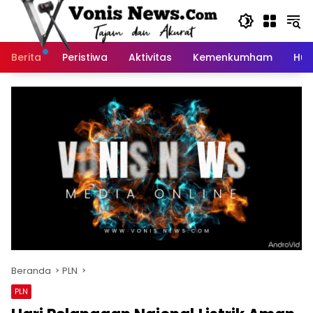
Langsung
ke
konten
Berita
Peristiwa
Aktivitas
Kemenkumham
Huk
Beranda
PLN
PLN