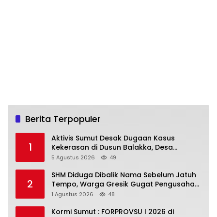
Berita Terpopuler
Aktivis Sumut Desak Dugaan Kasus
1
Kekerasan di Dusun Balakka, Desa
Gunung Malintang Diusut Tuntas
5 Agustus 2026
49
SHM Diduga Dibalik Nama Sebelum Jatuh
2
Tempo, Warga Gresik Gugat Pengusaha
Rokok dan Somasi Kepala Desa
1 Agustus 2026
48
Kormi Sumut : FORPROVSU I 2026 di