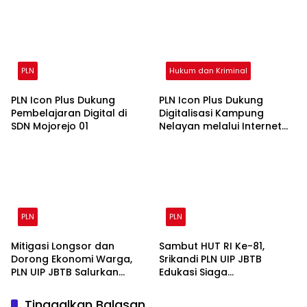
bagi Lansia di Malang
Malang
PLN
Hukum dan Kriminal
PLN Icon Plus Dukung
PLN Icon Plus Dukung
Pembelajaran Digital di
Digitalisasi Kampung
SDN Mojorejo 01
Nelayan melalui Internet
Gratis di Desa Nelayan
Rajatama
PLN
PLN
Mitigasi Longsor dan
Sambut HUT RI Ke-81,
Dorong Ekonomi Warga,
Srikandi PLN UIP JBTB
PLN UIP JBTB Salurkan
Edukasi Siaga
Bantuan Konservasi 4.000
Kebencanaan dan Bentuk
Pohon Aren Genjah Asal
Komunitas Perempuan
Tinggalkan Balasan