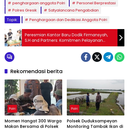
penghargaan anggota Polri
Personel Berprestasi
Polres Gresik
Satyalancana Pengabdian
Topik:
Penghargaan dan Dedikasi Anggota Polri
Peresmian Kantor Baru Dodik Firmansyah,
S.H and Partners: Komitmen Pelayanan
Hukum yang Lebih Baik
Rekomendasi berita
Polri
Polri
Momen Hangat 300 Warga
Polsek Duduksampeyan
Makan Bersama di Polsek
Monitoring Tambak Ikan di