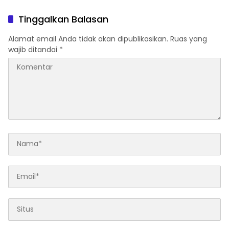
Ketahanan Pangan Menuju
Ketahanan Pangan dan
Swasembada Nasional
Stabilitas Harga
Tinggalkan Balasan
Alamat email Anda tidak akan dipublikasikan.
Ruas yang
wajib ditandai
*