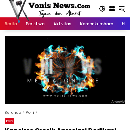
Langsung
ke
konten
Berita
Peristiwa
Aktivitas
Kemenkumham
Huk
Beranda
Polri
Polri