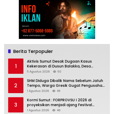
Berita Terpopuler
Aktivis Sumut Desak Dugaan Kasus
1
Kekerasan di Dusun Balakka, Desa
Gunung Malintang Diusut Tuntas
5 Agustus 2026
50
SHM Diduga Dibalik Nama Sebelum Jatuh
2
Tempo, Warga Gresik Gugat Pengusaha
Rokok dan Somasi Kepala Desa
1 Agustus 2026
49
Kormi Sumut : FORPROVSU I 2026 di
3
proyeksikan menjadi ajang Festival
Olahraga Masyarakat dengan Pegiat
1 Agustus 2026
46