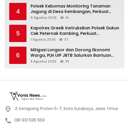
terbanyak di Indonesia
Polsek Kebomas Monitoring Tanaman
4
Jagung di Desa Kembangan, Perkuat
Dukungan Ketahanan Pangan Nasional
6 Agustus 2026
41
Kapolres Gresik Instruksikan Polsek Dukun
5
Cek Peternak Kambing, Perkuat
Ketahanan Pangan Nasional
1 Agustus 2026
37
Mitigasi Longsor dan Dorong Ekonomi
6
Warga, PLN UIP JBTB Salurkan Bantuan
Konservasi 4.000 Pohon Aren Genjah Asal
5 Agustus 2026
35
Aceh di Banyuwangi
Jl. Ketapang Proten 5-7, Kota Surabaya, Jawa Timur
081 931 595 559