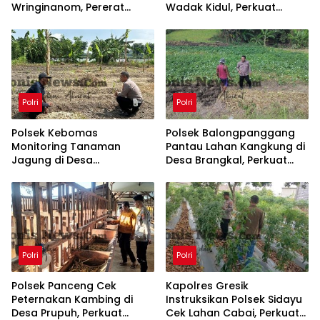
Wringinanom, Pererat
Wadak Kidul, Perkuat
Silaturahmi dan Wujudkan
Ketahanan Pangan
Polri Dekat dengan
Nasional
Masyarakat
Polri
Polri
Polsek Kebomas
Polsek Balongpanggang
Monitoring Tanaman
Pantau Lahan Kangkung di
Jagung di Desa
Desa Brangkal, Perkuat
Kembangan, Perkuat
Dukungan Ketahanan
Dukungan Ketahanan
Pangan Nasional
Pangan Nasional
Polri
Polri
Polsek Panceng Cek
Kapolres Gresik
Peternakan Kambing di
Instruksikan Polsek Sidayu
Desa Prupuh, Perkuat
Cek Lahan Cabai, Perkuat