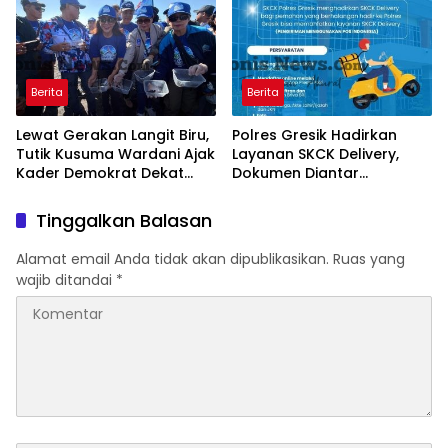
Berita
Berita
Lewat Gerakan Langit Biru,
Polres Gresik Hadirkan
Tutik Kusuma Wardani Ajak
Layanan SKCK Delivery,
Kader Demokrat Dekat
Dokumen Diantar
dengan Rakyat Melalui
Langsung ke Rumah
Kerja Nyata
Pemohon
Tinggalkan Balasan
Alamat email Anda tidak akan dipublikasikan.
Ruas yang
wajib ditandai
*