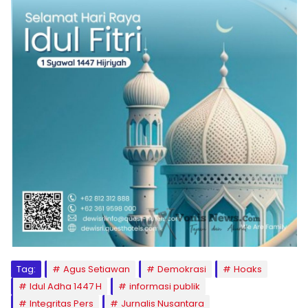
Tag:
Agus Setiawan
Demokrasi
Hoaks
Idul Adha 1447 H
informasi publik
Integritas Pers
Jurnalis Nusantara