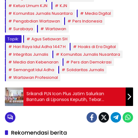
Ketua Umum KJN
KJN
Komunitas Jurnalis Nusantara
Media Digital
Pengabdian Wartawan
Pers Indonesia
Surabaya
Wartawan
Topik:
Agus Setiawan SH
Hari Raya Idul Adha 1447 H
Hoaks di Era Digital
Integritas Jurnalis
Komunitas Jurnalis Nusantara
Media dan Kebenaran
Pers dan Demokrasi
Semangat Idul Adha
Solidaritas Jurnalis
Wartawan Profesional
Srikandi PLN Icon Plus Jatim Salurkan
Bantuan di Liponsos Keputih, Tebar
Semangat Kartini Lewat Aksi Nyata
Rekomendasi berita