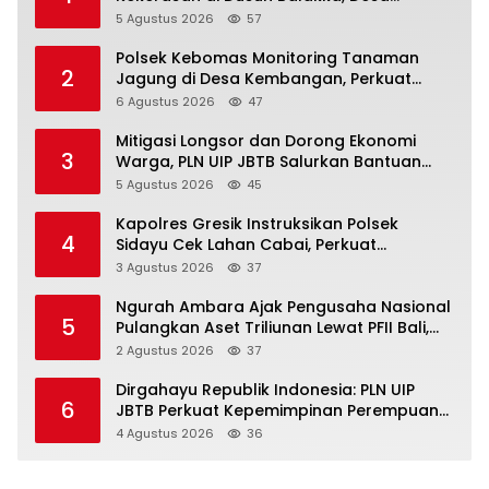
Gunung Malintang Diusut Tuntas
5 Agustus 2026
57
Polsek Kebomas Monitoring Tanaman
2
Jagung di Desa Kembangan, Perkuat
Dukungan Ketahanan Pangan Nasional
6 Agustus 2026
47
Mitigasi Longsor dan Dorong Ekonomi
3
Warga, PLN UIP JBTB Salurkan Bantuan
Konservasi 4.000 Pohon Aren Genjah Asal
5 Agustus 2026
45
Aceh di Banyuwangi
Kapolres Gresik Instruksikan Polsek
4
Sidayu Cek Lahan Cabai, Perkuat
Ketahanan Pangan dan Stabilitas Harga
3 Agustus 2026
37
Ngurah Ambara Ajak Pengusaha Nasional
5
Pulangkan Aset Triliunan Lewat PFII Bali,
Targetkan Investor Global
2 Agustus 2026
37
Dirgahayu Republik Indonesia: PLN UIP
6
JBTB Perkuat Kepemimpinan Perempuan
melalui Srikandi Movement 2026
4 Agustus 2026
36