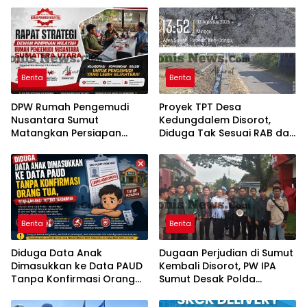
Berita
Berita
DPW Rumah Pengemudi
Proyek TPT Desa
Nusantara Sumut
Kedungdalem Disorot,
Matangkan Persiapan
Diduga Tak Sesuai RAB dan
Pelantikan, Dialog Publik
Minim Transparansi
dan Rakerwil
Berita
Berita
Diduga Data Anak
Dugaan Perjudian di Sumut
Dimasukkan ke Data PAUD
Kembali Disorot, PW IPA
Tanpa Konfirmasi Orang
Sumut Desak Polda
Tua, Sejumlah Anak
Bertindak Tegas
Disebut Terdampak