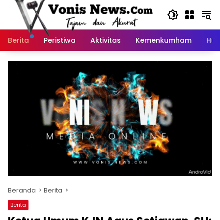
Langsung
ke
konten
Berita
Peristiwa
Aktivitas
Kemenkumham
Huk
Beranda
Berita
Berita