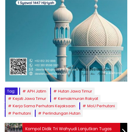
Tag:
APH Jatim
Hutan Jawa Timur
Kejati Jawa Timur
Kemakmuran Rakyat
Kerja Sama Perhutani Kejaksaan
MoU Perhutani
Perhutani
Perlindungan Hutan
Kompol Didik Tri Wahyudi Lanjutkan Tugas