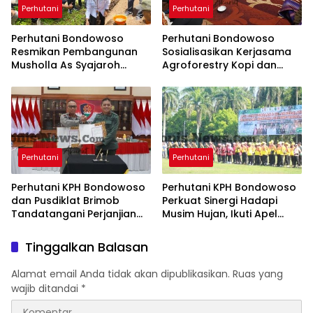
Perhutani
Perhutani
Perhutani Bondowoso
Perhutani Bondowoso
Resmikan Pembangunan
Sosialisasikan Kerjasama
Musholla As Syajaroh
Agroforestry Kopi dan
melalui Peletakan Batu
Alpukat Hass kepada LMDH
Pertama
Gunung Hijau
Perhutani
Perhutani
Perhutani KPH Bondowoso
Perhutani KPH Bondowoso
dan Pusdiklat Brimob
Perkuat Sinergi Hadapi
Tandatangani Perjanjian
Musim Hujan, Ikuti Apel
Kerja Sama Perlindungan
Kesiapsiagaan dan Gelar
dan Penggunaan Kawasan
Peralatan Bencana
Tinggalkan Balasan
Hutan
Hidrometeorologi
Alamat email Anda tidak akan dipublikasikan.
Ruas yang
wajib ditandai
*