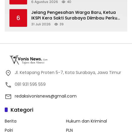
Dukungan Ketahanan Pangan Nasional
6 Agustus 2026
40
Jelang Pengesahan Warga Baru, Ketua
6
IKSPI Kera Sakti Surabaya Diimbau Perkuat
Pembinaan dan Jaga Kondusivitas
31 Juli 2026
39
Jl. Ketapang Proten 5-7, Kota Surabaya, Jawa Timur
081 931 595 559
redaksivonisnews@gmail.com
Kategori
Berita
Hukum dan Kriminal
Polri
PLN