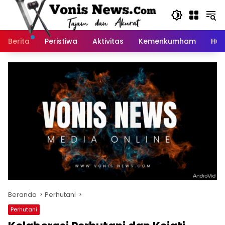
Langsung
ke
konten
Berita
Peristiwa
Aktivitas
Kemenkumham
Huk
Beranda
Perhutani
Perhutani