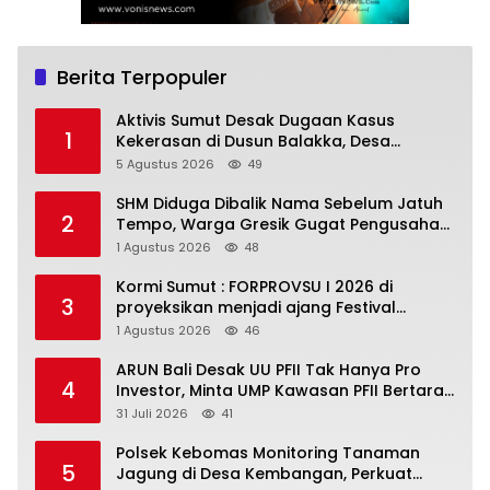
Berita Terpopuler
Aktivis Sumut Desak Dugaan Kasus
1
Kekerasan di Dusun Balakka, Desa
Gunung Malintang Diusut Tuntas
5 Agustus 2026
49
SHM Diduga Dibalik Nama Sebelum Jatuh
2
Tempo, Warga Gresik Gugat Pengusaha
Rokok dan Somasi Kepala Desa
1 Agustus 2026
48
Kormi Sumut : FORPROVSU I 2026 di
3
proyeksikan menjadi ajang Festival
Olahraga Masyarakat dengan Pegiat
1 Agustus 2026
46
terbanyak di Indonesia
ARUN Bali Desak UU PFII Tak Hanya Pro
4
Investor, Minta UMP Kawasan PFII Bertaraf
Internasional
31 Juli 2026
41
Polsek Kebomas Monitoring Tanaman
5
Jagung di Desa Kembangan, Perkuat