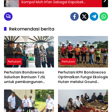
Kompol Moh Irfan Sebagai Kapolsek
Simokerto
Rekomendasi berita
Perhutani
Perhutani
Perhutani Bondowoso
Perhutani KPH Bondowoso
Salurkan Bantuan TJSL
Optimalkan Fungsi Ekologis
untuk pembangunan
Hutan melalui Gound
Mushola Al-Hidayah
Braeking Besama IIKP dan
Lintas Sektor