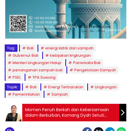
Tag:
Bali
energi listrik dari sampah
Gubernur Bali
kebijakan lingkungan
Menteri Lingkungan Hidup
Pariwisata Bali
penanganan sampah bali
Pengelolaan Sampah
PSEL
TPA Suwung
Topik:
Bali
Energi Terbarukan
Lingkungan
Pemerintahan
Sampah
Momen Penuh Berkah dan Kebersamaan
dalam Berkurban, Komang Dyah Setuti
Ucapkan Selamat Hari Raya Idul Adha 1447
Hijriah