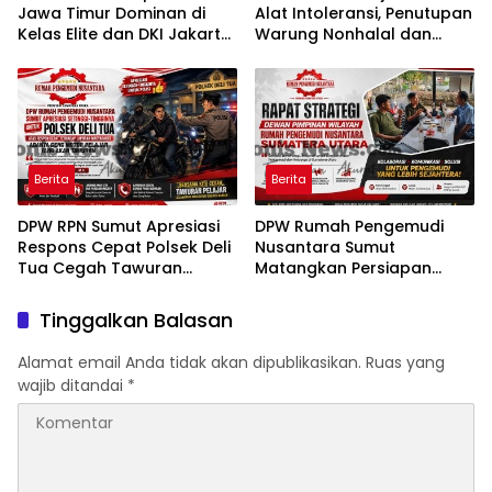
Jawa Timur Dominan di
Alat Intoleransi, Penutupan
Kelas Elite dan DKI Jakarta
Warung Nonhalal dan
Masuk Tiga Besar
Ancaman bagi Ruang
Keberagaman
Berita
Berita
DPW RPN Sumut Apresiasi
DPW Rumah Pengemudi
Respons Cepat Polsek Deli
Nusantara Sumut
Tua Cegah Tawuran
Matangkan Persiapan
Pelajar
Pelantikan, Dialog Publik
dan Rakerwil
Tinggalkan Balasan
Alamat email Anda tidak akan dipublikasikan.
Ruas yang
wajib ditandai
*