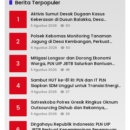
Berita Terpopuler
Aktivis Sumut Desak Dugaan Kasus
1
Kekerasan di Dusun Balakka, Desa
Gunung Malintang Diusut Tuntas
5 Agustus 2026
60
Polsek Kebomas Monitoring Tanaman
2
Jagung di Desa Kembangan, Perkuat
Dukungan Ketahanan Pangan Nasional
6 Agustus 2026
50
Mitigasi Longsor dan Dorong Ekonomi
3
Warga, PLN UIP JBTB Salurkan Bantuan
Konservasi 4.000 Pohon Aren Genjah Asal
5 Agustus 2026
48
Aceh di Banyuwangi
Sambut HUT ke-81 RI: PLN dan IT PLN
4
Siapkan SDM Unggul untuk Transisi Energi
Lewat Pelatihan Energi Terbarukan bagi
4 Agustus 2026
37
Siswa SMA
Satreskoba Polres Gresik Ringkus Oknum
5
Outsourcing Dishub dan Rekannya,
Diduga Edarkan Sabu Jaringan Bangkalan
5 Agustus 2026
36
Dirgahayu Republik Indonesia: PLN UIP
6
JBTB Perkuat Kepemimpinan Perempuan