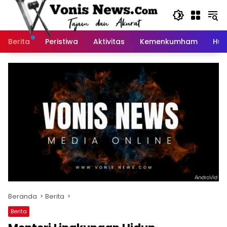
Langsung
ke
konten
Berita
Peristiwa
Aktivitas
Kemenkumham
Huk
Beranda
Berita
Berita