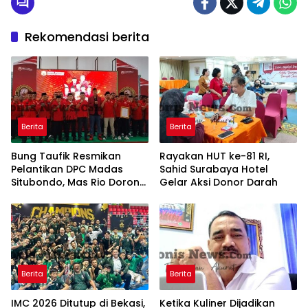
Rekomendasi berita
Berita
Berita
Bung Taufik Resmikan
Rayakan HUT ke-81 RI,
Pelantikan DPC Madas
Sahid Surabaya Hotel
Situbondo, Mas Rio Dorong
Gelar Aksi Donor Darah
Gerakan Sosial Bantu
Warga Miskin
Berita
Berita
IMC 2026 Ditutup di Bekasi,
Ketika Kuliner Dijadikan