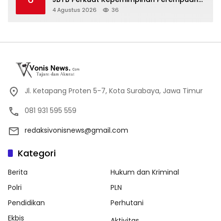
melalui Srikandi Movement 2026
4 Agustus 2026
36
Jl. Ketapang Proten 5-7, Kota Surabaya, Jawa Timur
081 931 595 559
redaksivonisnews@gmail.com
Kategori
Berita
Hukum dan Kriminal
Polri
PLN
Pendidikan
Perhutani
Ekbis
Aktivitas