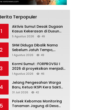
Berita Terpopuler
Aktivis Sumut Desak Dugaan
1
Kasus Kekerasan di Dusun
Balakka, Desa Gunung
5 Agustus 2026
49
Malintang Diusut Tuntas
SHM Diduga Dibalik Nama
2
Sebelum Jatuh Tempo,
Warga Gresik Gugat
1 Agustus 2026
49
Pengusaha Rokok dan
Somasi Kepala Desa
Kormi Sumut : FORPROVSU I
3
2026 di proyeksikan menjadi
ajang Festival Olahraga
1 Agustus 2026
46
Masyarakat dengan Pegiat
terbanyak di Indonesia
Jelang Pengesahan Warga
4
Baru, Ketua IKSPI Kera Sakti
Surabaya Diimbau Perkuat
31 Juli 2026
42
Pembinaan dan Jaga
Kondusivitas
Polsek Kebomas Monitoring
5
Tanaman Jagung di Desa