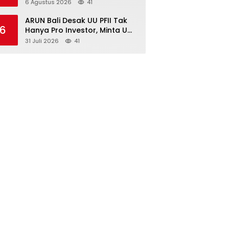
Kembangan, Perkuat
6 Agustus 2026
41
Dukungan Ketahanan Pangan
Nasional
ARUN Bali Desak UU PFII Tak
6
Hanya Pro Investor, Minta UMP
Kawasan PFII Bertaraf
31 Juli 2026
41
Internasional