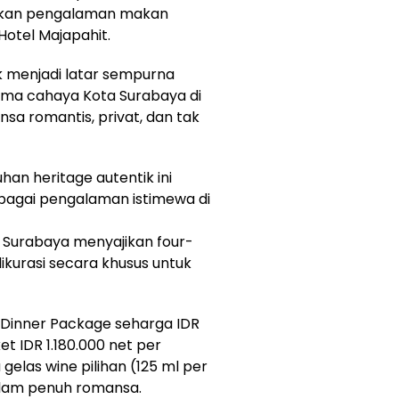
rkan pengalaman makan
 Hotel Majapahit.
k menjadi latar sempurna
ama cahaya Kota Surabaya di
a romantis, privat, dan tak
an heritage autentik ini
bagai pengalaman istimewa di
t Surabaya menyajikan four-
dikurasi secara khusus untuk
Dinner Package seharga IDR
t IDR 1.180.000 net per
elas wine pilihan (125 ml per
lam penuh romansa.