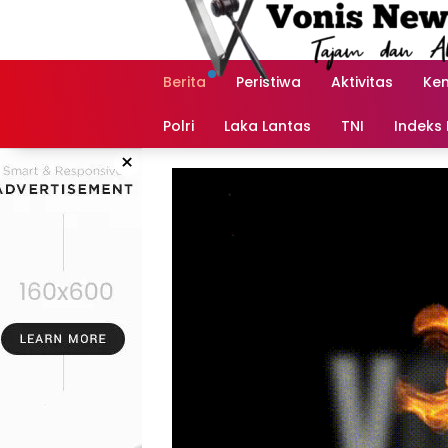
Langsung
ke
konten
Berita
Peristiwa
Aktivitas
Ke
Polri
Laka Lantas
TNI
Indeks 
×