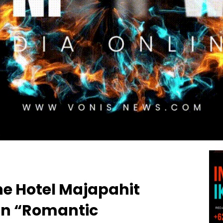
e Hotel Majapahit
an “Romantic