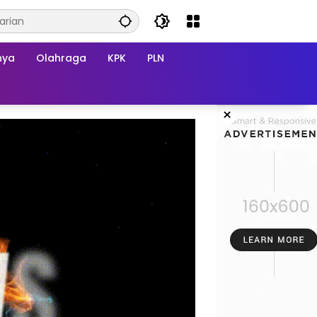
nya
Olahraga
KPK
PLN
×