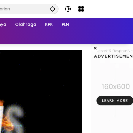
nya
Olahraga
KPK
PLN
×