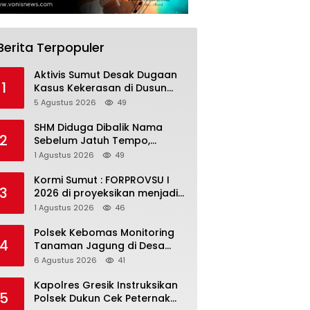
Berita Terpopuler
Aktivis Sumut Desak Dugaan
1
Kasus Kekerasan di Dusun
Balakka, Desa Gunung
5 Agustus 2026
49
Malintang Diusut Tuntas
SHM Diduga Dibalik Nama
2
Sebelum Jatuh Tempo,
Warga Gresik Gugat
1 Agustus 2026
49
Pengusaha Rokok dan
Somasi Kepala Desa
Kormi Sumut : FORPROVSU I
3
2026 di proyeksikan menjadi
ajang Festival Olahraga
1 Agustus 2026
46
Masyarakat dengan Pegiat
terbanyak di Indonesia
Polsek Kebomas Monitoring
4
Tanaman Jagung di Desa
Kembangan, Perkuat
6 Agustus 2026
41
Dukungan Ketahanan Pangan
Nasional
Kapolres Gresik Instruksikan
5
Polsek Dukun Cek Peternak