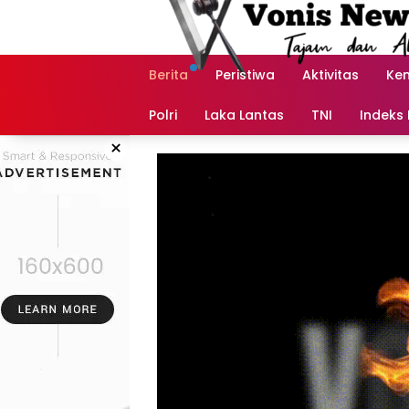
Langsung
ke
konten
Berita
Peristiwa
Aktivitas
Ke
Polri
Laka Lantas
TNI
Indeks 
×