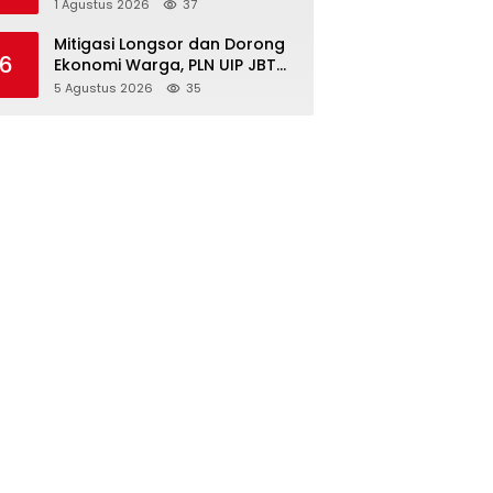
Kambing, Perkuat Ketahanan
1 Agustus 2026
37
Pangan Nasional
Mitigasi Longsor dan Dorong
6
Ekonomi Warga, PLN UIP JBTB
Salurkan Bantuan Konservasi
5 Agustus 2026
35
4.000 Pohon Aren Genjah Asal
Aceh di Banyuwangi