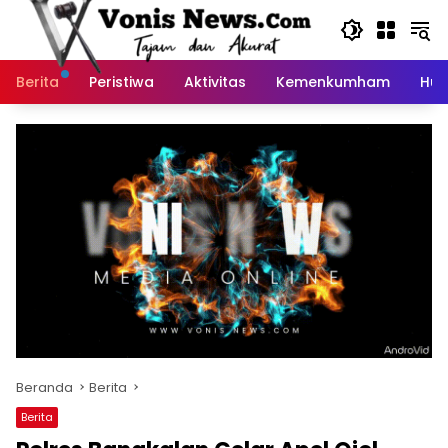
Langsung
ke
konten
Berita
Peristiwa
Aktivitas
Kemenkumham
Huk
Beranda
Berita
Berita