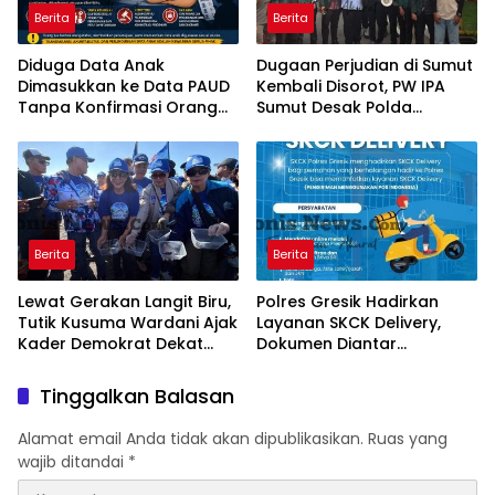
Berita
Berita
Diduga Data Anak
Dugaan Perjudian di Sumut
Dimasukkan ke Data PAUD
Kembali Disorot, PW IPA
Tanpa Konfirmasi Orang
Sumut Desak Polda
Tua, Sejumlah Anak
Bertindak Tegas
Disebut Terdampak
Berita
Berita
Lewat Gerakan Langit Biru,
Polres Gresik Hadirkan
Tutik Kusuma Wardani Ajak
Layanan SKCK Delivery,
Kader Demokrat Dekat
Dokumen Diantar
dengan Rakyat Melalui
Langsung ke Rumah
Kerja Nyata
Pemohon
Tinggalkan Balasan
Alamat email Anda tidak akan dipublikasikan.
Ruas yang
wajib ditandai
*