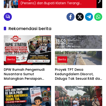
(Persero) dan Bupati Klaten Terangi
Harapan Kab Klaten
Rekomendasi berita
Berita
Berita
DPW Rumah Pengemudi
Proyek TPT Desa
Nusantara Sumut
Kedungdalem Disorot,
Matangkan Persiapan
Diduga Tak Sesuai RAB dan
Pelantikan, Dialog Publik
Minim Transparansi
dan Rakerwil