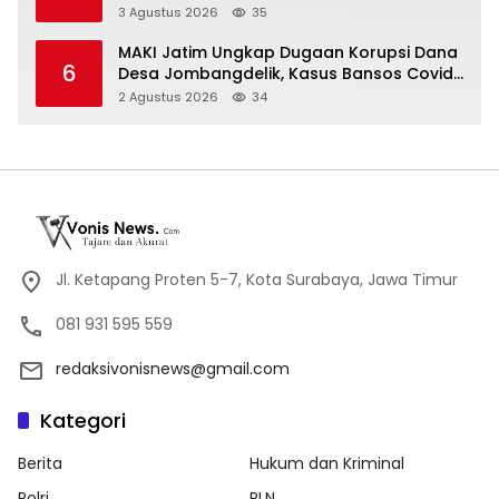
Ketahanan Pangan dan Stabilitas Harga
3 Agustus 2026
35
MAKI Jatim Ungkap Dugaan Korupsi Dana
6
Desa Jombangdelik, Kasus Bansos Covid-
19 dan Pengadaan Mebelair Segera
2 Agustus 2026
34
Dilaporkan ke Kejati Jatim
Jl. Ketapang Proten 5-7, Kota Surabaya, Jawa Timur
081 931 595 559
redaksivonisnews@gmail.com
Kategori
Berita
Hukum dan Kriminal
Polri
PLN