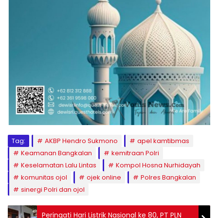
Tag:
AKBP Hendro Sukmono
apel kamtibmas
Keamanan Bangkalan
kemitraan Polri
Keselamatan Lalu Lintas
Kompol Hosna Nurhidayah
komunitas ojol
ojek online
Polres Bangkalan
sinergi Polri dan ojol
Peringati Hari Listrik Nasional ke 80, PT PLN