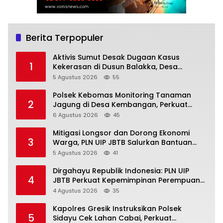
Berita Terpopuler
Aktivis Sumut Desak Dugaan Kasus
1
Kekerasan di Dusun Balakka, Desa
Gunung Malintang Diusut Tuntas
5 Agustus 2026
55
Polsek Kebomas Monitoring Tanaman
2
Jagung di Desa Kembangan, Perkuat
Dukungan Ketahanan Pangan Nasional
6 Agustus 2026
45
Mitigasi Longsor dan Dorong Ekonomi
3
Warga, PLN UIP JBTB Salurkan Bantuan
Konservasi 4.000 Pohon Aren Genjah Asal
5 Agustus 2026
41
Aceh di Banyuwangi
Dirgahayu Republik Indonesia: PLN UIP
4
JBTB Perkuat Kepemimpinan Perempuan
melalui Srikandi Movement 2026
4 Agustus 2026
35
Kapolres Gresik Instruksikan Polsek
5
Sidayu Cek Lahan Cabai, Perkuat