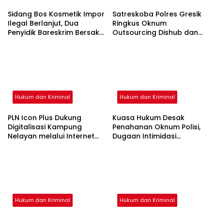
Sidang Bos Kosmetik Impor
Satreskoba Polres Gresik
Ilegal Berlanjut, Dua
Ringkus Oknum
Penyidik Bareskrim Bersaksi
Outsourcing Dishub dan
Secara Virtual di PN
Rekannya, Diduga Edarkan
Surabaya
Sabu Jaringan Bangkalan
Hukum dan Kriminal
Hukum dan Kriminal
PLN Icon Plus Dukung
Kuasa Hukum Desak
Digitalisasi Kampung
Penahanan Oknum Polisi,
Nelayan melalui Internet
Dugaan Intimidasi
Gratis di Desa Nelayan
Keluarga Korban Jadi
Rajatama
Sorotan
Hukum dan Kriminal
Hukum dan Kriminal