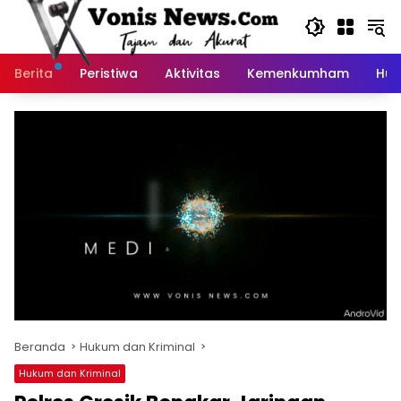
Langsung
ke
konten
Berita
Peristiwa
Aktivitas
Kemenkumham
Huk
Beranda
Hukum dan Kriminal
Hukum dan Kriminal