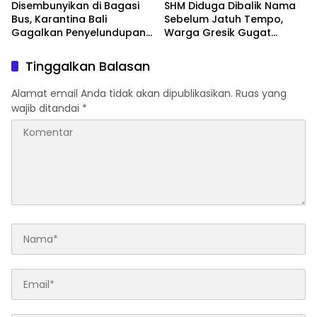
Disembunyikan di Bagasi
SHM Diduga Dibalik Nama
Bus, Karantina Bali
Sebelum Jatuh Tempo,
Gagalkan Penyelundupan
Warga Gresik Gugat
284 Burung Ilegal ke Jawa
Pengusaha Rokok dan
Tengah
Somasi Kepala Desa
Tinggalkan Balasan
Alamat email Anda tidak akan dipublikasikan.
Ruas yang
wajib ditandai
*