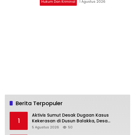
Hukum Dan Kriminal
1 Agustus 2026
Berita Terpopuler
Aktivis Sumut Desak Dugaan Kasus
1
Kekerasan di Dusun Balakka, Desa
Gunung Malintang Diusut Tuntas
5 Agustus 2026
50