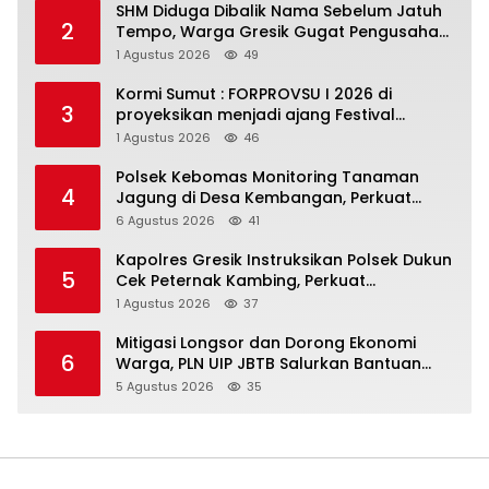
SHM Diduga Dibalik Nama Sebelum Jatuh
2
Tempo, Warga Gresik Gugat Pengusaha
Rokok dan Somasi Kepala Desa
1 Agustus 2026
49
Kormi Sumut : FORPROVSU I 2026 di
3
proyeksikan menjadi ajang Festival
Olahraga Masyarakat dengan Pegiat
1 Agustus 2026
46
terbanyak di Indonesia
Polsek Kebomas Monitoring Tanaman
4
Jagung di Desa Kembangan, Perkuat
Dukungan Ketahanan Pangan Nasional
6 Agustus 2026
41
Kapolres Gresik Instruksikan Polsek Dukun
5
Cek Peternak Kambing, Perkuat
Ketahanan Pangan Nasional
1 Agustus 2026
37
Mitigasi Longsor dan Dorong Ekonomi
6
Warga, PLN UIP JBTB Salurkan Bantuan
Konservasi 4.000 Pohon Aren Genjah Asal
5 Agustus 2026
35
Aceh di Banyuwangi