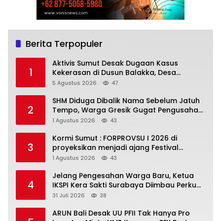
Berita Terpopuler
Aktivis Sumut Desak Dugaan Kasus
1
Kekerasan di Dusun Balakka, Desa
Gunung Malintang Diusut Tuntas
5 Agustus 2026
47
SHM Diduga Dibalik Nama Sebelum Jatuh
2
Tempo, Warga Gresik Gugat Pengusaha
Rokok dan Somasi Kepala Desa
1 Agustus 2026
43
Kormi Sumut : FORPROVSU I 2026 di
3
proyeksikan menjadi ajang Festival
Olahraga Masyarakat dengan Pegiat
1 Agustus 2026
43
terbanyak di Indonesia
Jelang Pengesahan Warga Baru, Ketua
4
IKSPI Kera Sakti Surabaya Diimbau Perkuat
Pembinaan dan Jaga Kondusivitas
31 Juli 2026
38
ARUN Bali Desak UU PFII Tak Hanya Pro