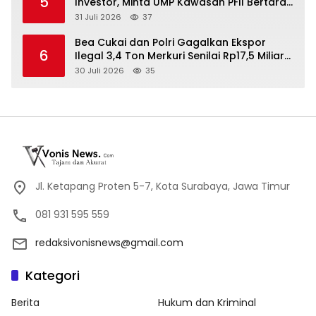
5
Investor, Minta UMP Kawasan PFII Bertaraf
Internasional
31 Juli 2026
37
Bea Cukai dan Polri Gagalkan Ekspor
6
Ilegal 3,4 Ton Merkuri Senilai Rp17,5 Miliar
di Tanjung Perak, Tujuan Afrika
30 Juli 2026
35
Terbongkar
Jl. Ketapang Proten 5-7, Kota Surabaya, Jawa Timur
081 931 595 559
redaksivonisnews@gmail.com
Kategori
Berita
Hukum dan Kriminal