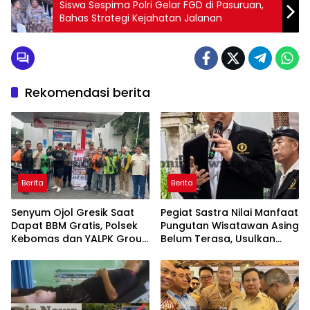
Siswa Sespima Polri Gelar FGD di Pasuruan,
Bahas Strategi Kejahatan Jalanan
Rekomendasi berita
Berita
Berita
Senyum Ojol Gresik Saat
Pegiat Sastra Nilai Manfaat
Dapat BBM Gratis, Polsek
Pungutan Wisatawan Asing
Kebomas dan YALPK Group
Belum Terasa, Usulkan
Gelar Bakti Sosial
BLUD dan Transparansi
Digital Dana PWA