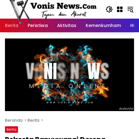
Langsung
ke
konten
Berita
Peristiwa
Aktivitas
Kemenkumham
Huk
Beranda
Berita
Berita