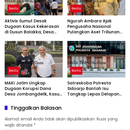
Berita
Berita
Aktivis Sumut Desak
Ngurah Ambara Ajak
Dugaan Kasus Kekerasan
Pengusaha Nasional
di Dusun Balakka, Desa
Pulangkan Aset Triliunan
Gunung Malintang Diusut
Lewat PFII Bali, Targetkan
Tuntas
Investor Global
Berita
Berita
MAKI Jatim Ungkap
Satreskoba Polresta
Dugaan Korupsi Dana
Sidoarjo Bantah Isu
Desa Jombangdelik, Kasus
Tangkap Lepas Delapan
Bansos Covid-19 dan
Terduga Penyalahgunaan
Pengadaan Mebelair
Narkoba di Porong
Tinggalkan Balasan
Segera Dilaporkan ke
Kejati Jatim
Alamat email Anda tidak akan dipublikasikan.
Ruas yang
wajib ditandai
*