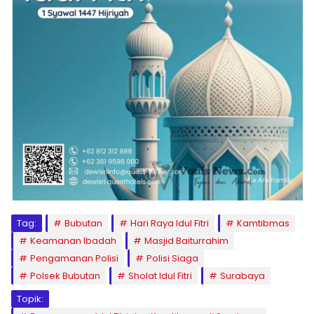
Tag:
Bubutan
Hari Raya Idul Fitri
Kamtibmas
Keamanan Ibadah
Masjid Baiturrahim
Pengamanan Polisi
Polisi Siaga
Polsek Bubutan
Sholat Idul Fitri
Surabaya
Topik: