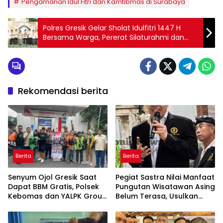
Pengamanan Idul Fitri dan Kamtibmas di Surabaya
Polres Gresik Gelar Sholat Idulfitri 1447 H
Bersama Warga, Pererat Silaturahmi dan
Kebersamaan
Rekomendasi berita
Berita
Berita
Senyum Ojol Gresik Saat
Pegiat Sastra Nilai Manfaat
Dapat BBM Gratis, Polsek
Pungutan Wisatawan Asing
Kebomas dan YALPK Group
Belum Terasa, Usulkan
Gelar Bakti Sosial
BLUD dan Transparansi
Digital Dana PWA