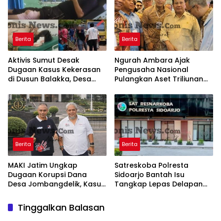
Berita
Berita
Aktivis Sumut Desak
Ngurah Ambara Ajak
Dugaan Kasus Kekerasan
Pengusaha Nasional
di Dusun Balakka, Desa
Pulangkan Aset Triliunan
Gunung Malintang Diusut
Lewat PFII Bali, Targetkan
Tuntas
Investor Global
Berita
Berita
MAKI Jatim Ungkap
Satreskoba Polresta
Dugaan Korupsi Dana
Sidoarjo Bantah Isu
Desa Jombangdelik, Kasus
Tangkap Lepas Delapan
Bansos Covid-19 dan
Terduga Penyalahgunaan
Pengadaan Mebelair
Narkoba di Porong
Tinggalkan Balasan
Segera Dilaporkan ke