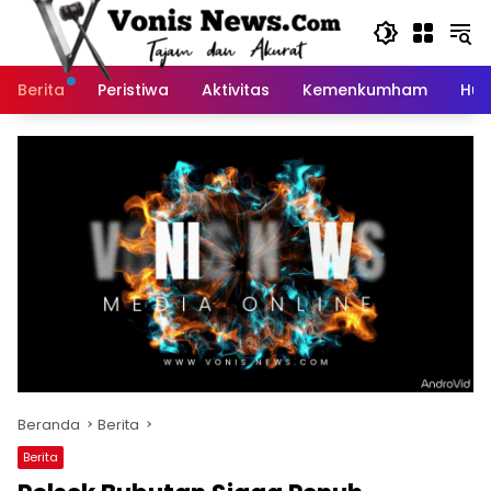
Langsung
ke
konten
Berita
Peristiwa
Aktivitas
Kemenkumham
Huk
Beranda
Berita
Berita