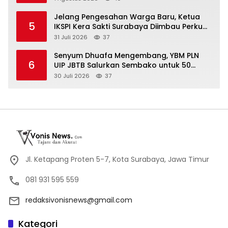
terbanyak di Indonesia
Jelang Pengesahan Warga Baru, Ketua
5
IKSPI Kera Sakti Surabaya Diimbau Perkuat
Pembinaan dan Jaga Kondusivitas
31 Juli 2026
37
Senyum Dhuafa Mengembang, YBM PLN
6
UIP JBTB Salurkan Sembako untuk 50
Mustahik di Sidoarjo
30 Juli 2026
37
Jl. Ketapang Proten 5-7, Kota Surabaya, Jawa Timur
081 931 595 559
redaksivonisnews@gmail.com
Kategori