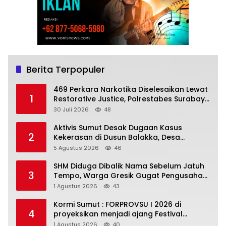
Berita Terpopuler
469 Perkara Narkotika Diselesaikan Lewat
1
Restorative Justice, Polrestabes Surabaya
Musnahkan Barang Bukti dan Tegaskan
30 Juli 2026
48
Komitmen Berantas Bandar
Aktivis Sumut Desak Dugaan Kasus
2
Kekerasan di Dusun Balakka, Desa
Gunung Malintang Diusut Tuntas
5 Agustus 2026
46
SHM Diduga Dibalik Nama Sebelum Jatuh
3
Tempo, Warga Gresik Gugat Pengusaha
Rokok dan Somasi Kepala Desa
1 Agustus 2026
43
Kormi Sumut : FORPROVSU I 2026 di
4
proyeksikan menjadi ajang Festival
Olahraga Masyarakat dengan Pegiat
1 Agustus 2026
40