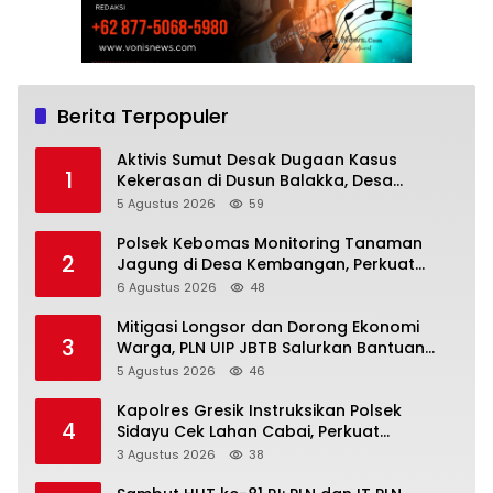
Berita Terpopuler
Aktivis Sumut Desak Dugaan Kasus
1
Kekerasan di Dusun Balakka, Desa
Gunung Malintang Diusut Tuntas
5 Agustus 2026
59
Polsek Kebomas Monitoring Tanaman
2
Jagung di Desa Kembangan, Perkuat
Dukungan Ketahanan Pangan Nasional
6 Agustus 2026
48
Mitigasi Longsor dan Dorong Ekonomi
3
Warga, PLN UIP JBTB Salurkan Bantuan
Konservasi 4.000 Pohon Aren Genjah Asal
5 Agustus 2026
46
Aceh di Banyuwangi
Kapolres Gresik Instruksikan Polsek
4
Sidayu Cek Lahan Cabai, Perkuat
Ketahanan Pangan dan Stabilitas Harga
3 Agustus 2026
38