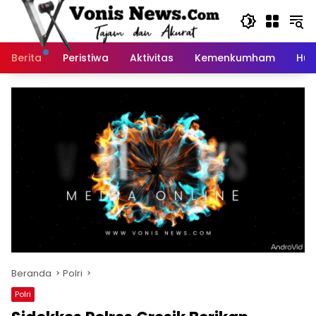
Langsung
ke
konten
Berita
Peristiwa
Aktivitas
Kemenkumham
Huk
Beranda
Polri
Polri