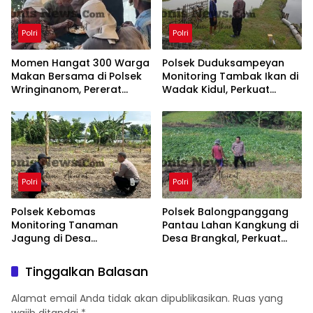
Polri
Polri
Momen Hangat 300 Warga
Polsek Duduksampeyan
Makan Bersama di Polsek
Monitoring Tambak Ikan di
Wringinanom, Pererat
Wadak Kidul, Perkuat
Silaturahmi dan Wujudkan
Ketahanan Pangan
Polri Dekat dengan
Nasional
Masyarakat
Polri
Polri
Polsek Kebomas
Polsek Balongpanggang
Monitoring Tanaman
Pantau Lahan Kangkung di
Jagung di Desa
Desa Brangkal, Perkuat
Kembangan, Perkuat
Dukungan Ketahanan
Dukungan Ketahanan
Pangan Nasional
Tinggalkan Balasan
Pangan Nasional
Alamat email Anda tidak akan dipublikasikan.
Ruas yang