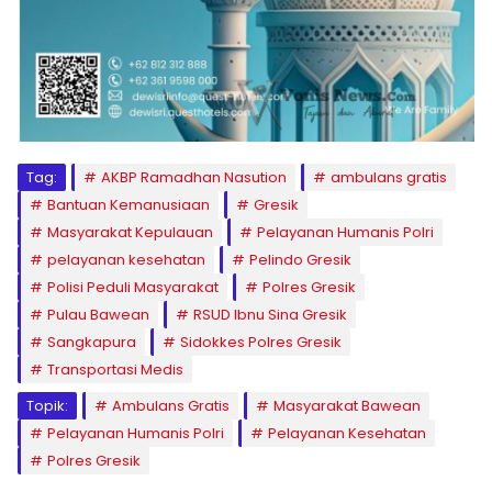
Tag:
AKBP Ramadhan Nasution
ambulans gratis
Bantuan Kemanusiaan
Gresik
Masyarakat Kepulauan
Pelayanan Humanis Polri
pelayanan kesehatan
Pelindo Gresik
Polisi Peduli Masyarakat
Polres Gresik
Pulau Bawean
RSUD Ibnu Sina Gresik
Sangkapura
Sidokkes Polres Gresik
Transportasi Medis
Topik:
Ambulans Gratis
Masyarakat Bawean
Pelayanan Humanis Polri
Pelayanan Kesehatan
Polres Gresik