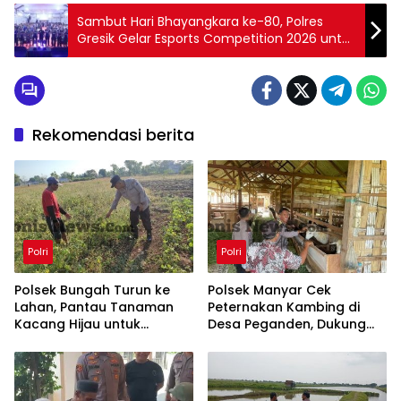
Sambut Hari Bhayangkara ke-80, Polres
Gresik Gelar Esports Competition 2026 untuk
Cetak Atlet Digital Berprestasi
Rekomendasi berita
Polri
Polri
Polsek Bungah Turun ke
Polsek Manyar Cek
Lahan, Pantau Tanaman
Peternakan Kambing di
Kacang Hijau untuk
Desa Peganden, Dukung
Perkuat Ketahanan
Program Ketahanan
Pangan
Pangan