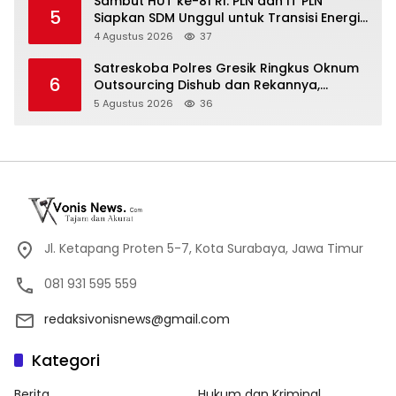
Sambut HUT ke-81 RI: PLN dan IT PLN
5
Siapkan SDM Unggul untuk Transisi Energi
Lewat Pelatihan Energi Terbarukan bagi
4 Agustus 2026
37
Siswa SMA
Satreskoba Polres Gresik Ringkus Oknum
6
Outsourcing Dishub dan Rekannya,
Diduga Edarkan Sabu Jaringan Bangkalan
5 Agustus 2026
36
Jl. Ketapang Proten 5-7, Kota Surabaya, Jawa Timur
081 931 595 559
redaksivonisnews@gmail.com
Kategori
Berita
Hukum dan Kriminal