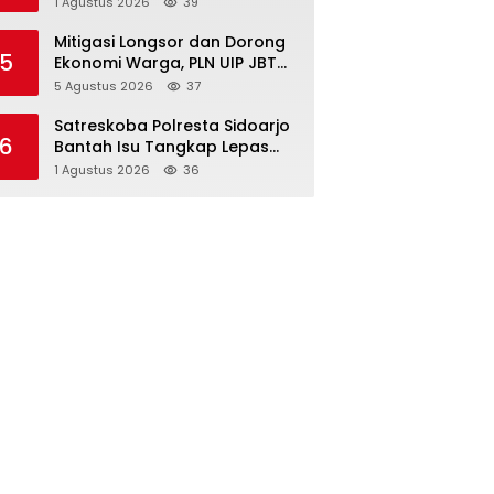
1 Agustus 2026
39
Pangan Nasional
Mitigasi Longsor dan Dorong
5
Ekonomi Warga, PLN UIP JBTB
Salurkan Bantuan Konservasi
5 Agustus 2026
37
4.000 Pohon Aren Genjah Asal
Aceh di Banyuwangi
Satreskoba Polresta Sidoarjo
6
Bantah Isu Tangkap Lepas
Delapan Terduga
1 Agustus 2026
36
Penyalahgunaan Narkoba di
Porong