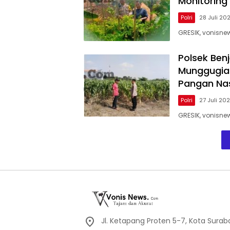
Monitoring
Polri
28 Juli 20
GRESIK, vonisn
Polsek Ben
Munggugia
Pangan Nas
Polri
27 Juli 20
GRESIK, vonisn
Jl. Ketapang Proten 5-7, Kota Sura