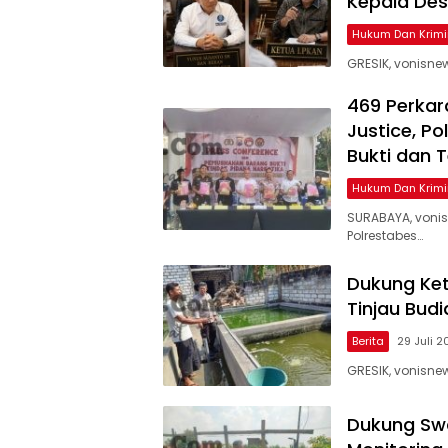
Kepala De
Hukum Dan Krimi
GRESIK, vonisn
469 Perkar
Justice, P
Bukti dan 
Hukum Dan Krimi
SURABAYA, voni
Polrestabes…
Dukung Ket
Tinjau Budi
Berita
29 Juli 
GRESIK, vonisn
Dukung Sw