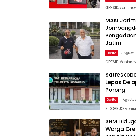
GRESIK, vonisne
MAKI Jati
Jombangdel
Pengadaan 
Jatim
Berita
2 Agust
GRESIK, Vonisne
Satreskoba
Lepas Dela
Porong
Berita
1 Agustu
SIDOARJO, vonis
SHM Diduga
Warga Gre