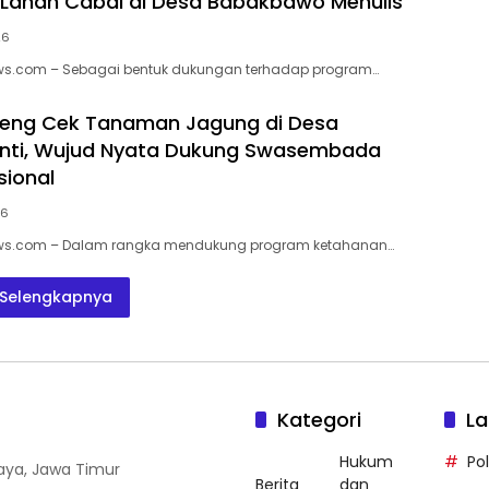
 Lahan Cabai di Desa Babakbawo Menulis
26
ews.com – Sebagai bentuk dukungan terhadap program…
jeng Cek Tanaman Jagung di Desa
nti, Wujud Nyata Dukung Swasembada
ional
26
ews.com – Dalam rangka mendukung program ketahanan…
Selengkapnya
Kategori
La
Hukum
Po
baya, Jawa Timur
Berita
dan