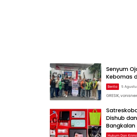
Senyum Ojo
Kebomas da
Berita
5 Agust
GRESIK, vonisn
Satreskoba
Dishub dan
Bangkalan
Hukum Dan Krimi