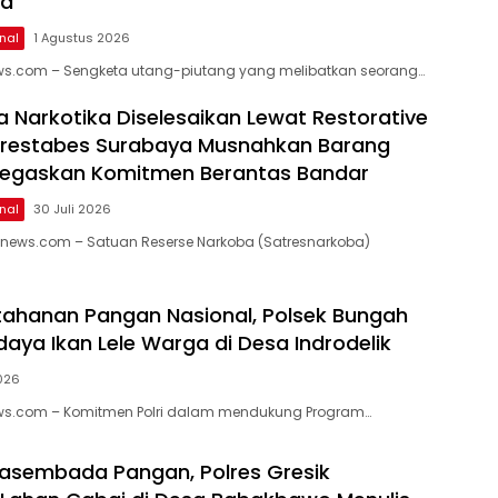
sa
nal
1 Agustus 2026
ews.com – Sengketa utang-piutang yang melibatkan seorang…
a Narkotika Diselesaikan Lewat Restorative
olrestabes Surabaya Musnahkan Barang
Tegaskan Komitmen Berantas Bandar
nal
30 Juli 2026
snews.com – Satuan Reserse Narkoba (Satresnarkoba)
ahanan Pangan Nasional, Polsek Bungah
daya Ikan Lele Warga di Desa Indrodelik
2026
ews.com – Komitmen Polri dalam mendukung Program…
asembada Pangan, Polres Gresik