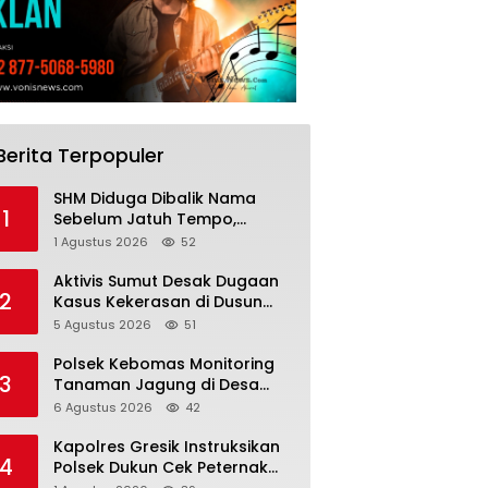
Berita Terpopuler
SHM Diduga Dibalik Nama
1
Sebelum Jatuh Tempo,
Warga Gresik Gugat
1 Agustus 2026
52
Pengusaha Rokok dan
Somasi Kepala Desa
Aktivis Sumut Desak Dugaan
2
Kasus Kekerasan di Dusun
Balakka, Desa Gunung
5 Agustus 2026
51
Malintang Diusut Tuntas
Polsek Kebomas Monitoring
3
Tanaman Jagung di Desa
Kembangan, Perkuat
6 Agustus 2026
42
Dukungan Ketahanan Pangan
Nasional
Kapolres Gresik Instruksikan
4
Polsek Dukun Cek Peternak
Kambing, Perkuat Ketahanan