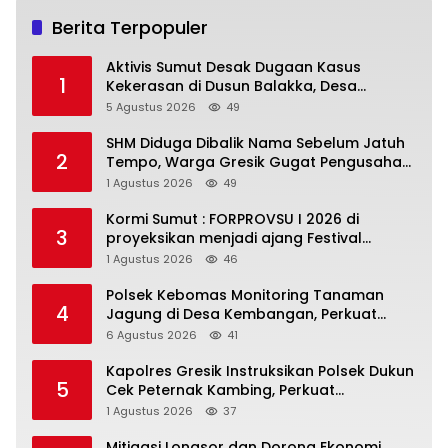
Berita Terpopuler
Aktivis Sumut Desak Dugaan Kasus
1
Kekerasan di Dusun Balakka, Desa
Gunung Malintang Diusut Tuntas
5 Agustus 2026
49
SHM Diduga Dibalik Nama Sebelum Jatuh
2
Tempo, Warga Gresik Gugat Pengusaha
Rokok dan Somasi Kepala Desa
1 Agustus 2026
49
Kormi Sumut : FORPROVSU I 2026 di
3
proyeksikan menjadi ajang Festival
Olahraga Masyarakat dengan Pegiat
1 Agustus 2026
46
terbanyak di Indonesia
Polsek Kebomas Monitoring Tanaman
4
Jagung di Desa Kembangan, Perkuat
Dukungan Ketahanan Pangan Nasional
6 Agustus 2026
41
Kapolres Gresik Instruksikan Polsek Dukun
5
Cek Peternak Kambing, Perkuat
Ketahanan Pangan Nasional
1 Agustus 2026
37
Mitigasi Longsor dan Dorong Ekonomi