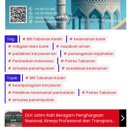
Tag:
BRI Tabanan Kediri
keamanan bank
mitigasi risiko bank
nasabah aman
pelatihan karyawan bri
penanganan kejahatan
Perbankan Indonesia
Polres Tabanan
simulasi perampokan
sosialisasi keamanan
Topik:
BRI Tabanan Kediri
kesiapsiagaan karyawan
Pelatihan keamanan perbankan
Polres Tabanan
simulasi perampokan
DLH Jatim Raih Beragam Penghargaan
Nasional, Kinerja Profesional dan Transparan
Tuai Apresiasi PWI