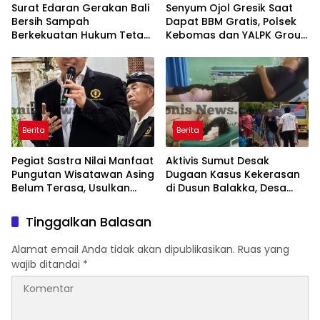
Surat Edaran Gerakan Bali
Senyum Ojol Gresik Saat
Bersih Sampah
Dapat BBM Gratis, Polsek
Berkekuatan Hukum Tetap,
Kebomas dan YALPK Group
Gubernur Bali Menang di
Gelar Bakti Sosial
PTUN dan Banding
Berita
Berita
Pegiat Sastra Nilai Manfaat
Aktivis Sumut Desak
Pungutan Wisatawan Asing
Dugaan Kasus Kekerasan
Belum Terasa, Usulkan
di Dusun Balakka, Desa
BLUD dan Transparansi
Gunung Malintang Diusut
Digital Dana PWA
Tuntas
Tinggalkan Balasan
Alamat email Anda tidak akan dipublikasikan.
Ruas yang
wajib ditandai
*