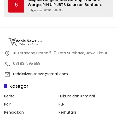
6
Warga, PLN UIP JBTB Salurkan Bantuan
Konservasi 4.000 Pohon Aren Genjah Asal
5 Agustus 2026
35
Aceh di Banyuwangi
Jl. Ketapang Proten 5-7, Kota Surabaya, Jawa Timur
081 931 595 559
redaksivonisnews@gmail.com
Kategori
Berita
Hukum dan Kriminal
Polri
PLN
Pendidikan
Perhutani