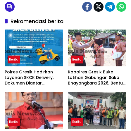
Rekomendasi berita
Berita
Berita
Polres Gresik Hadirkan
Kapolres Gresik Buka
Layanan SKCK Delivery,
Latihan Gabungan Saka
Dokumen Diantar
Bhayangkara 2026, Bentuk
Langsung ke Rumah
Generasi Muda
Pemohon
Berkarakter dan Peduli
Kamtibmas
Berita
Berita