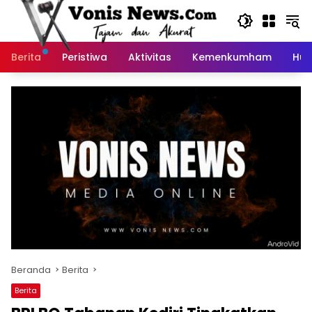
Langsung
ke
konten
Berita
Peristiwa
Aktivitas
Kemenkumham
Huk
Beranda
Berita
Berita