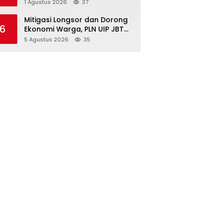
Kambing, Perkuat Ketahanan
1 Agustus 2026
37
Pangan Nasional
Mitigasi Longsor dan Dorong
6
Ekonomi Warga, PLN UIP JBTB
Salurkan Bantuan Konservasi
5 Agustus 2026
35
4.000 Pohon Aren Genjah Asal
Aceh di Banyuwangi