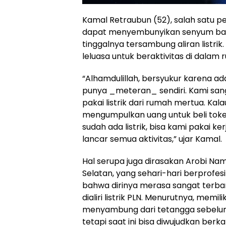
Kamal Retraubun (52), salah satu p
dapat menyembunyikan senyum bah
tinggalnya tersambung aliran listrik.
leluasa untuk beraktivitas di dalam 
“Alhamdulillah, bersyukur karena ad
punya _meteran_ sendiri. Kami san
pakai listrik dari rumah mertua. Kal
mengumpulkan uang untuk beli token
sudah ada listrik, bisa kami pakai ke
lancar semua aktivitas,” ujar Kamal.
Hal serupa juga dirasakan Arobi Na
Selatan, yang sehari-hari berprofe
bahwa dirinya merasa sangat terba
dialiri listrik PLN. Menurutnya, memilik
menyambung dari tetangga sebelu
tetapi saat ini bisa diwujudkan berk