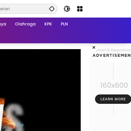
nya
Olahraga
KPK
PLN
×