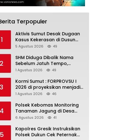
Berita Terpopuler
Aktivis Sumut Desak Dugaan
1
Kasus Kekerasan di Dusun
Balakka, Desa Gunung
5 Agustus 2026
49
Malintang Diusut Tuntas
SHM Diduga Dibalik Nama
2
Sebelum Jatuh Tempo,
Warga Gresik Gugat
1 Agustus 2026
49
Pengusaha Rokok dan
Somasi Kepala Desa
Kormi Sumut : FORPROVSU I
3
2026 di proyeksikan menjadi
ajang Festival Olahraga
1 Agustus 2026
46
Masyarakat dengan Pegiat
terbanyak di Indonesia
Polsek Kebomas Monitoring
4
Tanaman Jagung di Desa
Kembangan, Perkuat
6 Agustus 2026
41
Dukungan Ketahanan Pangan
Nasional
Kapolres Gresik Instruksikan
5
Polsek Dukun Cek Peternak