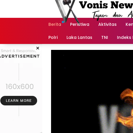
Langsung
ke
konten
Berita
Peristiwa
Aktivitas
Ke
Polri
Laka Lantas
TNI
Indeks 
×