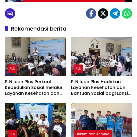
di Pulau Bawean
Rekomendasi berita
PLN
PLN
PLN Icon Plus Perkuat
PLN Icon Plus Hadirkan
Kepedulian Sosial melalui
Layanan Kesehatan dan
Layanan Kesehatan dan
Bantuan Sosial bagi Lansia
Bantuan Komprehensif
di Rumah Belas Kasih
bagi Lansia di Malang
Malang
PLN
Hukum dan Kriminal