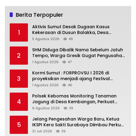
Berita Terpopuler
Aktivis Sumut Desak Dugaan Kasus
1
Kekerasan di Dusun Balakka, Desa
Gunung Malintang Diusut Tuntas
5 Agustus 2026
49
SHM Diduga Dibalik Nama Sebelum Jatuh
2
Tempo, Warga Gresik Gugat Pengusaha
Rokok dan Somasi Kepala Desa
1 Agustus 2026
47
Kormi Sumut : FORPROVSU I 2026 di
3
proyeksikan menjadi ajang Festival
Olahraga Masyarakat dengan Pegiat
1 Agustus 2026
46
terbanyak di Indonesia
Polsek Kebomas Monitoring Tanaman
4
Jagung di Desa Kembangan, Perkuat
Dukungan Ketahanan Pangan Nasional
6 Agustus 2026
39
Jelang Pengesahan Warga Baru, Ketua
5
IKSPI Kera Sakti Surabaya Diimbau Perkuat
Pembinaan dan Jaga Kondusivitas
31 Juli 2026
39