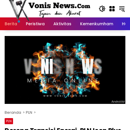
Langsung
ke
konten
Berita
Peristiwa
Aktivitas
Kemenkumham
Huk
Beranda
PLN
PLN