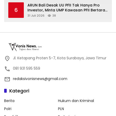
ARUN Bali Desak UU PFII Tak Hanya Pro
6
Investor, Minta UMP Kawasan PFII Bertaraf
Internasional
31 Juli 2026
38
Jl. Ketapang Proten 5-7, Kota Surabaya, Jawa Timur
081 931 595 559
redaksivonisnews@gmail.com
Kategori
Berita
Hukum dan Kriminal
Polri
PLN