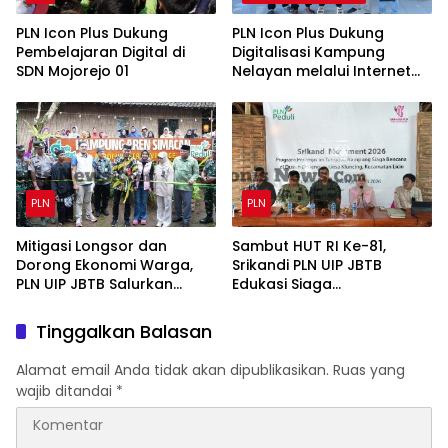
PLN Icon Plus Dukung
PLN Icon Plus Dukung
Pembelajaran Digital di
Digitalisasi Kampung
SDN Mojorejo 01
Nelayan melalui Internet
Gratis di Desa Nelayan
Rajatama
PLN
PLN
Mitigasi Longsor dan
Sambut HUT RI Ke-81,
Dorong Ekonomi Warga,
Srikandi PLN UIP JBTB
PLN UIP JBTB Salurkan
Edukasi Siaga
Bantuan Konservasi 4.000
Kebencanaan dan Bentuk
Pohon Aren Genjah Asal
Komunitas Perempuan
Tinggalkan Balasan
Aceh di Banyuwangi
Tangguh Simacan
Banyuwangi.
Alamat email Anda tidak akan dipublikasikan.
Ruas yang
wajib ditandai
*