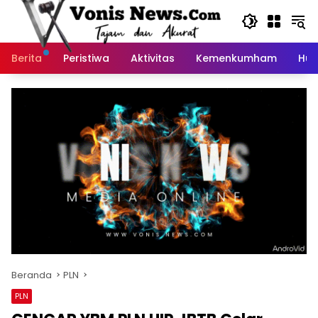
Langsung
ke
konten
Berita
Peristiwa
Aktivitas
Kemenkumham
Huk
Beranda
PLN
PLN