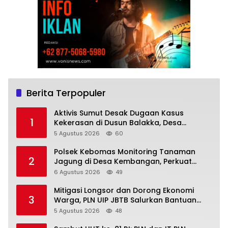
Berita Terpopuler
Aktivis Sumut Desak Dugaan Kasus
1
Kekerasan di Dusun Balakka, Desa
Gunung Malintang Diusut Tuntas
5 Agustus 2026
60
Polsek Kebomas Monitoring Tanaman
2
Jagung di Desa Kembangan, Perkuat
Dukungan Ketahanan Pangan Nasional
6 Agustus 2026
49
Mitigasi Longsor dan Dorong Ekonomi
3
Warga, PLN UIP JBTB Salurkan Bantuan
Konservasi 4.000 Pohon Aren Genjah Asal
5 Agustus 2026
48
Aceh di Banyuwangi