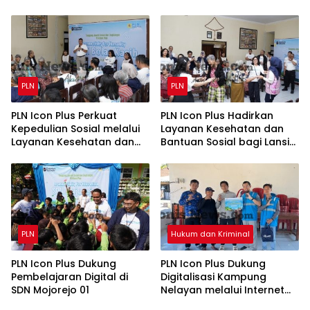
Nasional Baluran Bahas
Baru Gunakan Home
Kajian Rencana Proyek
Charging Services PLN
SUTET 500 kV Paiton–
pada Semester I 2026
Watudodol/Kalipuro
PLN
PLN
PLN Icon Plus Perkuat
PLN Icon Plus Hadirkan
Kepedulian Sosial melalui
Layanan Kesehatan dan
Layanan Kesehatan dan
Bantuan Sosial bagi Lansia
Bantuan Komprehensif
di Rumah Belas Kasih
bagi Lansia di Malang
Malang
PLN
Hukum dan Kriminal
PLN Icon Plus Dukung
PLN Icon Plus Dukung
Pembelajaran Digital di
Digitalisasi Kampung
SDN Mojorejo 01
Nelayan melalui Internet
Gratis di Desa Nelayan