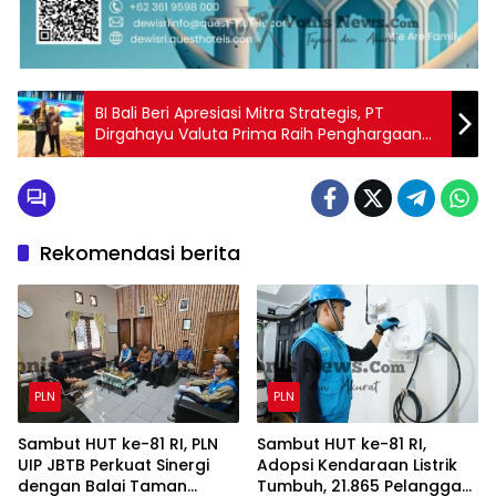
BI Bali Beri Apresiasi Mitra Strategis, PT
Dirgahayu Valuta Prima Raih Penghargaan
KUPVA Terbaik, Sinergi Mendorong Ekonomi
Bali, Ambara Putra
Rekomendasi berita
PLN
PLN
Sambut HUT ke-81 RI, PLN
Sambut HUT ke-81 RI,
UIP JBTB Perkuat Sinergi
Adopsi Kendaraan Listrik
dengan Balai Taman
Tumbuh, 21.865 Pelanggan