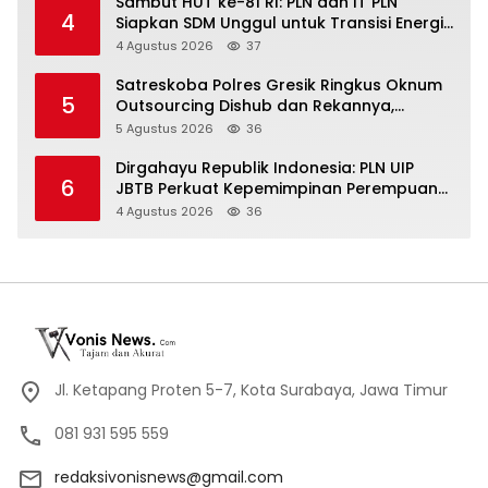
Sambut HUT ke-81 RI: PLN dan IT PLN
4
Siapkan SDM Unggul untuk Transisi Energi
Lewat Pelatihan Energi Terbarukan bagi
4 Agustus 2026
37
Siswa SMA
Satreskoba Polres Gresik Ringkus Oknum
5
Outsourcing Dishub dan Rekannya,
Diduga Edarkan Sabu Jaringan Bangkalan
5 Agustus 2026
36
Dirgahayu Republik Indonesia: PLN UIP
6
JBTB Perkuat Kepemimpinan Perempuan
melalui Srikandi Movement 2026
4 Agustus 2026
36
Jl. Ketapang Proten 5-7, Kota Surabaya, Jawa Timur
081 931 595 559
redaksivonisnews@gmail.com