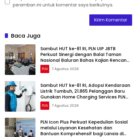
peramban ini untuk komentar saya berikutnya.
Baca Juga
Sambut HUT ke-81 RI, PLN UIP JBTB
Perkuat Sinergi dengan Balai Taman
Nasional Baluran Bahas Kajian Rencana
Proyek SUTET 500 kV Paiton–
PLN
7 Agustus 2026
Watudodol/Kalipuro
Sambut HUT ke-81 RI, Adopsi Kendaraan
Listrik Tumbuh, 21.865 Pelanggan Baru
Gunakan Home Charging Services PLN
pada Semester I 2026
PLN
7 Agustus 2026
PLN Icon Plus Perkuat Kepedulian Sosial
melalui Layanan Kesehatan dan
Bantuan Komprehensif bagi Lansia di