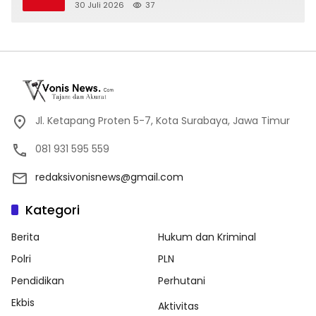
Mustahik di Sidoarjo
30 Juli 2026
37
Jl. Ketapang Proten 5-7, Kota Surabaya, Jawa Timur
081 931 595 559
redaksivonisnews@gmail.com
Kategori
Berita
Hukum dan Kriminal
Polri
PLN
Pendidikan
Perhutani
Ekbis
Aktivitas