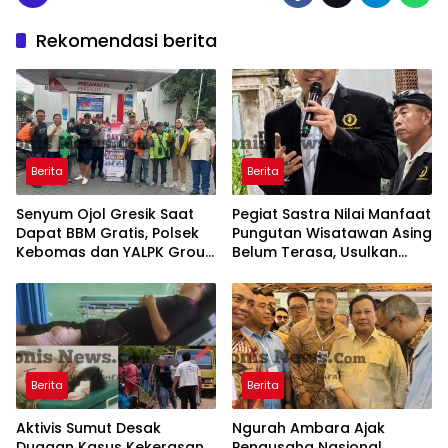
Rekomendasi berita
Berita
Berita
Senyum Ojol Gresik Saat
Pegiat Sastra Nilai Manfaat
Dapat BBM Gratis, Polsek
Pungutan Wisatawan Asing
Kebomas dan YALPK Group
Belum Terasa, Usulkan
Gelar Bakti Sosial
BLUD dan Transparansi
Digital Dana PWA
Berita
Berita
Aktivis Sumut Desak
Ngurah Ambara Ajak
Dugaan Kasus Kekerasan
Pengusaha Nasional