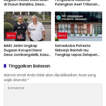
di Dusun Balakka, Desa
Pulangkan Aset Triliunan
Gunung Malintang Diusut
Lewat PFII Bali, Targetkan
Tuntas
Investor Global
Berita
Berita
MAKI Jatim Ungkap
Satreskoba Polresta
Dugaan Korupsi Dana
Sidoarjo Bantah Isu
Desa Jombangdelik, Kasus
Tangkap Lepas Delapan
Bansos Covid-19 dan
Terduga Penyalahgunaan
Pengadaan Mebelair
Narkoba di Porong
Tinggalkan Balasan
Segera Dilaporkan ke
Kejati Jatim
Alamat email Anda tidak akan dipublikasikan.
Ruas yang
wajib ditandai
*