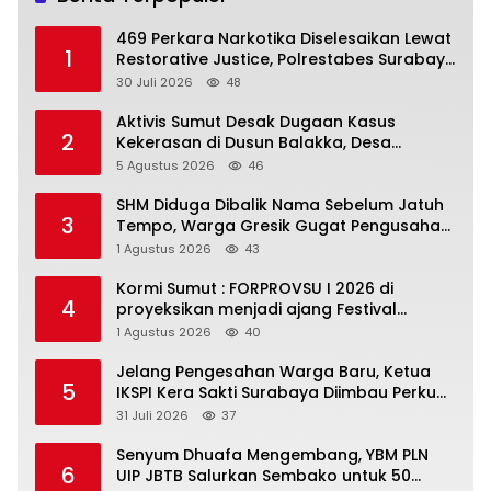
469 Perkara Narkotika Diselesaikan Lewat
1
Restorative Justice, Polrestabes Surabaya
Musnahkan Barang Bukti dan Tegaskan
30 Juli 2026
48
Komitmen Berantas Bandar
Aktivis Sumut Desak Dugaan Kasus
2
Kekerasan di Dusun Balakka, Desa
Gunung Malintang Diusut Tuntas
5 Agustus 2026
46
SHM Diduga Dibalik Nama Sebelum Jatuh
3
Tempo, Warga Gresik Gugat Pengusaha
Rokok dan Somasi Kepala Desa
1 Agustus 2026
43
Kormi Sumut : FORPROVSU I 2026 di
4
proyeksikan menjadi ajang Festival
Olahraga Masyarakat dengan Pegiat
1 Agustus 2026
40
terbanyak di Indonesia
Jelang Pengesahan Warga Baru, Ketua
5
IKSPI Kera Sakti Surabaya Diimbau Perkuat
Pembinaan dan Jaga Kondusivitas
31 Juli 2026
37
Senyum Dhuafa Mengembang, YBM PLN
6
UIP JBTB Salurkan Sembako untuk 50