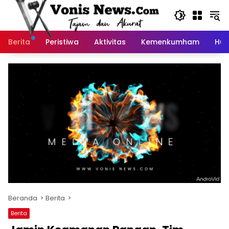
Langsung
ke
konten
Berita
Peristiwa
Aktivitas
Kemenkumham
Huk
Beranda
Berita
Berita