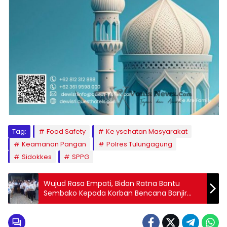
Tag:
Food Safety
Ke ysehatan Masyarakat
Keamanan Pangan
Polres Tulungagung
Sidokkes
SPPG
Wujud Rasa Empati, Bidan Ratna Bantu
Sembako Kepada Korban Bencana Banjir
dan Longsor