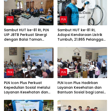
PLN
PLN
Sambut HUT ke-81 RI, PLN
Sambut HUT ke-81 RI,
UIP JBTB Perkuat Sinergi
Adopsi Kendaraan Listrik
dengan Balai Taman
Tumbuh, 21.865 Pelanggan
Nasional Baluran Bahas
Baru Gunakan Home
Kajian Rencana Proyek
Charging Services PLN
SUTET 500 kV Paiton–
pada Semester I 2026
Watudodol/Kalipuro
PLN
PLN
PLN Icon Plus Perkuat
PLN Icon Plus Hadirkan
Kepedulian Sosial melalui
Layanan Kesehatan dan
Layanan Kesehatan dan
Bantuan Sosial bagi Lansia
Bantuan Komprehensif
di Rumah Belas Kasih
bagi Lansia di Malang
Malang