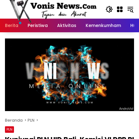
Langsung
ke
konten
Berita
Peristiwa
Aktivitas
Kemenkumham
Huk
Beranda
PLN
PLN