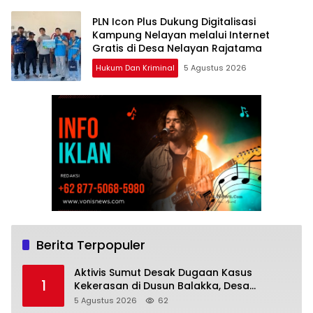
PLN Icon Plus Dukung Digitalisasi
Kampung Nelayan melalui Internet
Gratis di Desa Nelayan Rajatama
Hukum Dan Kriminal
5 Agustus 2026
Berita Terpopuler
Aktivis Sumut Desak Dugaan Kasus
1
Kekerasan di Dusun Balakka, Desa
Gunung Malintang Diusut Tuntas
5 Agustus 2026
62