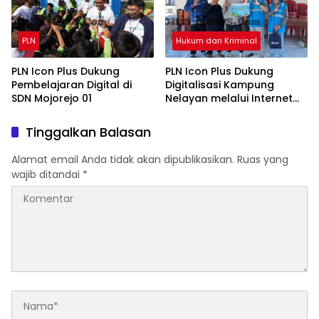
PLN
Hukum dan Kriminal
PLN Icon Plus Dukung
PLN Icon Plus Dukung
Pembelajaran Digital di
Digitalisasi Kampung
SDN Mojorejo 01
Nelayan melalui Internet
Gratis di Desa Nelayan
Rajatama
Tinggalkan Balasan
Alamat email Anda tidak akan dipublikasikan.
Ruas yang
wajib ditandai
*