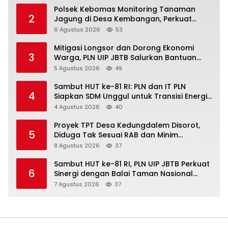
Polsek Kebomas Monitoring Tanaman
2
Jagung di Desa Kembangan, Perkuat
Dukungan Ketahanan Pangan Nasional
6 Agustus 2026
53
Mitigasi Longsor dan Dorong Ekonomi
3
Warga, PLN UIP JBTB Salurkan Bantuan
Konservasi 4.000 Pohon Aren Genjah Asal
5 Agustus 2026
49
Aceh di Banyuwangi
Sambut HUT ke-81 RI: PLN dan IT PLN
4
Siapkan SDM Unggul untuk Transisi Energi
Lewat Pelatihan Energi Terbarukan bagi
4 Agustus 2026
40
Siswa SMA
Proyek TPT Desa Kedungdalem Disorot,
5
Diduga Tak Sesuai RAB dan Minim
Transparansi
8 Agustus 2026
37
Sambut HUT ke-81 RI, PLN UIP JBTB Perkuat
6
Sinergi dengan Balai Taman Nasional
Baluran Bahas Kajian Rencana Proyek
7 Agustus 2026
37
SUTET 500 kV Paiton–Watudodol/Kalipuro