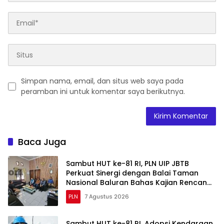
Simpan nama, email, dan situs web saya pada
peramban ini untuk komentar saya berikutnya.
Baca Juga
Sambut HUT ke-81 RI, PLN UIP JBTB
Perkuat Sinergi dengan Balai Taman
Nasional Baluran Bahas Kajian Rencana
Proyek SUTET 500 kV Paiton–
PLN
7 Agustus 2026
Watudodol/Kalipuro
Sambut HUT ke-81 RI, Adopsi Kendaraan