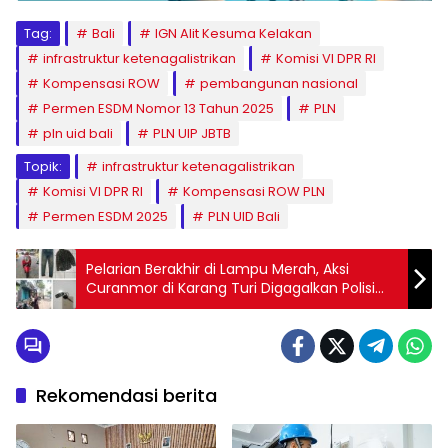
Tag:
Bali
IGN Alit Kesuma Kelakan
infrastruktur ketenagalistrikan
Komisi VI DPR RI
Kompensasi ROW
pembangunan nasional
Permen ESDM Nomor 13 Tahun 2025
PLN
pln uid bali
PLN UIP JBTB
Topik:
infrastruktur ketenagalistrikan
Komisi VI DPR RI
Kompensasi ROW PLN
Permen ESDM 2025
PLN UID Bali
Pelarian Berakhir di Lampu Merah, Aksi
Curanmor di Karang Turi Digagalkan Polisi
dan Warga
Rekomendasi berita