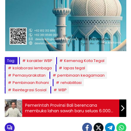
Tag:
karakter WBP
Kemenag Kota Tegal
kolaborasi lembaga
lapas tegal
Pemasyarakatan
pembinaan keagamaan
Pembinaan Rohani
rehabilitasi
Reintegrasi Sosial
WBP
Pemerintah Provinsi Bali berencana
membuka lahan sawah baru seluas 6.000
hektare sebagai upaya memperkuat
ketahanan pangan daerah.