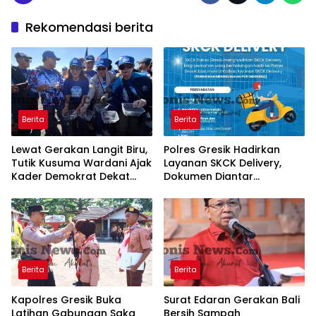
Rekomendasi berita
Berita
Berita
Lewat Gerakan Langit Biru,
Polres Gresik Hadirkan
Tutik Kusuma Wardani Ajak
Layanan SKCK Delivery,
Kader Demokrat Dekat
Dokumen Diantar
dengan Rakyat Melalui
Langsung ke Rumah
Kerja Nyata
Pemohon
Berita
Berita
Kapolres Gresik Buka
Surat Edaran Gerakan Bali
Latihan Gabungan Saka
Bersih Sampah