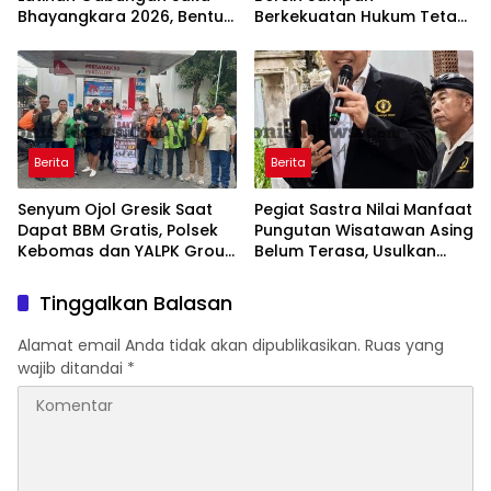
Bhayangkara 2026, Bentuk
Berkekuatan Hukum Tetap,
Generasi Muda
Gubernur Bali Menang di
Berkarakter dan Peduli
PTUN dan Banding
Kamtibmas
Berita
Berita
Senyum Ojol Gresik Saat
Pegiat Sastra Nilai Manfaat
Dapat BBM Gratis, Polsek
Pungutan Wisatawan Asing
Kebomas dan YALPK Group
Belum Terasa, Usulkan
Gelar Bakti Sosial
BLUD dan Transparansi
Digital Dana PWA
Tinggalkan Balasan
Alamat email Anda tidak akan dipublikasikan.
Ruas yang
wajib ditandai
*