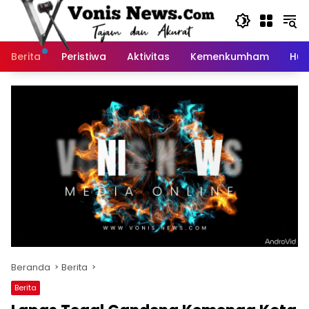
Langsung
ke
konten
Berita
Peristiwa
Aktivitas
Kemenkumham
Huk
Beranda
Berita
Berita