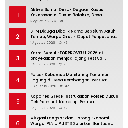
Aktivis Sumut Desak Dugaan Kasus
1
Kekerasan di Dusun Balakka, Desa
Gunung Malintang Diusut Tuntas
5 Agustus 2026
51
SHM Diduga Dibalik Nama Sebelum Jatuh
2
Tempo, Warga Gresik Gugat Pengusaha
Rokok dan Somasi Kepala Desa
1 Agustus 2026
49
Kormi Sumut : FORPROVSU I 2026 di
3
proyeksikan menjadi ajang Festival
Olahraga Masyarakat dengan Pegiat
1 Agustus 2026
47
terbanyak di Indonesia
Polsek Kebomas Monitoring Tanaman
4
Jagung di Desa Kembangan, Perkuat
Dukungan Ketahanan Pangan Nasional
6 Agustus 2026
42
Kapolres Gresik Instruksikan Polsek Dukun
5
Cek Peternak Kambing, Perkuat
Ketahanan Pangan Nasional
1 Agustus 2026
37
Mitigasi Longsor dan Dorong Ekonomi
6
Warga, PLN UIP JBTB Salurkan Bantuan