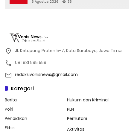
Konservasi 4.000 Pohon Aren Genjah Asal
5 Agustus 2026
35
Aceh di Banyuwangi
Jl. Ketapang Proten 5-7, Kota Surabaya, Jawa Timur
081 931 595 559
redaksivonisnews@gmail.com
Kategori
Berita
Hukum dan Kriminal
Polri
PLN
Pendidikan
Perhutani
Ekbis
Aktivitas