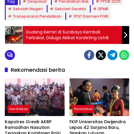
Tag:
Denpasar
Pendidikan Bali
PPDB 2025
Sekolah Negeri
Sekolah Swasta
SPMB
Transparansi Pendidikan
YPLP Dasmen PGRI
Gudang Kemiri di Surabaya Kembali
Terbakar, Diduga Akibat Korsleting Listrik
Rekomendasi berita
Pendidikan
Pendidikan
Kapolres Gresik AKBP
FKIP Universitas Dwijendra
Ramadhan Nasution
Lepas 42 Sarjana Baru,
Tegaskan Komitmen Polri
Siapkan Lulusan