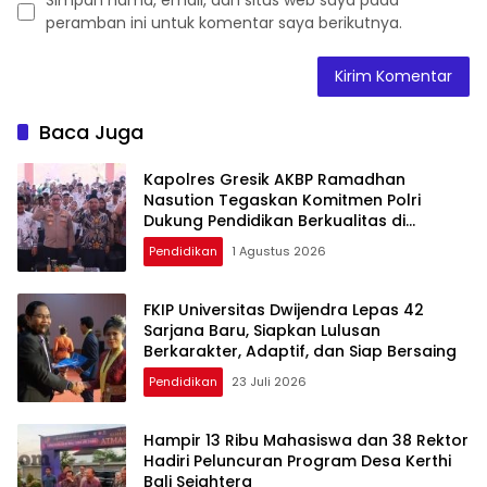
Simpan nama, email, dan situs web saya pada
peramban ini untuk komentar saya berikutnya.
Baca Juga
Kapolres Gresik AKBP Ramadhan
Nasution Tegaskan Komitmen Polri
Dukung Pendidikan Berkualitas di
Pembukaan MPLS Sekolah Rakyat
Pendidikan
1 Agustus 2026
FKIP Universitas Dwijendra Lepas 42
Sarjana Baru, Siapkan Lulusan
Berkarakter, Adaptif, dan Siap Bersaing
Pendidikan
23 Juli 2026
Hampir 13 Ribu Mahasiswa dan 38 Rektor
Hadiri Peluncuran Program Desa Kerthi
Bali Sejahtera