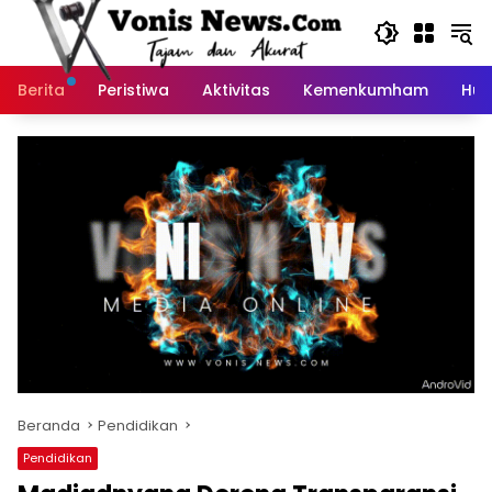
Langsung
ke
konten
Berita
Peristiwa
Aktivitas
Kemenkumham
Huk
Beranda
Pendidikan
Pendidikan