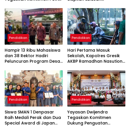
Dukung Pendidikan
Berkarakter, Adaptif, dan
Berkualitas di Pembukaan
Siap Bersaing
MPLS Sekolah Rakyat
Pendidikan
Pendidikan
Hampir 13 Ribu Mahasiswa
Hari Pertama Masuk
dan 38 Rektor Hadiri
Sekolah, Kapolres Gresik
Peluncuran Program Desa
AKBP Ramadhan Nasution
Kerthi Bali Sejahtera
Turun Langsung Pastikan
Lalu Lintas Aman dan
Lancar
Pendidikan
Pendidikan
Siswa SMAN 1 Denpasar
Yayasan Dwijendra
Raih Medali Perak dan Dua
Tegaskan Komitmen
Special Award di Japan
Dukung Penguatan
Design Idea and Invention
Karakter Disiplin dan