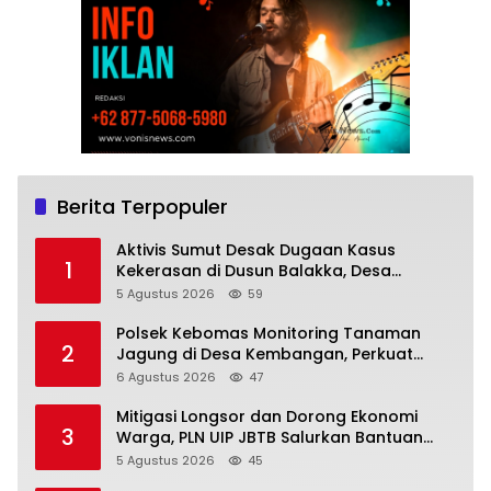
Berita Terpopuler
Aktivis Sumut Desak Dugaan Kasus
1
Kekerasan di Dusun Balakka, Desa
Gunung Malintang Diusut Tuntas
5 Agustus 2026
59
Polsek Kebomas Monitoring Tanaman
2
Jagung di Desa Kembangan, Perkuat
Dukungan Ketahanan Pangan Nasional
6 Agustus 2026
47
Mitigasi Longsor dan Dorong Ekonomi
3
Warga, PLN UIP JBTB Salurkan Bantuan
Konservasi 4.000 Pohon Aren Genjah Asal
5 Agustus 2026
45
Aceh di Banyuwangi