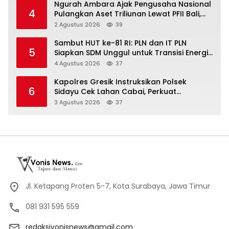
Ngurah Ambara Ajak Pengusaha Nasional
4
Pulangkan Aset Triliunan Lewat PFII Bali,
Targetkan Investor Global
2 Agustus 2026
39
Sambut HUT ke-81 RI: PLN dan IT PLN
5
Siapkan SDM Unggul untuk Transisi Energi
Lewat Pelatihan Energi Terbarukan bagi
4 Agustus 2026
37
Siswa SMA
Kapolres Gresik Instruksikan Polsek
6
Sidayu Cek Lahan Cabai, Perkuat
Ketahanan Pangan dan Stabilitas Harga
3 Agustus 2026
37
Jl. Ketapang Proten 5-7, Kota Surabaya, Jawa Timur
081 931 595 559
redaksivonisnews@gmail.com