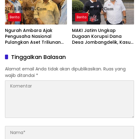
Berita
Berita
Ngurah Ambara Ajak
MAKI Jatim Ungkap
Pengusaha Nasional
Dugaan Korupsi Dana
Pulangkan Aset Triliunan
Desa Jombangdelik, Kasus
Lewat PFII Bali, Targetkan
Bansos Covid-19 dan
Investor Global
Pengadaan Mebelair
Tinggalkan Balasan
Segera Dilaporkan ke
Kejati Jatim
Alamat email Anda tidak akan dipublikasikan.
Ruas yang
wajib ditandai
*