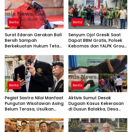
Berita
Berita
Surat Edaran Gerakan Bali
Senyum Ojol Gresik Saat
Bersih Sampah
Dapat BBM Gratis, Polsek
Berkekuatan Hukum Tetap,
Kebomas dan YALPK Group
Gubernur Bali Menang di
Gelar Bakti Sosial
PTUN dan Banding
Berita
Berita
Pegiat Sastra Nilai Manfaat
Aktivis Sumut Desak
Pungutan Wisatawan Asing
Dugaan Kasus Kekerasan
Belum Terasa, Usulkan
di Dusun Balakka, Desa
BLUD dan Transparansi
Gunung Malintang Diusut
Digital Dana PWA
Tuntas