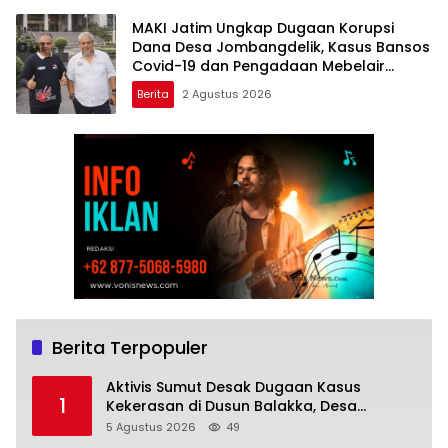
MAKI Jatim Ungkap Dugaan Korupsi
Dana Desa Jombangdelik, Kasus Bansos
Covid-19 dan Pengadaan Mebelair
Segera Dilaporkan ke Kejati Jatim
Berita
2 Agustus 2026
Berita Terpopuler
Aktivis Sumut Desak Dugaan Kasus
1
Kekerasan di Dusun Balakka, Desa
Gunung Malintang Diusut Tuntas
5 Agustus 2026
49