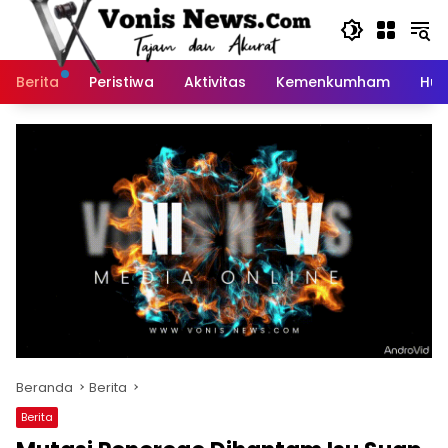
Langsung
ke
konten
Berita
Peristiwa
Aktivitas
Kemenkumham
Huk
Beranda
Berita
Berita