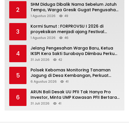
SHM Diduga Dibalik Nama Sebelum Jatuh
2
Tempo, Warga Gresik Gugat Pengusaha
Rokok dan Somasi Kepala Desa
1 Agustus 2026
49
Kormi Sumut : FORPROVSU I 2026 di
3
proyeksikan menjadi ajang Festival
Olahraga Masyarakat dengan Pegiat
1 Agustus 2026
46
terbanyak di Indonesia
Jelang Pengesahan Warga Baru, Ketua
4
IKSPI Kera Sakti Surabaya Diimbau Perkuat
Pembinaan dan Jaga Kondusivitas
31 Juli 2026
42
Polsek Kebomas Monitoring Tanaman
5
Jagung di Desa Kembangan, Perkuat
Dukungan Ketahanan Pangan Nasional
6 Agustus 2026
41
ARUN Bali Desak UU PFII Tak Hanya Pro
6
Investor, Minta UMP Kawasan PFII Bertaraf
Internasional
31 Juli 2026
41