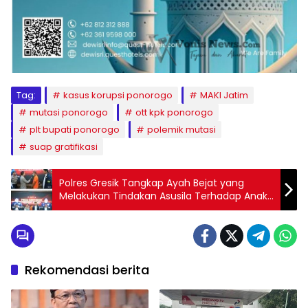
Tag:
kasus korupsi ponorogo
MAKI Jatim
mutasi ponorogo
ott kpk ponorogo
plt bupati ponorogo
polemik mutasi
suap gratifikasi
Polres Gresik Tangkap Ayah Bejat yang
Melakukan Tindakan Asusila Terhadap Anak
Kandung Sejak 2021
Rekomendasi berita