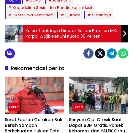
Topik:
BUMD
Idul Adha
Kepedulian Sosial dan Pendidikan Inklusif
PAM Surya Sembada
Qurban
Surabaya
Kalau Tidak Ingin Dicoret Sesuai Putusan MK,
Parpol Wajib Penuhi Kuota 30 Persen
Perempuan di Parlemen
Rekomendasi berita
Berita
Berita
Surat Edaran Gerakan Bali
Senyum Ojol Gresik Saat
Bersih Sampah
Dapat BBM Gratis, Polsek
Berkekuatan Hukum Tetap,
Kebomas dan YALPK Group