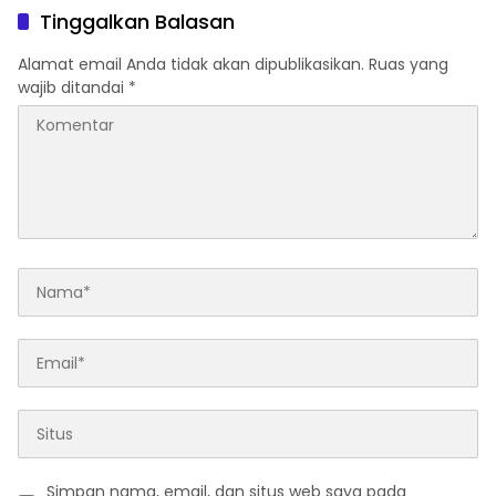
Investor Global
Pengadaan Mebelair
Tinggalkan Balasan
Segera Dilaporkan ke
Kejati Jatim
Alamat email Anda tidak akan dipublikasikan.
Ruas yang
wajib ditandai
*
Simpan nama, email, dan situs web saya pada