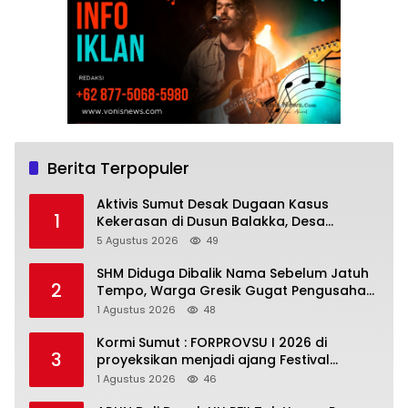
Berita Terpopuler
Aktivis Sumut Desak Dugaan Kasus
1
Kekerasan di Dusun Balakka, Desa
Gunung Malintang Diusut Tuntas
5 Agustus 2026
49
SHM Diduga Dibalik Nama Sebelum Jatuh
2
Tempo, Warga Gresik Gugat Pengusaha
Rokok dan Somasi Kepala Desa
1 Agustus 2026
48
Kormi Sumut : FORPROVSU I 2026 di
3
proyeksikan menjadi ajang Festival
Olahraga Masyarakat dengan Pegiat
1 Agustus 2026
46
terbanyak di Indonesia