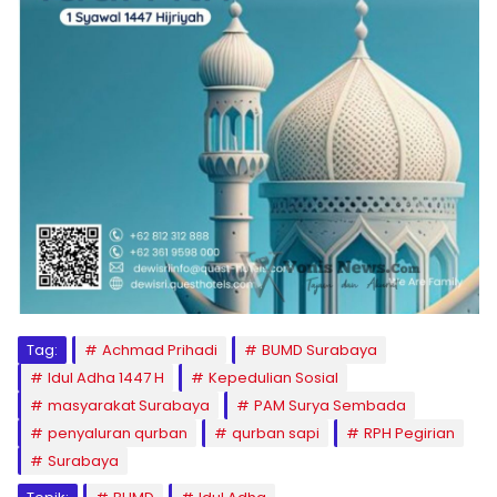
Tag:
Achmad Prihadi
BUMD Surabaya
Idul Adha 1447 H
Kepedulian Sosial
masyarakat Surabaya
PAM Surya Sembada
penyaluran qurban
qurban sapi
RPH Pegirian
Surabaya