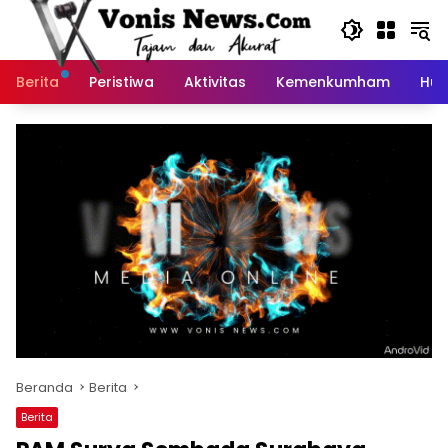
Langsung
ke
konten
Berita
Peristiwa
Aktivitas
Kemenkumham
Huk
Beranda
Berita
Berita