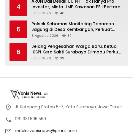
ARUN Bali Desak UU PFII Tak Hanya Pro
4
Investor, Minta UMP Kawasan PFII Bertaraf
Internasional
31 Juli 2026
40
Polsek Kebomas Monitoring Tanaman
5
Jagung di Desa Kembangan, Perkuat
Dukungan Ketahanan Pangan Nasional
6 Agustus 2026
39
Jelang Pengesahan Warga Baru, Ketua
6
IKSPI Kera Sakti Surabaya Diimbau Perkuat
Pembinaan dan Jaga Kondusivitas
31 Juli 2026
39
Jl. Ketapang Proten 5-7, Kota Surabaya, Jawa Timur
081 931 595 559
redaksivonisnews@gmail.com