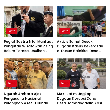
Gubernur Bali Menang di
Gelar Bakti Sosial
PTUN dan Banding
Berita
Berita
Pegiat Sastra Nilai Manfaat
Aktivis Sumut Desak
Pungutan Wisatawan Asing
Dugaan Kasus Kekerasan
Belum Terasa, Usulkan
di Dusun Balakka, Desa
BLUD dan Transparansi
Gunung Malintang Diusut
Digital Dana PWA
Tuntas
Berita
Berita
Ngurah Ambara Ajak
MAKI Jatim Ungkap
Pengusaha Nasional
Dugaan Korupsi Dana
Pulangkan Aset Triliunan
Desa Jombangdelik, Kasus
Lewat PFII Bali, Targetkan
Bansos Covid-19 dan