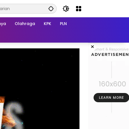
nya
Olahraga
KPK
PLN
×