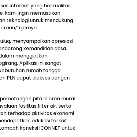
kses internet yang berkualitas
e, kami ingin memastikan
 teknologi untuk mendukung
raan,” ujarnya.
huluq, menyampaikan apresiasi
ndorong kemandirian desa.
 dalam menggiatkan
irang. Aplikasi ini sangat
 kebutuhan rumah tangga
an PLN dapat diakses dengan
pemotongan pita di area mural
aan fasilitas filter air, serta
gan terhadap aktivitas ekonomi
mendapatkan edukasi terkait
i tambah koneksi ICONNET untuk