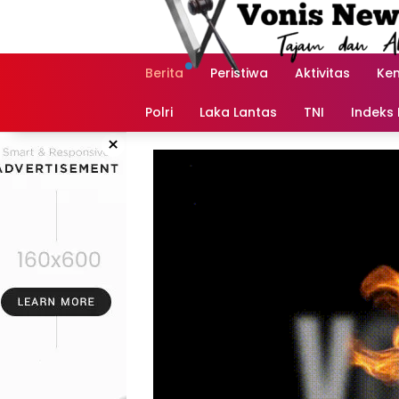
Langsung
ke
konten
Berita
Peristiwa
Aktivitas
Ke
Polri
Laka Lantas
TNI
Indeks 
×