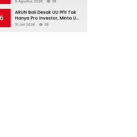
Kembangan, Perkuat
6 Agustus 2026
38
Dukungan Ketahanan Pangan
Nasional
ARUN Bali Desak UU PFII Tak
6
Hanya Pro Investor, Minta UMP
Kawasan PFII Bertaraf
31 Juli 2026
38
Internasional