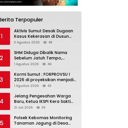
Berita Terpopuler
Aktivis Sumut Desak Dugaan
1
Kasus Kekerasan di Dusun
Balakka, Desa Gunung
5 Agustus 2026
48
Malintang Diusut Tuntas
SHM Diduga Dibalik Nama
2
Sebelum Jatuh Tempo,
Warga Gresik Gugat
1 Agustus 2026
46
Pengusaha Rokok dan
Somasi Kepala Desa
Kormi Sumut : FORPROVSU I
3
2026 di proyeksikan menjadi
ajang Festival Olahraga
1 Agustus 2026
43
Masyarakat dengan Pegiat
terbanyak di Indonesia
Jelang Pengesahan Warga
4
Baru, Ketua IKSPI Kera Sakti
Surabaya Diimbau Perkuat
31 Juli 2026
39
Pembinaan dan Jaga
Kondusivitas
Polsek Kebomas Monitoring
5
Tanaman Jagung di Desa