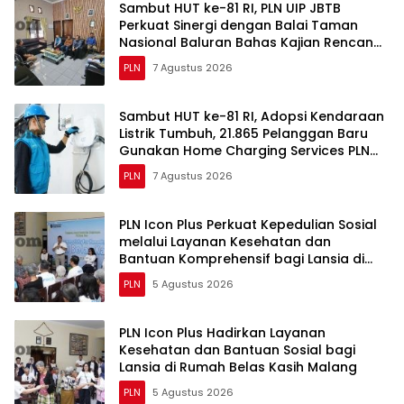
Sambut HUT ke-81 RI, PLN UIP JBTB
Perkuat Sinergi dengan Balai Taman
Nasional Baluran Bahas Kajian Rencana
Proyek SUTET 500 kV Paiton–
PLN
7 Agustus 2026
Watudodol/Kalipuro
Sambut HUT ke-81 RI, Adopsi Kendaraan
Listrik Tumbuh, 21.865 Pelanggan Baru
Gunakan Home Charging Services PLN
pada Semester I 2026
PLN
7 Agustus 2026
PLN Icon Plus Perkuat Kepedulian Sosial
melalui Layanan Kesehatan dan
Bantuan Komprehensif bagi Lansia di
Malang
PLN
5 Agustus 2026
PLN Icon Plus Hadirkan Layanan
Kesehatan dan Bantuan Sosial bagi
Lansia di Rumah Belas Kasih Malang
PLN
5 Agustus 2026