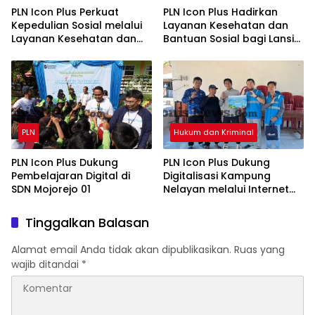
PLN Icon Plus Perkuat
PLN Icon Plus Hadirkan
Kepedulian Sosial melalui
Layanan Kesehatan dan
Layanan Kesehatan dan
Bantuan Sosial bagi Lansia
Bantuan Komprehensif
di Rumah Belas Kasih
bagi Lansia di Malang
Malang
PLN
Hukum dan Kriminal
PLN Icon Plus Dukung
PLN Icon Plus Dukung
Pembelajaran Digital di
Digitalisasi Kampung
SDN Mojorejo 01
Nelayan melalui Internet
Gratis di Desa Nelayan
Rajatama
Tinggalkan Balasan
Alamat email Anda tidak akan dipublikasikan.
Ruas yang
wajib ditandai
*