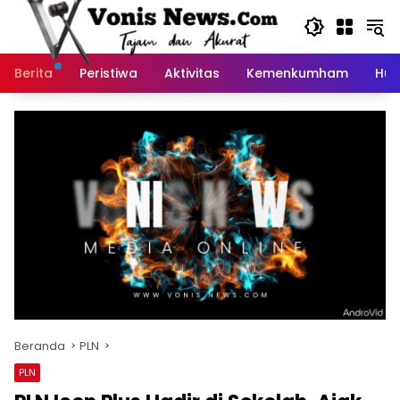
Langsung
ke
konten
Berita
Peristiwa
Aktivitas
Kemenkumham
Huk
Beranda
PLN
PLN