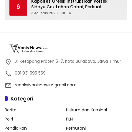
Kapolres Gresik Instruksikan Polsek
6
Sidayu Cek Lahan Cabai, Perkuat
Ketahanan Pangan dan Stabilitas Harga
3 Agustus 2026
34
Jl. Ketapang Proten 5-7, Kota Surabaya, Jawa Timur
081 931 595 559
redaksivonisnews@gmail.com
Kategori
Berita
Hukum dan Kriminal
Polri
PLN
Pendidikan
Perhutani