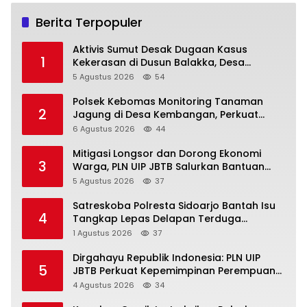
Berita Terpopuler
Aktivis Sumut Desak Dugaan Kasus
1
Kekerasan di Dusun Balakka, Desa
Gunung Malintang Diusut Tuntas
5 Agustus 2026
54
Polsek Kebomas Monitoring Tanaman
2
Jagung di Desa Kembangan, Perkuat
Dukungan Ketahanan Pangan Nasional
6 Agustus 2026
44
Mitigasi Longsor dan Dorong Ekonomi
3
Warga, PLN UIP JBTB Salurkan Bantuan
Konservasi 4.000 Pohon Aren Genjah Asal
5 Agustus 2026
37
Aceh di Banyuwangi
Satreskoba Polresta Sidoarjo Bantah Isu
4
Tangkap Lepas Delapan Terduga
Penyalahgunaan Narkoba di Porong
1 Agustus 2026
37
Dirgahayu Republik Indonesia: PLN UIP
5
JBTB Perkuat Kepemimpinan Perempuan
melalui Srikandi Movement 2026
4 Agustus 2026
34