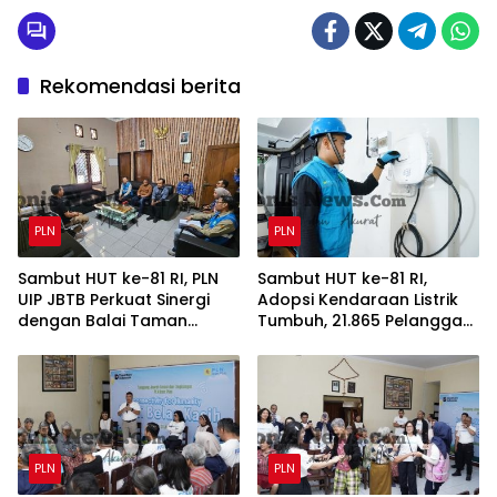
Rekomendasi berita
PLN
PLN
Sambut HUT ke-81 RI, PLN
Sambut HUT ke-81 RI,
UIP JBTB Perkuat Sinergi
Adopsi Kendaraan Listrik
dengan Balai Taman
Tumbuh, 21.865 Pelanggan
Nasional Baluran Bahas
Baru Gunakan Home
Kajian Rencana Proyek
Charging Services PLN
SUTET 500 kV Paiton–
pada Semester I 2026
Watudodol/Kalipuro
PLN
PLN