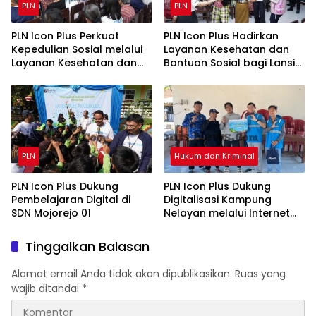
PLN
PLN
PLN Icon Plus Perkuat
PLN Icon Plus Hadirkan
Kepedulian Sosial melalui
Layanan Kesehatan dan
Layanan Kesehatan dan
Bantuan Sosial bagi Lansia
Bantuan Komprehensif
di Rumah Belas Kasih
bagi Lansia di Malang
Malang
PLN
Hukum dan Kriminal
PLN Icon Plus Dukung
PLN Icon Plus Dukung
Pembelajaran Digital di
Digitalisasi Kampung
SDN Mojorejo 01
Nelayan melalui Internet
Gratis di Desa Nelayan
Rajatama
Tinggalkan Balasan
Alamat email Anda tidak akan dipublikasikan.
Ruas yang
wajib ditandai
*