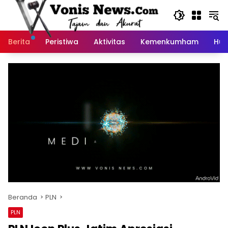
Langsung
ke
konten
Berita
Peristiwa
Aktivitas
Kemenkumham
Huk
Beranda
PLN
PLN