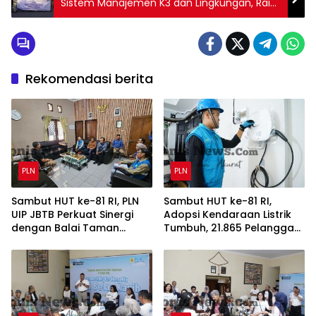
Sistem Manajemen K3 dan Lingkungan, Raih
Sertifikat ISO dan Bendera Emas SMK3
Rekomendasi berita
PLN
PLN
Sambut HUT ke-81 RI, PLN
Sambut HUT ke-81 RI,
UIP JBTB Perkuat Sinergi
Adopsi Kendaraan Listrik
dengan Balai Taman
Tumbuh, 21.865 Pelanggan
Nasional Baluran Bahas
Baru Gunakan Home
Kajian Rencana Proyek
Charging Services PLN
SUTET 500 kV Paiton–
pada Semester I 2026
Watudodol/Kalipuro