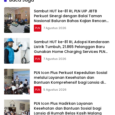
Sambut HUT ke-81 RI, PLN UIP JBTB
Perkuat Sinergi dengan Balai Taman
Nasional Baluran Bahas Kajian Rencana
Proyek SUTET 500 kV Paiton–
PLN
7 Agustus 2026
Watudodol/Kalipuro
Sambut HUT ke-81 RI, Adopsi Kendaraan
Listrik Tumbuh, 21.865 Pelanggan Baru
Gunakan Home Charging Services PLN
pada Semester I 2026
PLN
7 Agustus 2026
PLN Icon Plus Perkuat Kepedulian Sosial
melalui Layanan Kesehatan dan
Bantuan Komprehensif bagi Lansia di
Malang
PLN
5 Agustus 2026
PLN Icon Plus Hadirkan Layanan
Kesehatan dan Bantuan Sosial bagi
Lansia di Rumah Belas Kasih Malang