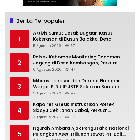
Berita Terpopuler
Aktivis Sumut Desak Dugaan Kasus
1
Kekerasan di Dusun Balakka, Desa
Gunung Malintang Diusut Tuntas
5 Agustus 2026
57
Polsek Kebomas Monitoring Tanaman
2
Jagung di Desa Kembangan, Perkuat
Dukungan Ketahanan Pangan Nasional
6 Agustus 2026
47
Mitigasi Longsor dan Dorong Ekonomi
3
Warga, PLN UIP JBTB Salurkan Bantuan
Konservasi 4.000 Pohon Aren Genjah Asal
5 Agustus 2026
45
Aceh di Banyuwangi
Kapolres Gresik Instruksikan Polsek
4
Sidayu Cek Lahan Cabai, Perkuat
Ketahanan Pangan dan Stabilitas Harga
3 Agustus 2026
37
Ngurah Ambara Ajak Pengusaha Nasional
5
Pulangkan Aset Triliunan Lewat PFII Bali,