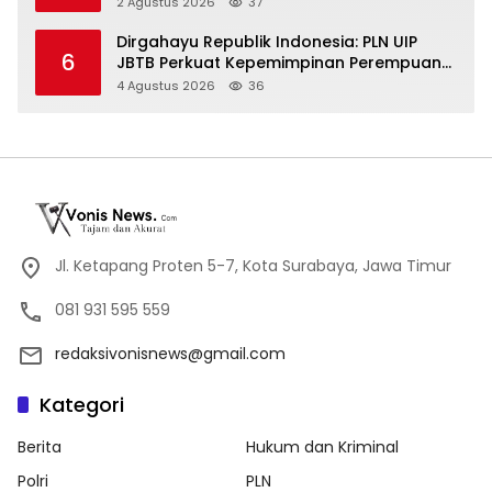
Targetkan Investor Global
2 Agustus 2026
37
Dirgahayu Republik Indonesia: PLN UIP
6
JBTB Perkuat Kepemimpinan Perempuan
melalui Srikandi Movement 2026
4 Agustus 2026
36
Jl. Ketapang Proten 5-7, Kota Surabaya, Jawa Timur
081 931 595 559
redaksivonisnews@gmail.com
Kategori
Berita
Hukum dan Kriminal
Polri
PLN