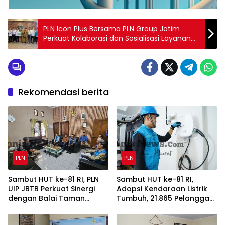
PLN Icon Plus Bersama PLN Group Jatim
Perkuat Kolaborasi dan Sosialisasi Layanan
Beyond kWh di Kabupaten Lumajang
Rekomendasi berita
PLN
PLN
Sambut HUT ke-81 RI, PLN
Sambut HUT ke-81 RI,
UIP JBTB Perkuat Sinergi
Adopsi Kendaraan Listrik
dengan Balai Taman
Tumbuh, 21.865 Pelanggan
Nasional Baluran Bahas
Baru Gunakan Home
Kajian Rencana Proyek
Charging Services PLN