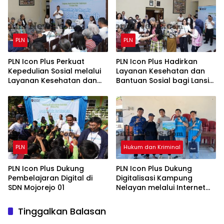
SUTET 500 kV Paiton–
pada Semester I 2026
Watudodol/Kalipuro
PLN
PLN
PLN Icon Plus Perkuat
PLN Icon Plus Hadirkan
Kepedulian Sosial melalui
Layanan Kesehatan dan
Layanan Kesehatan dan
Bantuan Sosial bagi Lansia
Bantuan Komprehensif
di Rumah Belas Kasih
bagi Lansia di Malang
Malang
PLN
Hukum dan Kriminal
PLN Icon Plus Dukung
PLN Icon Plus Dukung
Pembelajaran Digital di
Digitalisasi Kampung
SDN Mojorejo 01
Nelayan melalui Internet
Gratis di Desa Nelayan
Rajatama
Tinggalkan Balasan