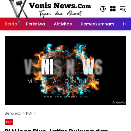
Langsung
ke
konten
Berita
Peristiwa
Aktivitas
Kemenkumham
Huk
Beranda
PLN
PLN