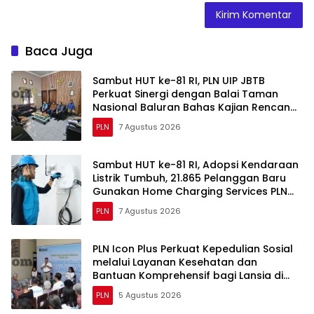
Baca Juga
Sambut HUT ke-81 RI, PLN UIP JBTB
Perkuat Sinergi dengan Balai Taman
Nasional Baluran Bahas Kajian Rencana
Proyek SUTET 500 kV Paiton–
PLN
7 Agustus 2026
Watudodol/Kalipuro
Sambut HUT ke-81 RI, Adopsi Kendaraan
Listrik Tumbuh, 21.865 Pelanggan Baru
Gunakan Home Charging Services PLN
pada Semester I 2026
PLN
7 Agustus 2026
PLN Icon Plus Perkuat Kepedulian Sosial
melalui Layanan Kesehatan dan
Bantuan Komprehensif bagi Lansia di
Malang
PLN
5 Agustus 2026