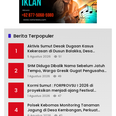
Berita Terpopuler
Aktivis Sumut Desak Dugaan Kasus
1
Kekerasan di Dusun Balakka, Desa
Gunung Malintang Diusut Tuntas
5 Agustus 2026
51
SHM Diduga Dibalik Nama Sebelum Jatuh
2
Tempo, Warga Gresik Gugat Pengusaha
Rokok dan Somasi Kepala Desa
1 Agustus 2026
49
Kormi Sumut : FORPROVSU I 2026 di
3
proyeksikan menjadi ajang Festival
Olahraga Masyarakat dengan Pegiat
1 Agustus 2026
47
terbanyak di Indonesia
Polsek Kebomas Monitoring Tanaman
4
Jagung di Desa Kembangan, Perkuat
Dukungan Ketahanan Pangan Nasional
6 Agustus 2026
42