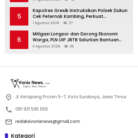
Kapolres Gresik Instruksikan Polsek Dukun
5
Cek Peternak Kambing, Perkuat
Ketahanan Pangan Nasional
1 Agustus 2026
37
Mitigasi Longsor dan Dorong Ekonomi
6
Warga, PLN UIP JBTB Salurkan Bantuan
Konservasi 4.000 Pohon Aren Genjah Asal
5 Agustus 2026
35
Aceh di Banyuwangi
Jl. Ketapang Proten 5-7, Kota Surabaya, Jawa Timur
081 931 595 559
redaksivonisnews@gmail.com
Kategori