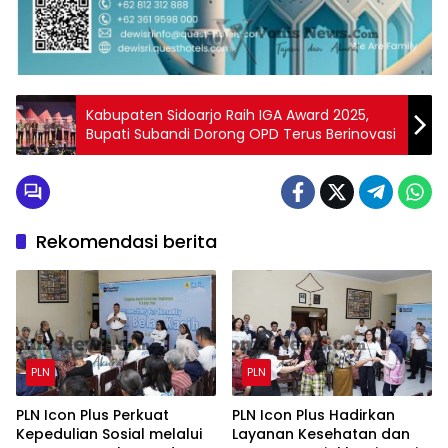
Kabupaten Sidoarjo Raih IGA Award 2025,
Bupati Subandi Dorong OPD Terus Berinovasi
Rekomendasi berita
PLN
PLN
PLN Icon Plus Perkuat
PLN Icon Plus Hadirkan
Kepedulian Sosial melalui
Layanan Kesehatan dan