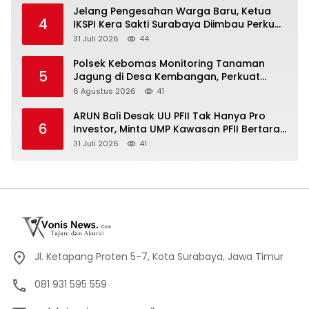
Jelang Pengesahan Warga Baru, Ketua
4
IKSPI Kera Sakti Surabaya Diimbau Perkuat
Pembinaan dan Jaga Kondusivitas
31 Juli 2026
44
Polsek Kebomas Monitoring Tanaman
5
Jagung di Desa Kembangan, Perkuat
Dukungan Ketahanan Pangan Nasional
6 Agustus 2026
41
ARUN Bali Desak UU PFII Tak Hanya Pro
6
Investor, Minta UMP Kawasan PFII Bertaraf
Internasional
31 Juli 2026
41
Jl. Ketapang Proten 5-7, Kota Surabaya, Jawa Timur
081 931 595 559