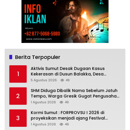
Berita Terpopuler
Aktivis Sumut Desak Dugaan Kasus
1
Kekerasan di Dusun Balakka, Desa
Gunung Malintang Diusut Tuntas
5 Agustus 2026
49
SHM Diduga Dibalik Nama Sebelum Jatuh
2
Tempo, Warga Gresik Gugat Pengusaha
Rokok dan Somasi Kepala Desa
1 Agustus 2026
49
Kormi Sumut : FORPROVSU I 2026 di
3
proyeksikan menjadi ajang Festival
Olahraga Masyarakat dengan Pegiat
1 Agustus 2026
46
terbanyak di Indonesia