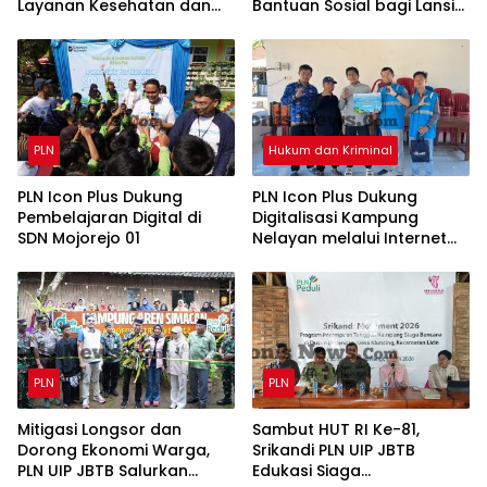
Layanan Kesehatan dan
Bantuan Sosial bagi Lansia
Bantuan Komprehensif
di Rumah Belas Kasih
bagi Lansia di Malang
Malang
PLN
Hukum dan Kriminal
PLN Icon Plus Dukung
PLN Icon Plus Dukung
Pembelajaran Digital di
Digitalisasi Kampung
SDN Mojorejo 01
Nelayan melalui Internet
Gratis di Desa Nelayan
Rajatama
PLN
PLN
Mitigasi Longsor dan
Sambut HUT RI Ke-81,
Dorong Ekonomi Warga,
Srikandi PLN UIP JBTB
PLN UIP JBTB Salurkan
Edukasi Siaga