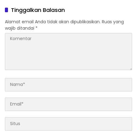
Bantuan Konservasi 4.000
Kebencanaan dan Bentuk
Pohon Aren Genjah Asal
Komunitas Perempuan
Tinggalkan Balasan
Aceh di Banyuwangi
Tangguh Simacan
Banyuwangi.
Alamat email Anda tidak akan dipublikasikan.
Ruas yang
wajib ditandai
*