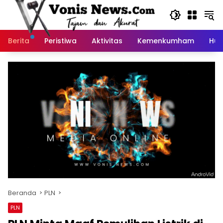
Langsung
ke
konten
Berita
Peristiwa
Aktivitas
Kemenkumham
Huk
Beranda
PLN
PLN