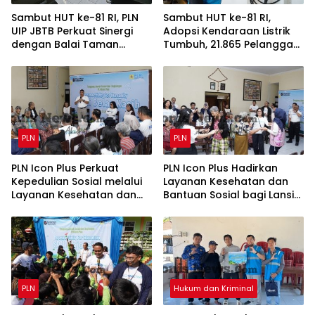
Sambut HUT ke-81 RI, PLN
Sambut HUT ke-81 RI,
UIP JBTB Perkuat Sinergi
Adopsi Kendaraan Listrik
dengan Balai Taman
Tumbuh, 21.865 Pelanggan
Nasional Baluran Bahas
Baru Gunakan Home
Kajian Rencana Proyek
Charging Services PLN
SUTET 500 kV Paiton–
pada Semester I 2026
Watudodol/Kalipuro
PLN
PLN
PLN Icon Plus Perkuat
PLN Icon Plus Hadirkan
Kepedulian Sosial melalui
Layanan Kesehatan dan
Layanan Kesehatan dan
Bantuan Sosial bagi Lansia
Bantuan Komprehensif
di Rumah Belas Kasih
bagi Lansia di Malang
Malang
PLN
Hukum dan Kriminal