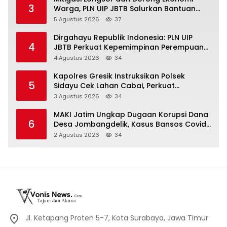
3
Warga, PLN UIP JBTB Salurkan Bantuan
Konservasi 4.000 Pohon Aren Genjah Asal
5 Agustus 2026
37
Aceh di Banyuwangi
Dirgahayu Republik Indonesia: PLN UIP
4
JBTB Perkuat Kepemimpinan Perempuan
melalui Srikandi Movement 2026
4 Agustus 2026
34
Kapolres Gresik Instruksikan Polsek
5
Sidayu Cek Lahan Cabai, Perkuat
Ketahanan Pangan dan Stabilitas Harga
3 Agustus 2026
34
MAKI Jatim Ungkap Dugaan Korupsi Dana
6
Desa Jombangdelik, Kasus Bansos Covid-
19 dan Pengadaan Mebelair Segera
2 Agustus 2026
34
Dilaporkan ke Kejati Jatim
Jl. Ketapang Proten 5-7, Kota Surabaya, Jawa Timur