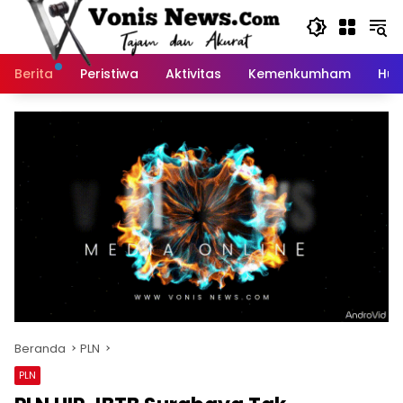
Langsung
ke
konten
Berita
Peristiwa
Aktivitas
Kemenkumham
Huk
Beranda
PLN
PLN