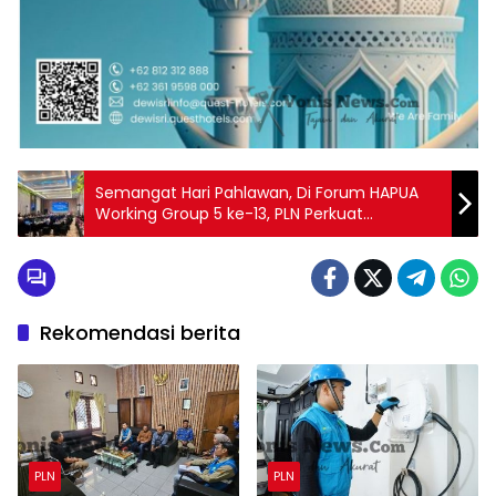
Semangat Hari Pahlawan, Di Forum HAPUA
Working Group 5 ke-13, PLN Perkuat
Transformasi SDM sebagai Fondasi Transisi
Energi Berkelanjutan
Rekomendasi berita
PLN
PLN