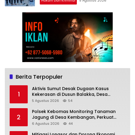
Hukum Dan Kriminal
5 Agustus 2026
Berita Terpopuler
Aktivis Sumut Desak Dugaan Kasus
1
Kekerasan di Dusun Balakka, Desa
Gunung Malintang Diusut Tuntas
5 Agustus 2026
54
Polsek Kebomas Monitoring Tanaman
2
Jagung di Desa Kembangan, Perkuat
Dukungan Ketahanan Pangan Nasional
6 Agustus 2026
44
Mitigasi Longsor dan Dorong Ekonomi