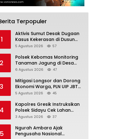
Berita Terpopuler
Aktivis Sumut Desak Dugaan
1
Kasus Kekerasan di Dusun
Balakka, Desa Gunung
5 Agustus 2026
57
Malintang Diusut Tuntas
Polsek Kebomas Monitoring
2
Tanaman Jagung di Desa
Kembangan, Perkuat
6 Agustus 2026
47
Dukungan Ketahanan Pangan
Nasional
Mitigasi Longsor dan Dorong
3
Ekonomi Warga, PLN UIP JBTB
Salurkan Bantuan Konservasi
5 Agustus 2026
45
4.000 Pohon Aren Genjah Asal
Aceh di Banyuwangi
Kapolres Gresik Instruksikan
4
Polsek Sidayu Cek Lahan
Cabai, Perkuat Ketahanan
3 Agustus 2026
37
Pangan dan Stabilitas Harga
Ngurah Ambara Ajak
5
Pengusaha Nasional