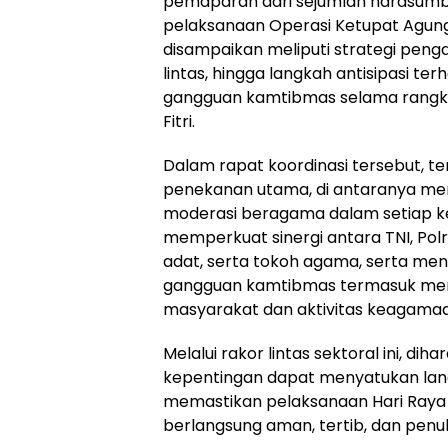
pemaparan dari sejumlah narasumb
pelaksanaan Operasi Ketupat Agung
disampaikan meliputi strategi peng
lintas, hingga langkah antisipasi te
gangguan kamtibmas selama rangka
Fitri.
Dalam rapat koordinasi tersebut, t
penekanan utama, di antaranya me
moderasi beragama dalam setiap k
memperkuat sinergi antara TNI, Polr
adat, serta tokoh agama, serta men
gangguan kamtibmas termasuk men
masyarakat dan aktivitas keagamaa
Melalui rakor lintas sektoral ini, d
kepentingan dapat menyatukan lang
memastikan pelaksanaan Hari Raya Nye
berlangsung aman, tertib, dan penuh