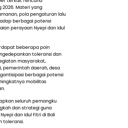
er terkait rencana
 2026. Materi yang
amanan, pola pengaturan lalu
rhadap berbagai potensi
ian perayaan Nyepi dan Idul
erdapat beberapa poin
ngedepankan toleransi dan
egiatan masyarakat,
i, pemerintah daerah, desa
gantisipasi berbagai potensi
ingkatnya mobilitas
n.
iharapkan seluruh pemangku
kah dan strategi guna
pi dan Idul Fitri di Bali
 toleransi.