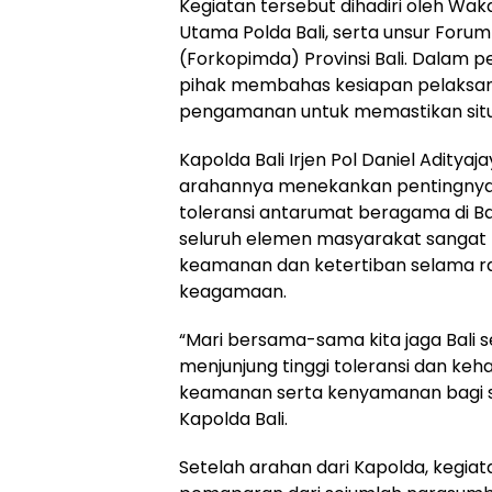
Kegiatan tersebut dihadiri oleh Wak
Utama Polda Bali, serta unsur Foru
(Forkopimda) Provinsi Bali. Dalam p
pihak membahas kesiapan pelaksana
pengamanan untuk memastikan situa
Kapolda Bali Irjen Pol Daniel Adityajaya
arahannya menekankan pentingnya
toleransi antarumat beragama di Bal
seluruh elemen masyarakat sangat 
keamanan dan ketertiban selama ra
keagamaan.
“Mari bersama-sama kita jaga Bali
menjunjung tinggi toleransi dan ke
keamanan serta kenyamanan bagi se
Kapolda Bali.
Setelah arahan dari Kapolda, kegiat