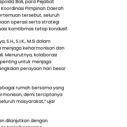
apolda Bali, para Pejabat
m Koordinasi Pimpinan Daerah
ertemuan tersebut, seluruh
an operasi serta strategi
si kamtibmas tetap kondusif.
, S.H., S.I.K., M.Si dalam
 menjaga keharmonisan dan
i. Menurutnya, kolaborasi
penting untuk menjaga
ngkaian perayaan hari besar
 sebagai rumah bersama yang
harmonisan, demi terciptanya
luruh masyarakat,” ujar
an dilanjutkan dengan