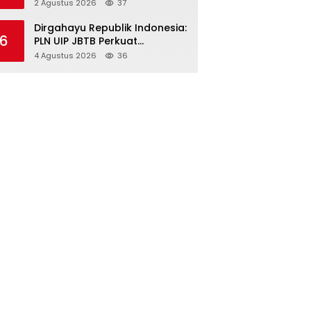
Pulangkan Aset Triliunan
2 Agustus 2026
37
Lewat PFII Bali, Targetkan
Investor Global
Dirgahayu Republik Indonesia:
6
PLN UIP JBTB Perkuat
Kepemimpinan Perempuan
4 Agustus 2026
36
melalui Srikandi Movement
2026