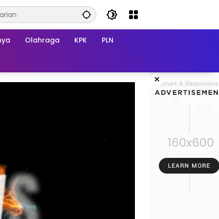
nya
Olahraga
KPK
PLN
×