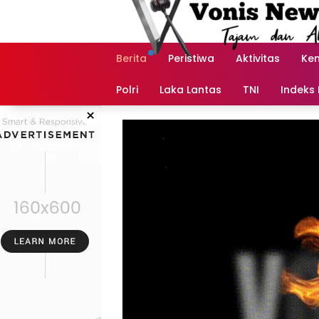
Langsung
ke
konten
Berita
Peristiwa
Aktivitas
Ke
Polri
Laka Lantas
TNI
Indeks 
×