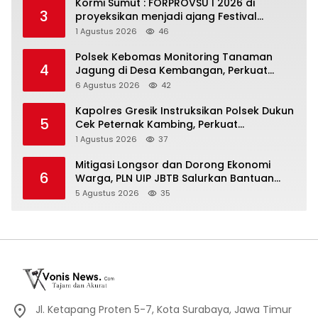
Kormi Sumut : FORPROVSU I 2026 di
3
proyeksikan menjadi ajang Festival
Olahraga Masyarakat dengan Pegiat
1 Agustus 2026
46
terbanyak di Indonesia
Polsek Kebomas Monitoring Tanaman
4
Jagung di Desa Kembangan, Perkuat
Dukungan Ketahanan Pangan Nasional
6 Agustus 2026
42
Kapolres Gresik Instruksikan Polsek Dukun
5
Cek Peternak Kambing, Perkuat
Ketahanan Pangan Nasional
1 Agustus 2026
37
Mitigasi Longsor dan Dorong Ekonomi
6
Warga, PLN UIP JBTB Salurkan Bantuan
Konservasi 4.000 Pohon Aren Genjah Asal
5 Agustus 2026
35
Aceh di Banyuwangi
Jl. Ketapang Proten 5-7, Kota Surabaya, Jawa Timur