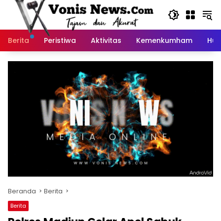
Langsung
ke
konten
Berita
Peristiwa
Aktivitas
Kemenkumham
Huk
Beranda
Berita
Berita