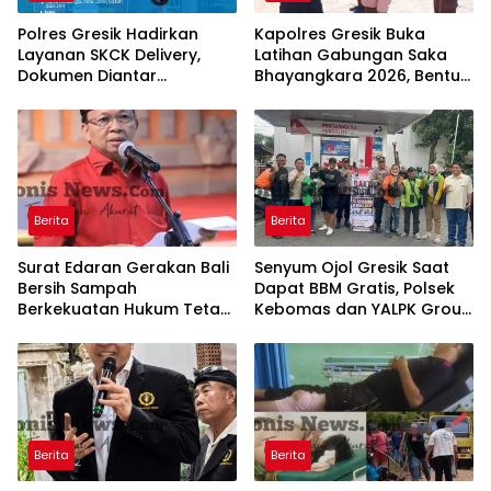
Polres Gresik Hadirkan
Kapolres Gresik Buka
Layanan SKCK Delivery,
Latihan Gabungan Saka
Dokumen Diantar
Bhayangkara 2026, Bentuk
Langsung ke Rumah
Generasi Muda
Pemohon
Berkarakter dan Peduli
Kamtibmas
Berita
Berita
Surat Edaran Gerakan Bali
Senyum Ojol Gresik Saat
Bersih Sampah
Dapat BBM Gratis, Polsek
Berkekuatan Hukum Tetap,
Kebomas dan YALPK Group
Gubernur Bali Menang di
Gelar Bakti Sosial
PTUN dan Banding
Berita
Berita