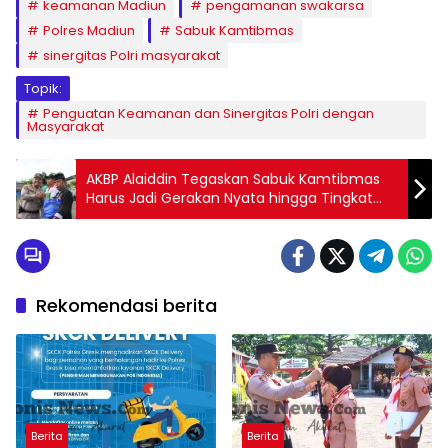
keamanan Madiun
pengamanan swakarsa
Polres Madiun
Sabuk Kamtibmas
sinergitas Polri masyarakat
Topik:
Penguatan Keamanan dan Sinergitas Polri dengan
Masyarakat
AKBP Alaiddin Tegaskan Sabuk Kamtibmas
Harus Jadi Gerakan Nyata hingga Tingkat
Desa
Rekomendasi berita
Berita
Berita