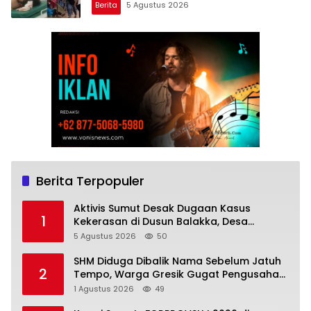
Berita
5 Agustus 2026
Berita Terpopuler
Aktivis Sumut Desak Dugaan Kasus
1
Kekerasan di Dusun Balakka, Desa
Gunung Malintang Diusut Tuntas
5 Agustus 2026
50
SHM Diduga Dibalik Nama Sebelum Jatuh
2
Tempo, Warga Gresik Gugat Pengusaha
Rokok dan Somasi Kepala Desa
1 Agustus 2026
49