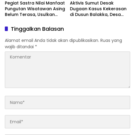
Pegiat Sastra Nilai Manfaat
Aktivis Sumut Desak
Pungutan Wisatawan Asing
Dugaan Kasus Kekerasan
Belum Terasa, Usulkan
di Dusun Balakka, Desa
BLUD dan Transparansi
Gunung Malintang Diusut
Digital Dana PWA
Tuntas
Tinggalkan Balasan
Alamat email Anda tidak akan dipublikasikan.
Ruas yang
wajib ditandai
*