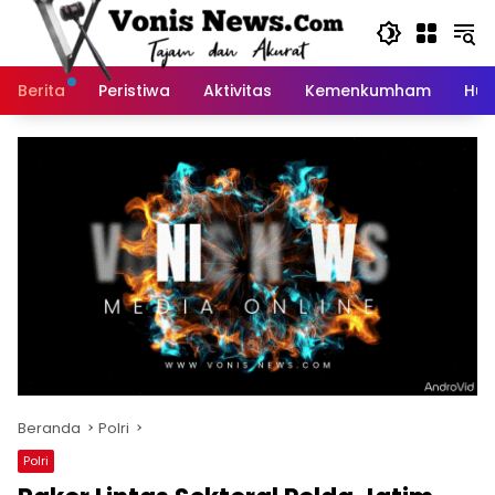
Langsung
ke
konten
Berita
Peristiwa
Aktivitas
Kemenkumham
Huk
Beranda
Polri
Polri