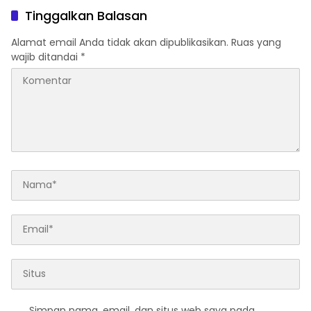
Dukungan Ketahanan
Pangan Nasional
Tinggalkan Balasan
Pangan Nasional
Alamat email Anda tidak akan dipublikasikan.
Ruas yang
wajib ditandai
*
Simpan nama, email, dan situs web saya pada