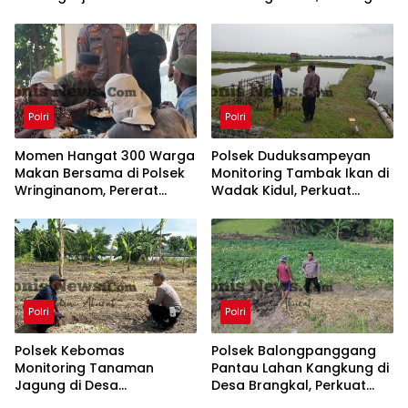
Perkuat Ketahanan
Program Ketahanan
Pangan
Pangan
Polri
Polri
Momen Hangat 300 Warga
Polsek Duduksampeyan
Makan Bersama di Polsek
Monitoring Tambak Ikan di
Wringinanom, Pererat
Wadak Kidul, Perkuat
Silaturahmi dan Wujudkan
Ketahanan Pangan
Polri Dekat dengan
Nasional
Masyarakat
Polri
Polri
Polsek Kebomas
Polsek Balongpanggang
Monitoring Tanaman
Pantau Lahan Kangkung di
Jagung di Desa
Desa Brangkal, Perkuat
Kembangan, Perkuat
Dukungan Ketahanan