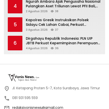
Ngurah Ambara Ajak Pengusaha Nasional
4
Pulangkan Aset Triliunan Lewat PFII Bali,
Targetkan Investor Global
2 Agustus 2026
38
Kapolres Gresik Instruksikan Polsek
5
Sidayu Cek Lahan Cabai, Perkuat
Ketahanan Pangan dan Stabilitas Harga
3 Agustus 2026
37
Dirgahayu Republik Indonesia: PLN UIP
6
JBTB Perkuat Kepemimpinan Perempuan
melalui Srikandi Movement 2026
4 Agustus 2026
36
Jl. Ketapang Proten 5-7, Kota Surabaya, Jawa Timur
081 931 595 559
redaksivonisnews@gmail.com