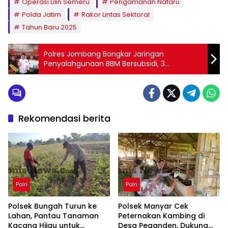
Operasi Lilin Semeru
Pengamanan Nataru
Polda Jatim
Rakor Lintas Sektoral
Tahun Baru 2025
Polres Jombang Bongkar Jaringan
Penyalahgunaan BBM Bersubsidi, 3
Tersangka dan 8.000 Liter Solar Diamankan
Rekomendasi berita
Polri
Polri
Polsek Bungah Turun ke
Polsek Manyar Cek
Lahan, Pantau Tanaman
Peternakan Kambing di
Kacang Hijau untuk
Desa Peganden, Dukung