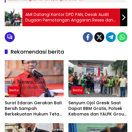
AMI Datangi Kantor DPD PAN, Desak Audit
Dugaan Pemotongan Anggaran Reses dan
Transparansi Penggunaan Dana Publik
Rekomendasi berita
Berita
Berita
Surat Edaran Gerakan Bali
Senyum Ojol Gresik Saat
Bersih Sampah
Dapat BBM Gratis, Polsek
Berkekuatan Hukum Tetap,
Kebomas dan YALPK Group
Gubernur Bali Menang di
Gelar Bakti Sosial
PTUN dan Banding