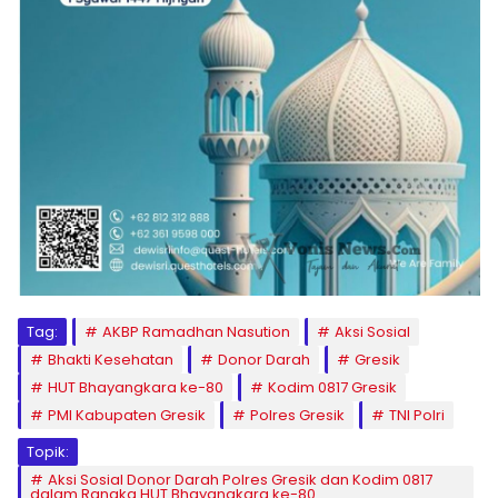
Tag:
AKBP Ramadhan Nasution
Aksi Sosial
Bhakti Kesehatan
Donor Darah
Gresik
HUT Bhayangkara ke-80
Kodim 0817 Gresik
PMI Kabupaten Gresik
Polres Gresik
TNI Polri
Topik:
Aksi Sosial Donor Darah Polres Gresik dan Kodim 0817
dalam Rangka HUT Bhayangkara ke-80