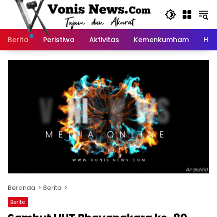
Langsung
ke
konten
Berita
Peristiwa
Aktivitas
Kemenkumham
Huk
Beranda
Berita
Berita