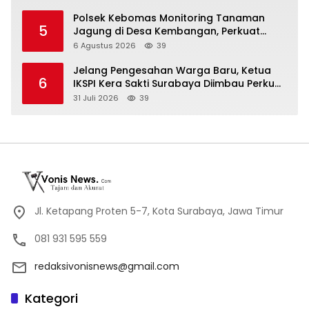
Polsek Kebomas Monitoring Tanaman
5
Jagung di Desa Kembangan, Perkuat
Dukungan Ketahanan Pangan Nasional
6 Agustus 2026
39
Jelang Pengesahan Warga Baru, Ketua
6
IKSPI Kera Sakti Surabaya Diimbau Perkuat
Pembinaan dan Jaga Kondusivitas
31 Juli 2026
39
Jl. Ketapang Proten 5-7, Kota Surabaya, Jawa Timur
081 931 595 559
redaksivonisnews@gmail.com
Kategori