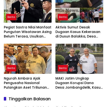
Berita
Berita
Pegiat Sastra Nilai Manfaat
Aktivis Sumut Desak
Pungutan Wisatawan Asing
Dugaan Kasus Kekerasan
Belum Terasa, Usulkan
di Dusun Balakka, Desa
BLUD dan Transparansi
Gunung Malintang Diusut
Digital Dana PWA
Tuntas
Berita
Berita
Ngurah Ambara Ajak
MAKI Jatim Ungkap
Pengusaha Nasional
Dugaan Korupsi Dana
Pulangkan Aset Triliunan
Desa Jombangdelik, Kasus
Lewat PFII Bali, Targetkan
Bansos Covid-19 dan
Investor Global
Pengadaan Mebelair
Tinggalkan Balasan
Segera Dilaporkan ke
Kejati Jatim