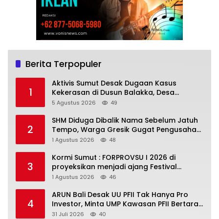
Berita Terpopuler
Aktivis Sumut Desak Dugaan Kasus
1
Kekerasan di Dusun Balakka, Desa
Gunung Malintang Diusut Tuntas
5 Agustus 2026
49
SHM Diduga Dibalik Nama Sebelum Jatuh
2
Tempo, Warga Gresik Gugat Pengusaha
Rokok dan Somasi Kepala Desa
1 Agustus 2026
48
Kormi Sumut : FORPROVSU I 2026 di
3
proyeksikan menjadi ajang Festival
Olahraga Masyarakat dengan Pegiat
1 Agustus 2026
46
terbanyak di Indonesia
ARUN Bali Desak UU PFII Tak Hanya Pro
4
Investor, Minta UMP Kawasan PFII Bertaraf
Internasional
31 Juli 2026
40