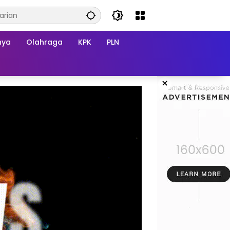
nya
Olahraga
KPK
PLN
×