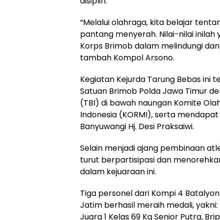
disiplin.
“Melalui olahraga, kita belajar tentan
pantang menyerah. Nilai-nilai inila
Korps Brimob dalam melindungi da
tambah Kompol Arsono.
Kegiatan Kejurda Tarung Bebas ini t
Satuan Brimob Polda Jawa Timur de
(TBI) di bawah naungan Komite Ola
Indonesia (KORMI), serta mendapat
Banyuwangi Hj. Desi Praksaiwi.
Selain menjadi ajang pembinaan atle
turut berpartisipasi dan menoreh
dalam kejuaraan ini.
Tiga personel dari Kompi 4 Batalyo
Jatim berhasil meraih medali, yakni:
Juara 1 Kelas 69 Kg Senior Putra, Br