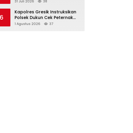
Nangka, Dukung Pengelolaan
31 Juli 2026
38
Sampah Berkelanjutan di
Jawa Barat
Kapolres Gresik Instruksikan
6
Polsek Dukun Cek Peternak
Kambing, Perkuat Ketahanan
1 Agustus 2026
37
Pangan Nasional