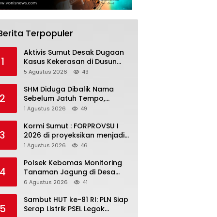
Berita Terpopuler
Aktivis Sumut Desak Dugaan
1
Kasus Kekerasan di Dusun
Balakka, Desa Gunung
5 Agustus 2026
49
Malintang Diusut Tuntas
SHM Diduga Dibalik Nama
2
Sebelum Jatuh Tempo,
Warga Gresik Gugat
1 Agustus 2026
49
Pengusaha Rokok dan
Somasi Kepala Desa
Kormi Sumut : FORPROVSU I
3
2026 di proyeksikan menjadi
ajang Festival Olahraga
1 Agustus 2026
46
Masyarakat dengan Pegiat
terbanyak di Indonesia
Polsek Kebomas Monitoring
4
Tanaman Jagung di Desa
Kembangan, Perkuat
6 Agustus 2026
41
Dukungan Ketahanan Pangan
Nasional
Sambut HUT ke-81 RI: PLN Siap
5
Serap Listrik PSEL Legok