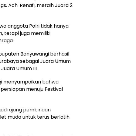
Kgs. Ach. Renafi, meraih Juara 2
a anggota Polri tidak hanya
tetapi juga memiliki
hraga.
abupaten Banyuwangi berhasil
 Surabaya sebagai Juara Umum
Juara Umum III.
angi menyampaikan bahwa
i persiapan menuju Festival
njadi ajang pembinaan
let muda untuk terus berlatih