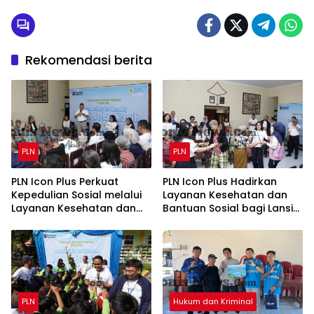
Rekomendasi berita
PLN
PLN
PLN Icon Plus Perkuat
PLN Icon Plus Hadirkan
Kepedulian Sosial melalui
Layanan Kesehatan dan
Layanan Kesehatan dan
Bantuan Sosial bagi Lansia
Bantuan Komprehensif
di Rumah Belas Kasih
bagi Lansia di Malang
Malang
PLN
Hukum dan Kriminal