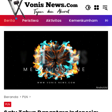
Langsung
ke
konten
Berita
Peristiwa
Aktivitas
Kemenkumham
Huk
Beranda
PLN
PLN