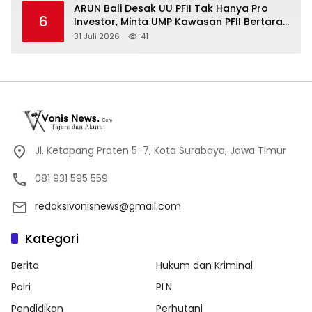
ARUN Bali Desak UU PFII Tak Hanya Pro
6
Investor, Minta UMP Kawasan PFII Bertaraf
Internasional
31 Juli 2026
41
Jl. Ketapang Proten 5-7, Kota Surabaya, Jawa Timur
081 931 595 559
redaksivonisnews@gmail.com
Kategori
Berita
Hukum dan Kriminal
Polri
PLN
Pendidikan
Perhutani