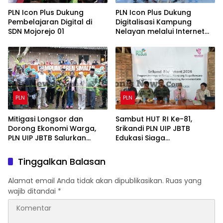
PLN Icon Plus Dukung
PLN Icon Plus Dukung
Pembelajaran Digital di
Digitalisasi Kampung
SDN Mojorejo 01
Nelayan melalui Internet
Gratis di Desa Nelayan
Rajatama
PLN
PLN
Mitigasi Longsor dan
Sambut HUT RI Ke-81,
Dorong Ekonomi Warga,
Srikandi PLN UIP JBTB
PLN UIP JBTB Salurkan
Edukasi Siaga
Bantuan Konservasi 4.000
Kebencanaan dan Bentuk
Pohon Aren Genjah Asal
Komunitas Perempuan
Tinggalkan Balasan
Aceh di Banyuwangi
Tangguh Simacan
Banyuwangi.
Alamat email Anda tidak akan dipublikasikan.
Ruas yang
wajib ditandai
*