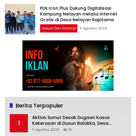
PLN Icon Plus Dukung Digitalisasi
Kampung Nelayan melalui Internet
Gratis di Desa Nelayan Rajatama
Hukum Dan Kriminal
5 Agustus 2026
Berita Terpopuler
Aktivis Sumut Desak Dugaan Kasus
1
Kekerasan di Dusun Balakka, Desa
Gunung Malintang Diusut Tuntas
5 Agustus 2026
51