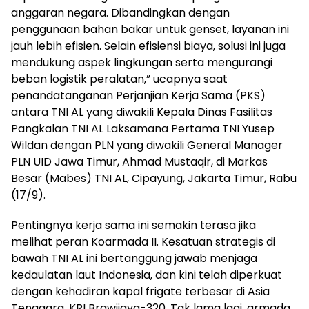
anggaran negara. Dibandingkan dengan
penggunaan bahan bakar untuk genset, layanan ini
jauh lebih efisien. Selain efisiensi biaya, solusi ini juga
mendukung aspek lingkungan serta mengurangi
beban logistik peralatan,” ucapnya saat
penandatanganan Perjanjian Kerja Sama (PKS)
antara TNI AL yang diwakili Kepala Dinas Fasilitas
Pangkalan TNI AL Laksamana Pertama TNI Yusep
Wildan dengan PLN yang diwakili General Manager
PLN UID Jawa Timur, Ahmad Mustaqir, di Markas
Besar (Mabes) TNI AL, Cipayung, Jakarta Timur, Rabu
(17/9).
Pentingnya kerja sama ini semakin terasa jika
melihat peran Koarmada II. Kesatuan strategis di
bawah TNI AL ini bertanggung jawab menjaga
kedaulatan laut Indonesia, dan kini telah diperkuat
dengan kehadiran kapal frigate terbesar di Asia
Tenggara, KRI Brawijaya-320. Tak lama lagi, armada