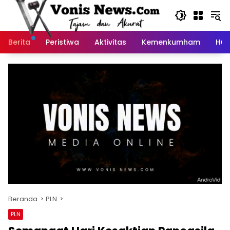
Langsung
ke
konten
Berita
Peristiwa
Aktivitas
Kemenkumham
Huk
Beranda
PLN
PLN