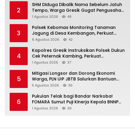
SHM Diduga Dibalik Nama Sebelum Jatuh
2
Tempo, Warga Gresik Gugat Pengusaha
Rokok dan Somasi Kepala Desa
1 Agustus 2026
49
Polsek Kebomas Monitoring Tanaman
3
Jagung di Desa Kembangan, Perkuat
Dukungan Ketahanan Pangan Nasional
6 Agustus 2026
42
Kapolres Gresik Instruksikan Polsek Dukun
4
Cek Peternak Kambing, Perkuat
Ketahanan Pangan Nasional
1 Agustus 2026
37
Mitigasi Longsor dan Dorong Ekonomi
5
Warga, PLN UIP JBTB Salurkan Bantuan
Konservasi 4.000 Pohon Aren Genjah Asal
5 Agustus 2026
36
Aceh di Banyuwangi
Pukulan Telak bagi Bandar Narkoba!
6
FOMARA Sumut Puji Kinerja Kepala BNNP
Sumut Bongkar Sabu, Ganja, hingga
1 Agustus 2026
36
Pabrik Pod Getar