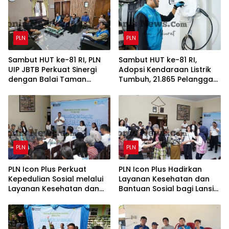
PLN
PLN
Sambut HUT ke-81 RI, PLN
Sambut HUT ke-81 RI,
UIP JBTB Perkuat Sinergi
Adopsi Kendaraan Listrik
dengan Balai Taman
Tumbuh, 21.865 Pelanggan
Nasional Baluran Bahas
Baru Gunakan Home
Kajian Rencana Proyek
Charging Services PLN
SUTET 500 kV Paiton–
pada Semester I 2026
Watudodol/Kalipuro
PLN
PLN
PLN Icon Plus Perkuat
PLN Icon Plus Hadirkan
Kepedulian Sosial melalui
Layanan Kesehatan dan
Layanan Kesehatan dan
Bantuan Sosial bagi Lansia
Bantuan Komprehensif
di Rumah Belas Kasih
bagi Lansia di Malang
Malang