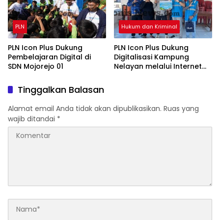
PLN
Hukum dan Kriminal
PLN Icon Plus Dukung
PLN Icon Plus Dukung
Pembelajaran Digital di
Digitalisasi Kampung
SDN Mojorejo 01
Nelayan melalui Internet
Gratis di Desa Nelayan
Rajatama
Tinggalkan Balasan
Alamat email Anda tidak akan dipublikasikan.
Ruas yang
wajib ditandai
*