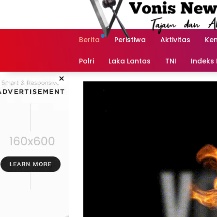
Langsung
ke
konten
Berita
Peristiwa
Aktivitas
Ke
Polri
Laka Lantas
TNI
Indeks 
×