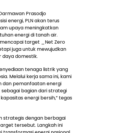
, Darmawan Prasodjo
isi energi, PLN akan terus
lam upaya meningkatkan
han energi di tanah air.
k mencapai target _Net Zero
etapi juga untuk mewujudkan
r daya domestik.
enyediaan tenaga listrik yang
ia. Melalui kerja sama ini, kami
dan pemanfaatan energi
 sebagai bagian dari strategi
pasitas energi bersih,” tegas
an strategis dengan berbagai
rget tersebut. Langkah ini
 transformasi energi nasional