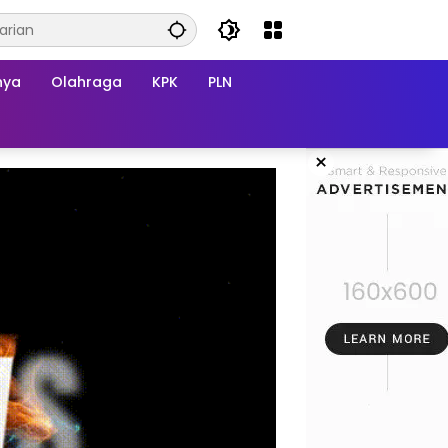
nya
Olahraga
KPK
PLN
×