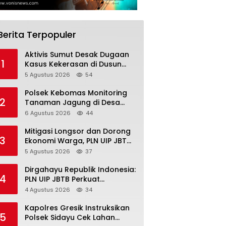
Berita Terpopuler
Aktivis Sumut Desak Dugaan
1
Kasus Kekerasan di Dusun
Balakka, Desa Gunung
5 Agustus 2026
54
Malintang Diusut Tuntas
Polsek Kebomas Monitoring
2
Tanaman Jagung di Desa
Kembangan, Perkuat
6 Agustus 2026
44
Dukungan Ketahanan Pangan
Nasional
Mitigasi Longsor dan Dorong
3
Ekonomi Warga, PLN UIP JBTB
Salurkan Bantuan Konservasi
5 Agustus 2026
37
4.000 Pohon Aren Genjah Asal
Aceh di Banyuwangi
Dirgahayu Republik Indonesia:
4
PLN UIP JBTB Perkuat
Kepemimpinan Perempuan
4 Agustus 2026
34
melalui Srikandi Movement
2026
Kapolres Gresik Instruksikan
5
Polsek Sidayu Cek Lahan