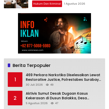
Hukum Dan Kriminal
1 Agustus 2026
Berita Terpopuler
469 Perkara Narkotika Diselesaikan Lewat
1
Restorative Justice, Polrestabes Surabaya
Musnahkan Barang Bukti dan Tegaskan
30 Juli 2026
49
Komitmen Berantas Bandar
Aktivis Sumut Desak Dugaan Kasus
2
Kekerasan di Dusun Balakka, Desa
Gunung Malintang Diusut Tuntas
5 Agustus 2026
47