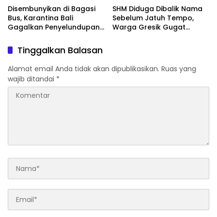
Disembunyikan di Bagasi
SHM Diduga Dibalik Nama
Bus, Karantina Bali
Sebelum Jatuh Tempo,
Gagalkan Penyelundupan
Warga Gresik Gugat
284 Burung Ilegal ke Jawa
Pengusaha Rokok dan
Tengah
Somasi Kepala Desa
Tinggalkan Balasan
Alamat email Anda tidak akan dipublikasikan.
Ruas yang
wajib ditandai
*