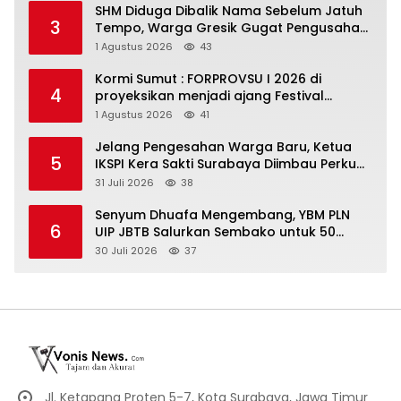
SHM Diduga Dibalik Nama Sebelum Jatuh
3
Tempo, Warga Gresik Gugat Pengusaha
Rokok dan Somasi Kepala Desa
1 Agustus 2026
43
Kormi Sumut : FORPROVSU I 2026 di
4
proyeksikan menjadi ajang Festival
Olahraga Masyarakat dengan Pegiat
1 Agustus 2026
41
terbanyak di Indonesia
Jelang Pengesahan Warga Baru, Ketua
5
IKSPI Kera Sakti Surabaya Diimbau Perkuat
Pembinaan dan Jaga Kondusivitas
31 Juli 2026
38
Senyum Dhuafa Mengembang, YBM PLN
6
UIP JBTB Salurkan Sembako untuk 50
Mustahik di Sidoarjo
30 Juli 2026
37
Jl. Ketapang Proten 5-7, Kota Surabaya, Jawa Timur