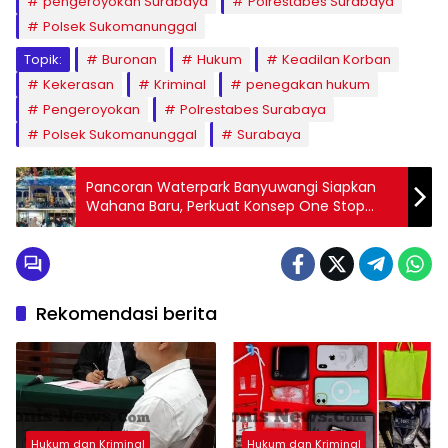
pengeroyokan Surabaya
Polrestabes Surabaya
Polsek Sukomanunggal
Topik:
Buronan
Hukum
Keadilan Korban
Kekerasan
Kriminal
penegakan hukum
Pengeroyokan
Polrestabes Surabaya
Polsek Sukomanunggal
Surabaya
Pancoran Waterpark Banyuwangi Siapkan
Wahana Baru, Perkuat Konsep One Stop
Family Adventure untuk Wisata Keluarga
Rekomendasi berita
Hukum dan Kriminal
Hukum dan Kriminal