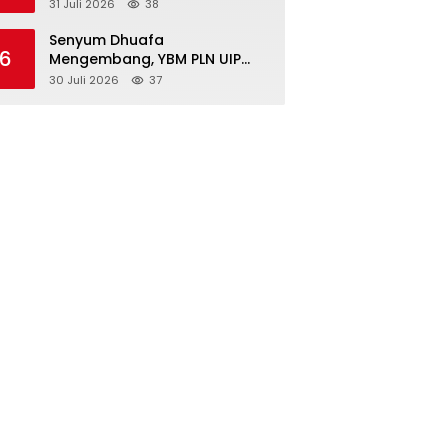
Surabaya Diimbau Perkuat
31 Juli 2026
38
Pembinaan dan Jaga
Kondusivitas
Senyum Dhuafa
6
Mengembang, YBM PLN UIP
JBTB Salurkan Sembako
30 Juli 2026
37
untuk 50 Mustahik di Sidoarjo