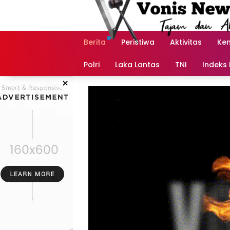
Langsung
ke
konten
Berita
Peristiwa
Aktivitas
Ke
Polri
Laka Lantas
TNI
Indeks 
×