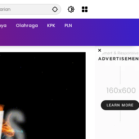
nya
Olahraga
KPK
PLN
×