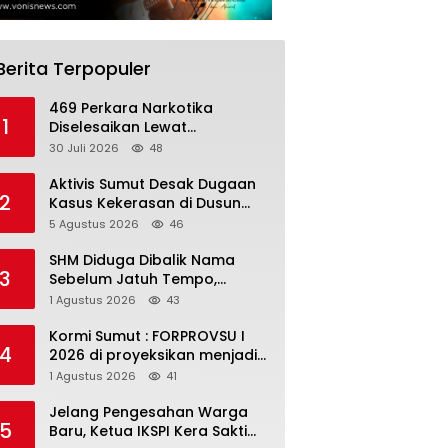
Berita Terpopuler
469 Perkara Narkotika
1
Diselesaikan Lewat
Restorative Justice,
30 Juli 2026
48
Polrestabes Surabaya
Musnahkan Barang Bukti dan
Aktivis Sumut Desak Dugaan
2
Tegaskan Komitmen
Kasus Kekerasan di Dusun
Berantas Bandar
Balakka, Desa Gunung
5 Agustus 2026
46
Malintang Diusut Tuntas
SHM Diduga Dibalik Nama
3
Sebelum Jatuh Tempo,
Warga Gresik Gugat
1 Agustus 2026
43
Pengusaha Rokok dan
Somasi Kepala Desa
Kormi Sumut : FORPROVSU I
4
2026 di proyeksikan menjadi
ajang Festival Olahraga
1 Agustus 2026
41
Masyarakat dengan Pegiat
terbanyak di Indonesia
Jelang Pengesahan Warga
5
Baru, Ketua IKSPI Kera Sakti