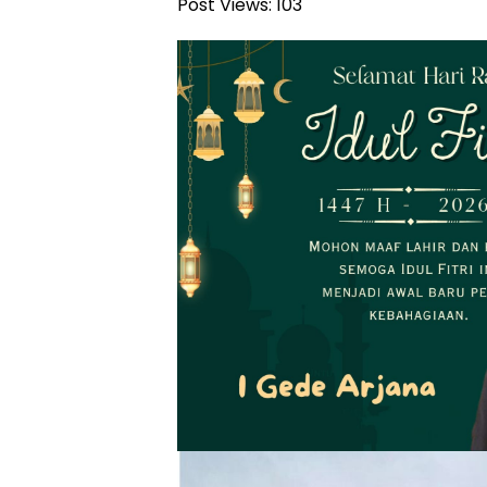
Post Views:
103