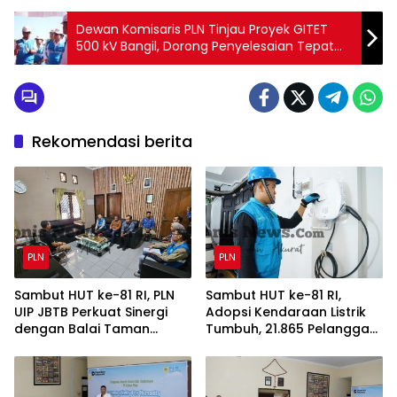
Dewan Komisaris PLN Tinjau Proyek GITET
500 kV Bangil, Dorong Penyelesaian Tepat
Waktu untuk Perkuat Keandalan Sistem
Kelistrikan Jamali sebagai Kinerja PLN
Rekomendasi berita
PLN
PLN
Sambut HUT ke-81 RI, PLN
Sambut HUT ke-81 RI,
UIP JBTB Perkuat Sinergi
Adopsi Kendaraan Listrik
dengan Balai Taman
Tumbuh, 21.865 Pelanggan
Nasional Baluran Bahas
Baru Gunakan Home
Kajian Rencana Proyek
Charging Services PLN
SUTET 500 kV Paiton–
pada Semester I 2026
Watudodol/Kalipuro