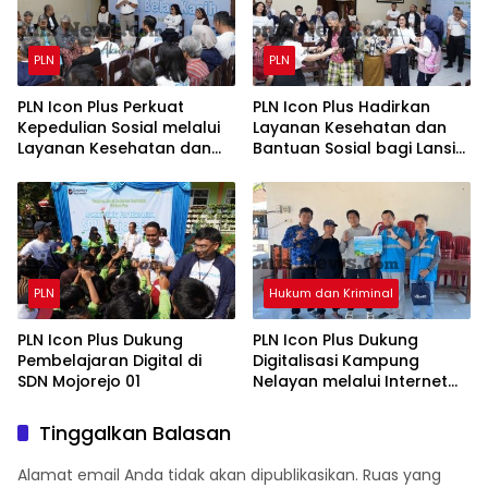
PLN
PLN
PLN Icon Plus Perkuat
PLN Icon Plus Hadirkan
Kepedulian Sosial melalui
Layanan Kesehatan dan
Layanan Kesehatan dan
Bantuan Sosial bagi Lansia
Bantuan Komprehensif
di Rumah Belas Kasih
bagi Lansia di Malang
Malang
PLN
Hukum dan Kriminal
PLN Icon Plus Dukung
PLN Icon Plus Dukung
Pembelajaran Digital di
Digitalisasi Kampung
SDN Mojorejo 01
Nelayan melalui Internet
Gratis di Desa Nelayan
Rajatama
Tinggalkan Balasan
Alamat email Anda tidak akan dipublikasikan.
Ruas yang