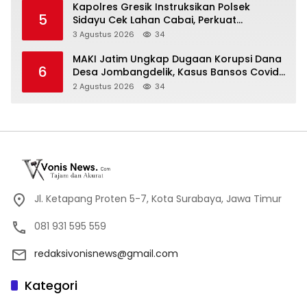
Kapolres Gresik Instruksikan Polsek
5
Sidayu Cek Lahan Cabai, Perkuat
Ketahanan Pangan dan Stabilitas Harga
3 Agustus 2026
34
MAKI Jatim Ungkap Dugaan Korupsi Dana
6
Desa Jombangdelik, Kasus Bansos Covid-
19 dan Pengadaan Mebelair Segera
2 Agustus 2026
34
Dilaporkan ke Kejati Jatim
Jl. Ketapang Proten 5-7, Kota Surabaya, Jawa Timur
081 931 595 559
redaksivonisnews@gmail.com
Kategori