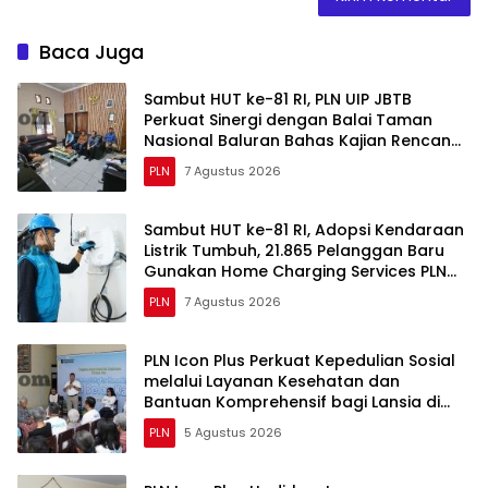
Baca Juga
Sambut HUT ke-81 RI, PLN UIP JBTB
Perkuat Sinergi dengan Balai Taman
Nasional Baluran Bahas Kajian Rencana
Proyek SUTET 500 kV Paiton–
PLN
7 Agustus 2026
Watudodol/Kalipuro
Sambut HUT ke-81 RI, Adopsi Kendaraan
Listrik Tumbuh, 21.865 Pelanggan Baru
Gunakan Home Charging Services PLN
pada Semester I 2026
PLN
7 Agustus 2026
PLN Icon Plus Perkuat Kepedulian Sosial
melalui Layanan Kesehatan dan
Bantuan Komprehensif bagi Lansia di
Malang
PLN
5 Agustus 2026