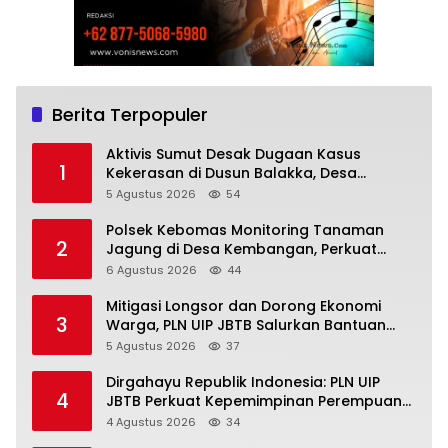
Berita Terpopuler
Aktivis Sumut Desak Dugaan Kasus
1
Kekerasan di Dusun Balakka, Desa
Gunung Malintang Diusut Tuntas
5 Agustus 2026
54
Polsek Kebomas Monitoring Tanaman
2
Jagung di Desa Kembangan, Perkuat
Dukungan Ketahanan Pangan Nasional
6 Agustus 2026
44
Mitigasi Longsor dan Dorong Ekonomi
3
Warga, PLN UIP JBTB Salurkan Bantuan
Konservasi 4.000 Pohon Aren Genjah Asal
5 Agustus 2026
37
Aceh di Banyuwangi
Dirgahayu Republik Indonesia: PLN UIP
4
JBTB Perkuat Kepemimpinan Perempuan
melalui Srikandi Movement 2026
4 Agustus 2026
34