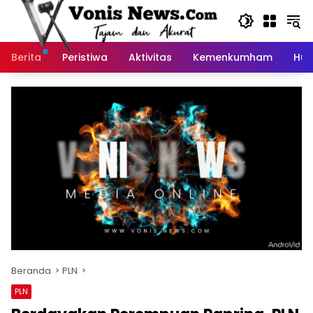
Langsung
ke
konten
Berita
Peristiwa
Aktivitas
Kemenkumham
Huk
Beranda
PLN
PLN